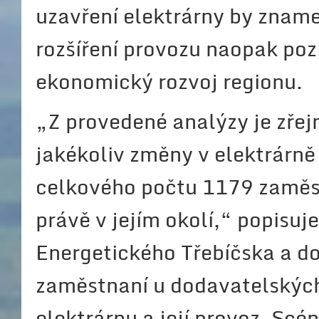
uzavření elektrárny by znam
rozšíření provozu naopak pozi
ekonomický rozvoj regionu.
„Z provedené analýzy je zřej
jakékoliv změny v elektrárně
celkového počtu 1179 zaměst
právě v jejím okolí,“ popisuj
Energetického Třebíčska a dod
zaměstnaní u dodavatelských f
elektrárnu a její provoz. Scé