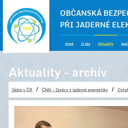
OBČANSKÁ BEZPE
PŘI JADERNÉ EL
Úvod
O nás
Aktuality
Naš
Aktuality - archív
/
/
Jádro v ČR
ČNN - Zprávy z jaderné energetiky
Ostat