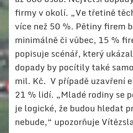
firmy v okolí. „Ve třetině tě
více než 50 %. Pětiny firem b
minimálně či vůbec, 15 % fir
popisuje scénář, který ukáza
dopady by pocítily také samos
mil. Kč. V případě uzavření 
21 % lidí. „Mladé rodiny se p
je logické, že budou hledat 
nebude,“ upozorňuje Vítězsl