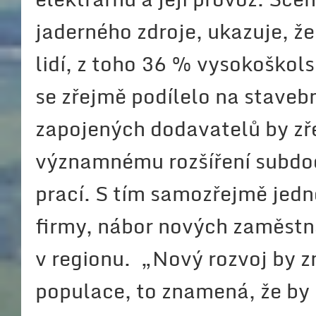
jaderného zdroje, ukazuje, ž
lidí, z toho 36 % vysokoškol
se zřejmě podílelo na staveb
zapojených dodavatelů by zře
významnému rozšíření subdod
prací. S tím samozřejmě jedn
firmy, nábor nových zaměstna
v regionu. „Nový rozvoj by z
populace, to znamená, že by 