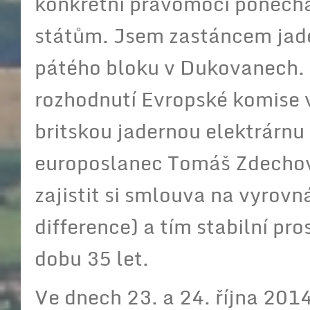
konkrétní pravomoci ponechá
státům. Jsem zastáncem jade
pátého bloku v Dukovanech. 
rozhodnutí Evropské komise 
britskou jadernou elektrárnu
europoslanec Tomáš Zdechovsk
zajistit si smlouva na vyrovná
difference) a tím stabilní pr
dobu 35 let.
Ve dnech 23. a 24. října 201