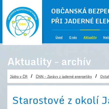
OBČANSKÁ BEZPE
PŘI JADERNÉ EL
Úvod
O nás
Aktuality
Naš
Aktuality - archív
/
/
Jádro v ČR
ČNN - Zprávy z jaderné energetiky
Ostat
Starostové z okolí 