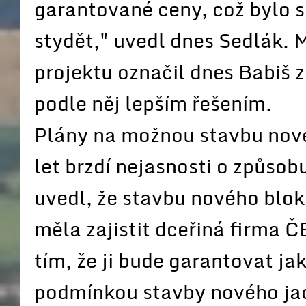
garantované ceny, což bylo s
stydět," uvedl dnes Sedlák.
projektu označil dnes Babiš 
podle něj lepším řešením.
Plány na možnou stavbu nové
let brzdí nejasnosti o způsob
uvedl, že stavbu nového blo
měla zajistit dceřiná firma ČE
tím, že ji bude garantovat ja
podmínkou stavby nového jad