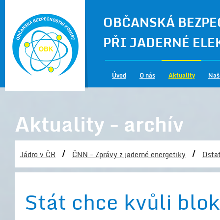
OBČANSKÁ BEZPE
PŘI JADERNÉ EL
Úvod
O nás
Aktuality
Naš
Aktuality - archív
/
/
Jádro v ČR
ČNN - Zprávy z jaderné energetiky
Ostat
Stát chce kvůli blo