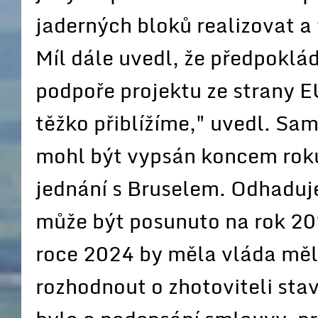
jaderných bloků realizovat a
Míl dále uvedl, že předpoklá
podpoře projektu ze strany E
těžko přiblížíme," uvedl. Sa
mohl být vypsán koncem roku 
jednání s Bruselem. Odhaduje
může být posunuto na rok 202
roce 2024 by měla vláda měl
rozhodnout o zhotoviteli sta