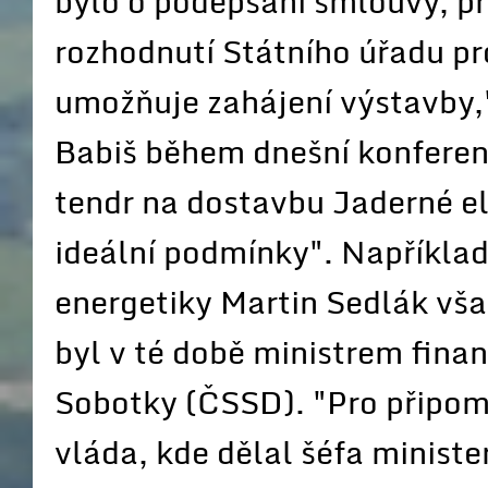
bylo o podepsání smlouvy, pr
rozhodnutí Státního úřadu pr
umožňuje zahájení výstavby,
Babiš během dnešní konferenc
tendr na dostavbu Jaderné el
ideální podmínky". Napříkla
energetiky Martin Sedlák vša
byl v té době ministrem fina
Sobotky (ČSSD). "Pro připome
vláda, kde dělal šéfa ministe