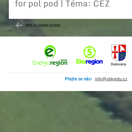
for pol pod | Téma: ČEZ
zpět na hlavní stranu
Ptejte se nás:
info@obkjedu.cz