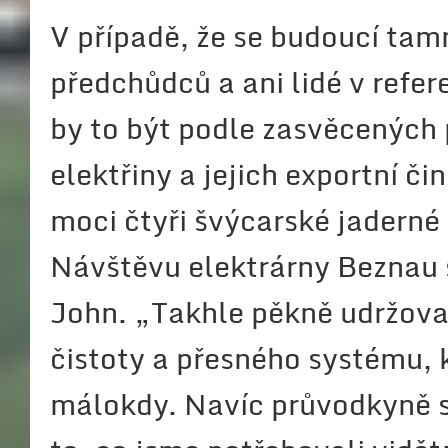
V případě, že se budoucí tam
předchůdců a ani lidé v refe
by to být podle zasvěcených p
elektřiny a jejich exportní č
moci čtyři švýcarské jaderné 
Návštěvu elektrárny Beznau 
John. „Takhle pěkně udržovan
čistoty a přesného systému, k
málokdy. Navíc průvodkyně s