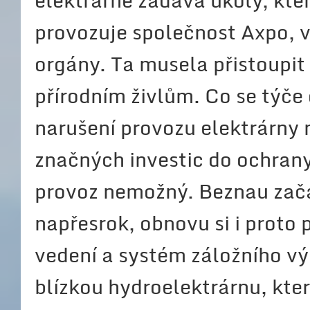
elektrárně zadává úkoly, kte
provozuje společnost Axpo, v
orgány. Ta musela přistoupit
přírodním živlům. Co se týče o
narušení provozu elektrárny 
značných investic do ochrany
provoz nemožný. Beznau zača
napřesrok, obnovu si i proto
vedení a systém záložního v
blízkou hydroelektrárnu, kte