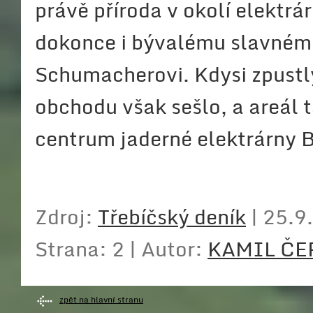
právě příroda v okolí elektrár
dokonce i bývalému slavném
Schumacherovi. Kdysi zpustlý
obchodu však sešlo, a areál t
centrum jaderné elektrárny 
Zdroj:
Třebíčský deník
| 25.9
Strana: 2 | Autor:
KAMIL ČE
zpět na hlavní stranu