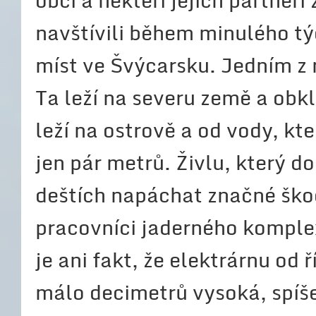
obcí a někteří jejich partneř
navštívili během minulého t
míst ve Švýcarsku. Jedním z 
Ta leží na severu země a obkl
leží na ostrově a od vody, kte
jen pár metrů. Živlu, který 
deštích napáchat značné škod
pracovníci jaderného komple
je ani fakt, že elektrárnu od
málo decimetrů vysoká, spíše