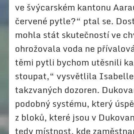
ve švýcarském kantonu Aarau,
červené pytle?“ ptal se. Dos
mohla stát skutečností ve chv
ohrožovala voda ne přívalová,
těmi pytli bychom utěsnili k
stoupat,“ vysvětlila Isabell
takzvaných dozoren. Dukovanš
podobný systému, který úspěš
z bloků, které jsou v Dukovan
tedy místnost, kde zaměstnan