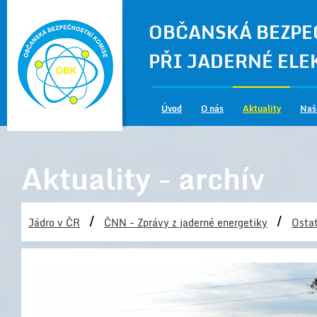
OBČANSKÁ BEZPE
PŘI JADERNÉ EL
Úvod
O nás
Aktuality
Naš
Aktuality - archív
/
/
Jádro v ČR
ČNN - Zprávy z jaderné energetiky
Ostat