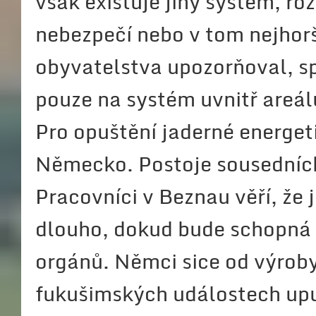
však existuje jiný systém, ro
nebezpečí nebo v tom nejhor
obyvatelstva upozorňoval, s
pouze na systém uvnitř areál
Pro opuštění jaderné energet
Německo. Postoje sousedních
Pracovníci v Beznau věří, že 
dlouho, dokud bude schopná 
orgánů. Němci sice od výroby 
fukušimských událostech upus