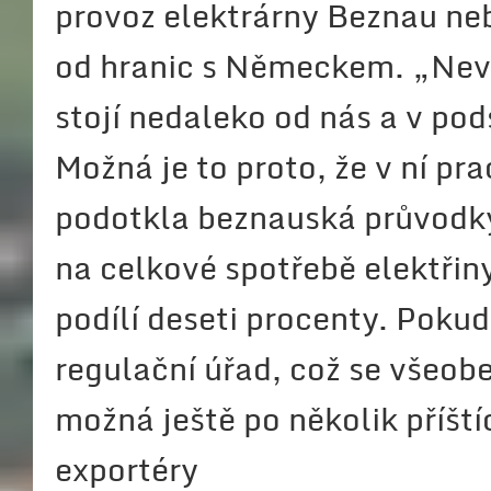
provoz elektrárny Beznau neboj
od hranic s Německem. „Nevad
stojí nedaleko od nás a v po
Možná je to proto, že v ní p
podotkla beznauská průvodkyn
na celkové spotřebě elektři
podílí deseti procenty. Pokud
regulační úřad, což se všeo
možná ještě po několik příští
exportéry