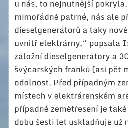
u nás, to nejnutnější pokryla.
mimořádně patrné, nás ale př
dieselgenerátorů a taky nové
uvnitř elektrárny,“ popsala 
záložní dieselgenerátory a 3
švýcarských franků (asi pět mi
odolnost. Před případným ze
místech v elektrárenském are
případné zemětřesení je tak
dobu šesti let uskladňuje už