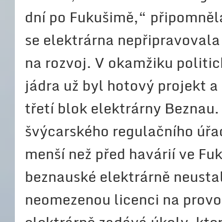
dní po Fukušimě,“ připomněla
se elektrárna nepřipravoval
na rozvoj. V okamžiku politi
jádra už byl hotový projekt 
třetí blok elektrárny Beznau
švýcarského regulačního úřad
menší než před havárií ve Fuk
beznauské elektrárně neusta
neomezenou licenci na provo