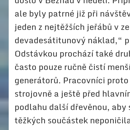
došlo v Beznau v neděli. Pří
ale byly patrné již při návš
jeden z nejtěžších jeřábů v 
devadesátitunový náklad,“ p
Odstávkou prochází také druh
často pouze ručně čistí menší
generátorů. Pracovníci proto 
strojovně a ještě před hlavní
podlahu další dřevěnou, aby
těžkých součástek neponičila