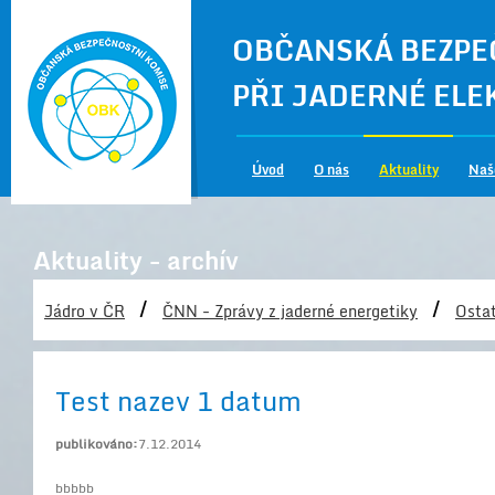
OBČANSKÁ BEZPE
PŘI JADERNÉ EL
Úvod
O nás
Aktuality
Naš
Aktuality - archív
/
/
Jádro v ČR
ČNN - Zprávy z jaderné energetiky
Ostat
Test nazev 1 datum
publikováno:
7.12.2014
bbbbb