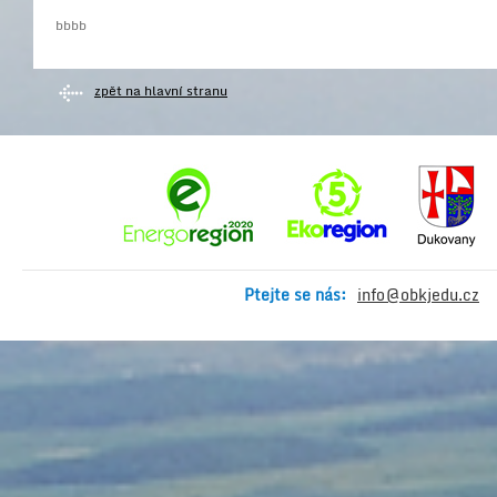
bbbb
zpět na hlavní stranu
Ptejte se nás:
info@obkjedu.cz