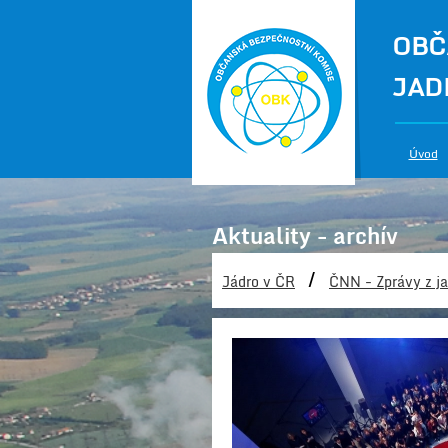
OBČ
JAD
Úvod
Aktuality - archív
/
Jádro v ČR
ČNN - Zprávy z ja