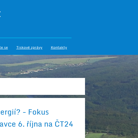
I
te se
Tiskové zprávy
Kontakty
ergií? - Fokus
vce 6. října na ČT24