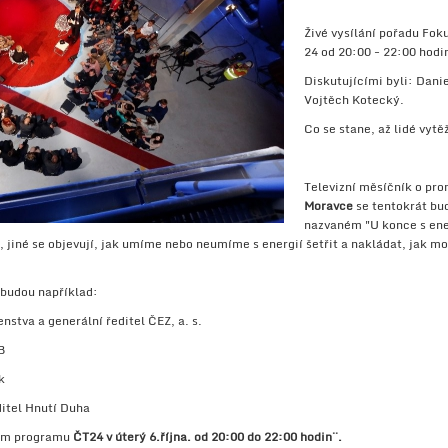
Živé vysílání pořadu Fok
24 od 20:00 - 22:00 hodi
Diskutujícími byli: Dani
Vojtěch Kotecký.
Co se stane, až lidé vyt
Televizní měsíčník o p
Moravce
se tentokrát bu
nazvaném "U konce s ener
 jiné se objevují, jak umíme nebo neumíme s energií šetřit a nakládat, jak moc
budou například:
nstva a generální ředitel ČEZ, a. s.
B
k
itel Hnutí Duha
vním programu
ČT24 v úterý 6.října. od 20:00 do 22:00 hodin¨.