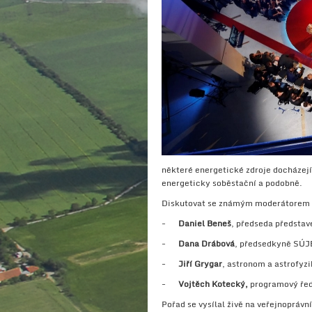
některé energetické zdroje docházejí,
energeticky soběstační a podobně.
Diskutovat se známým moderátorem 
-
Daniel Beneš
, předseda představe
-
Dana Drábová
, předsedkyně SÚJ
-
Jiří Grygar
, astronom a astrofyzi
-
Vojtěch Kotecký,
programový řed
Pořad se vysílal živě na veřejnoprá