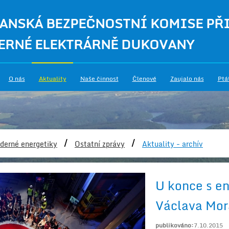
ANSKÁ BEZPEČNOSTNÍ KOMISE PŘ
ERNÉ ELEKTRÁRNĚ DUKOVANY
O nás
Aktuality
Naše činnost
Členové
Zaujalo nás
Ptá
/
/
derné energetiky
Ostatní zprávy
Aktuality - archív
U konce s en
Václava Mora
publikováno:
7.10.2015