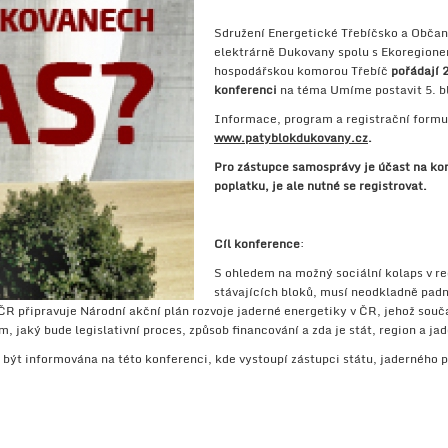
Sdružení Energetické Třebíčsko a Občan
elektrárně Dukovany spolu s Ekoregion
hospodářskou komorou Třebíč
pořádají 
konferenci
na téma Umíme postavit 5. b
Informace, program a registrační formu
www.patyblokdukovany.cz
.
Pro zástupce samosprávy je účast na ko
poplatku, je ale nutné se registrovat.
Cíl konference
:
S ohledem na možný sociální kolaps v re
stávajících bloků, musí neodkladně pad
 ČR připravuje Národní akční plán rozvoje jaderné energetiky v ČR, jehož so
, jaký bude legislativní proces, způsob financování a zda je stát, region a ja
být informována na této konferenci, kde vystoupí zástupci státu, jaderného p