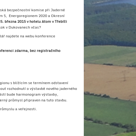
ská bezpečnostní komise při Jaderné
em 5, Energoregionem 2020 a Okresní
25. března 2015 v hotelu Atom v Třebíči
lok v Dukovanech včas?
lář najdete na webu konference
nferenci zdarma, bez registračního
gionu s blížícím se termínem odstavení
nout rozhodnutí o výstavbě nového jaderného
učástí bude harmonogram výstavby,
derný průmysl připraven na tuto stavbu.
růmyslu a veřejnosti.