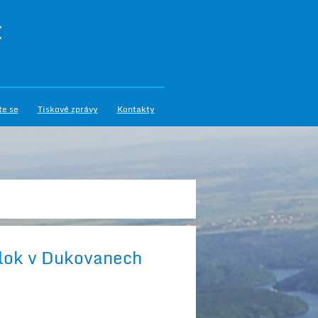
I
te se
Tiskové zprávy
Kontakty
blok v Dukovanech