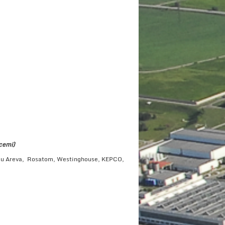
bcemi)
 jsou Areva, Rosatom, Westinghouse, KEPCO,
.