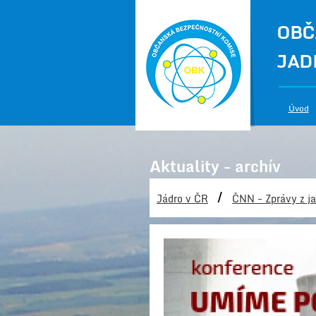
OBČ
JAD
Úvod
Aktuality - archív
/
Jádro v ČR
ČNN - Zprávy z ja