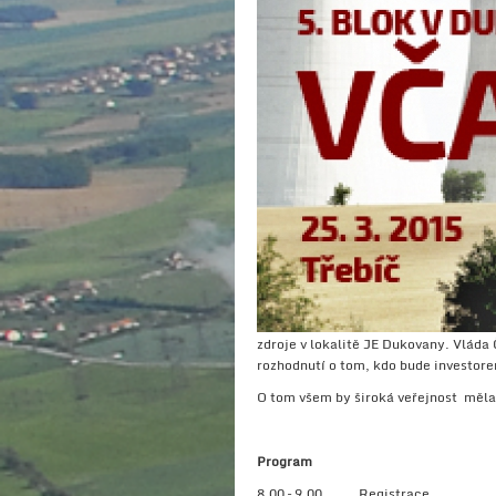
zdroje v lokalitě JE Dukovany. Vláda
rozhodnutí o tom, kdo bude investorem
O tom všem by široká veřejnost měla 
Program
8.00 – 9.00 Registrace