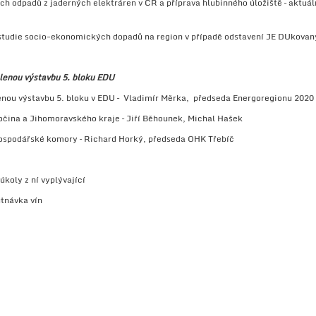
 odpadů z jaderných elektráren v ČR a příprava hlubinného úložiště – aktuální 
studie socio-ekonomických dopadů na region v případě odstavení JE DUkovan
lenou výstavbu 5. bloku EDU
nou výstavbu 5. bloku v EDU – Vladimír Měrka, předseda Energoregionu 2020
čina a Jihomoravského kraje – Jiří Běhounek, Michal Hašek
ospodářské komory – Richard Horký, předseda OHK Třebíč
koly z ní vyplývající
návka vín