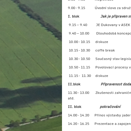
9.00 – 9.15 Úvodní slovo za sdružen
I. blok
Jak je připraven s
9.15 ‒ 9.40 JE Dukovany v ASEK a
9.40 ‒ 10.00 Dlouhodobá koncepce 
10.00 – 10.15 diskuze
10.15 – 10.30 coffe break
10.30 – 10.50
Současný stav legisl
10.50 – 11.15 Povolovací procesy v
11.15 – 11.30 diskuze
II.blok
Připravenost doda
11.30 – 13.00 Zkušenosti zahraničníc
a
II. blok
pokračování
14.00 – 14.20 Přínos výstavby jader
14.20 – 16.25 Prezentace a zapojení