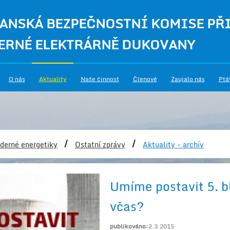
ANSKÁ BEZPEČNOSTNÍ KOMISE PŘ
ERNÉ ELEKTRÁRNĚ DUKOVANY
O nás
Aktuality
Naše činnost
Členové
Zaujalo nás
Ptá
/
/
derné energetiky
Ostatní zprávy
Aktuality - archív
Umíme postavit 5. 
včas?
publikováno:
2.3.2015