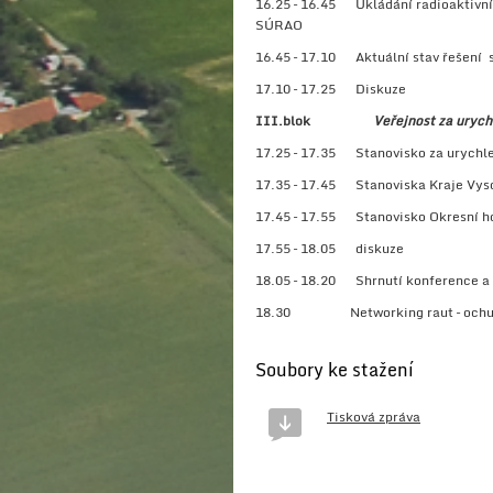
16.25 – 16.45 Ukládání radioaktivních
SÚRAO
16.45 – 17.10 Aktuální stav řešení 
17.10 – 17.25 Diskuze
III.blok
Veřejnost za urych
17.25 – 17.35 Stanovisko za urychle
17.35 – 17.45 Stanoviska Kraje Vyso
17.45 – 17.55 Stanovisko Okresní h
17.55 – 18.05 diskuze
18.05 – 18.20 Shrnutí konference a ú
18.30 Networking raut – ochut
Soubory ke stažení
Tisková zpráva