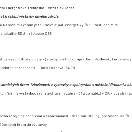
í Energetické Třebíčsko - Vítězslav Jonáš
tát k řešení výstavby nového zdroje
 Národním akčním plánu rozvoje jad. energetiky ČR – zástupce MPO
lokality EDU – zástupce ČEZ
ativy a jednotlivé modely výstavby nového zdroje – Jaromír Novák, Euroenergy
 jaderné bezpečnosti - Dana Drábová, SÚJB
vatelských firem
(zkušenosti z výstavby a spolupráce s místními firmami a o
h firem s výstavbou jad. elektráren v zahraničí a co nabízí v ČR - pozváni
td
ného zdroje na podnikání a zaměsnanost - Vladimír Dlouhý, prezident HK ČR
 českých firem do výstavby