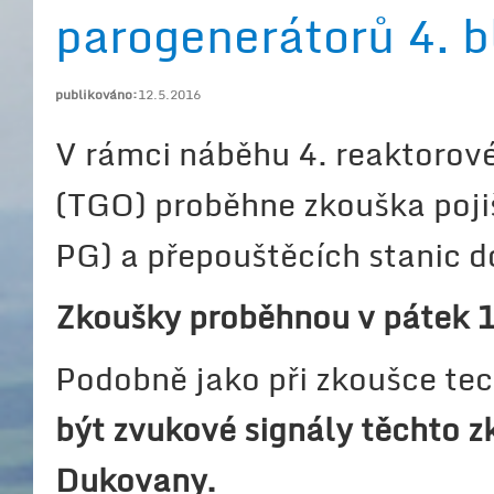
parogenerátorů 4. 
publikováno:
12.5.2016
V rámci náběhu 4. reaktorov
(TGO) proběhne zkouška poji
PG) a přepouštěcích stanic d
Zkoušky proběhnou v pátek 1
Podobně jako při zkoušce te
být zvukové signály těchto z
Dukovany.