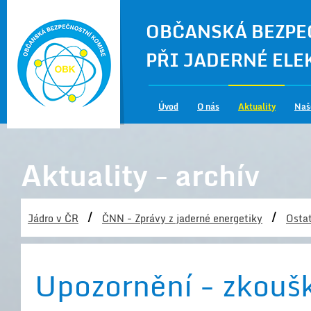
OBČANSKÁ BEZPE
PŘI JADERNÉ EL
Úvod
O nás
Aktuality
Naš
Aktuality - archív
/
/
Jádro v ČR
ČNN - Zprávy z jaderné energetiky
Ostat
Upozornění - zkoušk