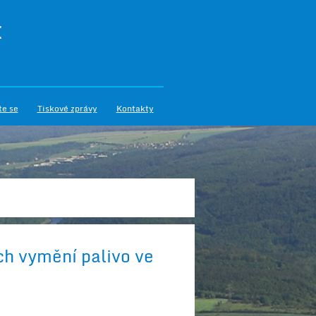
I
te se
Tiskové zprávy
Kontakty
h vymění palivo ve