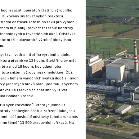
 hodin začali operátoři třetího výrobního
y Dukovany snižovat výkon reaktoru.
poslední odstávku letošního roku pro výměnu
ěhem ní plánují provést rozsáhlé kontroly
7 technických a investičních akcí. Odstávka
statní tři dukovanské výrobní bloky jsou
nu.
y, tzv. „velína“ třetího výrobního bloku
aktoru přesně ve 12 hodin. Elektřinu by měl
ítě asi od 18 hodin, kdy odpojí oba
 toto snížení výroby nijak nedotkne, ČEZ
nergii během vánočních svátků dodá z jiných
ávky jaderných bloků plánujme tak, abychom
provozu a zároveň se snažíme využívat
tika Bohdan Zronek.
užných rozvaděčů, která je jednou z
roly spojových částí a zařízení jako jsou
rámci naší poslední odstávky tohoto roku nás
ešíme téměř 11 500 pracovních příkazů. Na