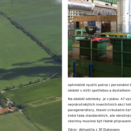
optimálně využili palivo i personáln
období s nižší spotřebou a dostatkem
Na období odstávky je v plánu 47 vý
nejnáročnějších investičních akcí to
parogenerátory, hlavní cirkulační čer
čeká řada standardních, ale náročnýc
všechny musíme být řádně připraveni,
Zdroj: Aktualita z JE Dukovany