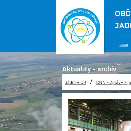
OBČ
JAD
Úvod
Aktuality - archív
/
Jádro v ČR
ČNN - Zprávy z ja