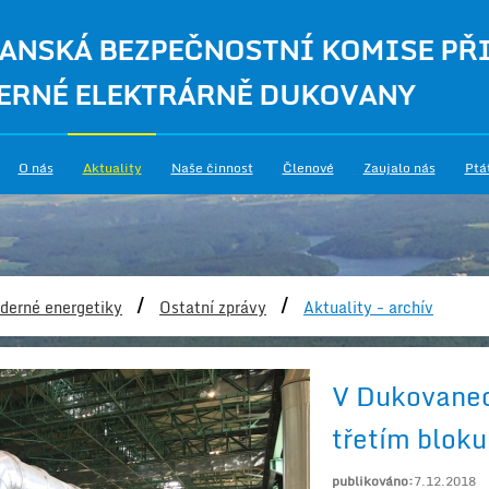
ANSKÁ BEZPEČNOSTNÍ KOMISE PŘ
ERNÉ ELEKTRÁRNĚ DUKOVANY
O nás
Aktuality
Naše činnost
Členové
Zaujalo nás
Ptá
/
/
derné energetiky
Ostatní zprávy
Aktuality - archív
V Dukovanec
třetím bloku
publikováno:
7.12.2018