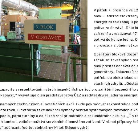
V pátek 7. prosince ve 12
bloku Jaderné elektrárn
Energetici tak zahájili 
paliva za čerstvé. Dále b
zařízení a zrealizovat 4
potrvá do konce ledna. O
v provozu na plném výko
Operátoři blokové dozorn
začali snižovat výkon re
blok přestat dodávat do s
generátory. Zákazníků se
potřebnou elektrickou e
vlastních zdrojů. „Odst
í kapacity s respektováním všech inspekčních period pro zajištění bezpečného 
 kapacit,“ vysvětluje člen představenstva ČEZ a ředitel divize jaderná energe
znamných technických a investičních akcí. Bude pokračovat rekonstrukce podr
hoto roku. Elektrárna také dokončí výměny ochran systémových rozvoden a kont
padla, parní turbíny a další zařízení primárního a sekundárního okruhu. „I v 
h kontrol, velké množství servisních činností na zařízení. V rámci přípravy ř
“ zdůraznil ředitel elektrárny Miloš Štěpanovský.