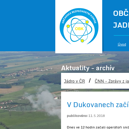
OBČ
JAD
Úvod
Aktuality - archív
/
Jádro v ČR
ČNN - Zprávy z ja
V Dukovanech začí
publikováno:
11.5.2018
Dnes ve 12 hodin začali operátoři sn