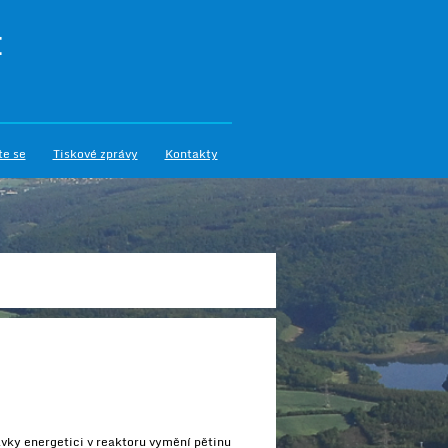
I
te se
Tiskové zprávy
Kontakty
vky energetici v reaktoru vymění pětinu