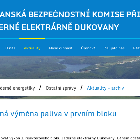
ANSKÁ BEZPEČNOSTNÍ KOMISE PŘ
ERNÉ ELEKTRÁRNĚ DUKOVANY
O nás
Aktuality
Naše činnost
Členové
Zaujalo nás
Ptá
/
/
derné energetiky
Ostatní zprávy
Aktuality - archív
ná výměna paliva v prvním bloku
ižovat výkon 1. reaktorového bloku Jaderné elektrárny Dukovany. Během odstá