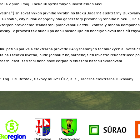
rol a v plánu mají i několik významných investičních akcí.
„velína“) snižovat výkon prvního výrobního bloku Jaderné elektrárny Dukovany
v 18 hodin, kdy budou odpojeny oba generátory prvního výrobního bloku. „Od 
kterých provedeme standardní plánovanou údržbu, kontroly mnoha komponent 
anovský. V provozu tak budou po dobu následujících necelých dvou měsíců zbýva
nu pětinu paliva a elektrárna provede 34 významných technických a investič
la na začátku května, bude jednou z nejnáročnějších investic rekonstrukce p
ndární části zařízení nebo nové čerpadlo chlazení bazénu skladování.
: Ing. Jiří Bezděk, tiskový mluvčí ČEZ, a. s., Jaderná elektrárna Dukovany