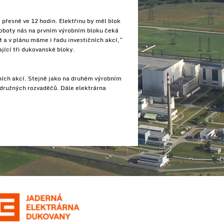
 přesně ve 12 hodin. Elektřinu by měl blok
soboty nás na prvním výrobním bloku čeká
a v plánu máme i řadu investičních akcí,“
jící tři dukovanské bloky.
ních akcí. Stejně jako na druhém výrobním
odružných rozvaděčů. Dále elektrárna