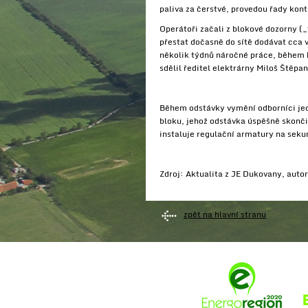
paliva za čerstvé, provedou řady kont
Operátoři začali z blokové dozorny (
přestat dočasně do sítě dodávat cca 
několik týdnů náročné práce, během 
sdělil ředitel elektrárny Miloš Štěp
Během odstávky vymění odborníci jed
bloku, jehož odstávka úspěšně skonči
instaluje regulační armatury na seku
Zdroj: Aktualita z JE Dukovany, autor
zpět na hlavní stranu