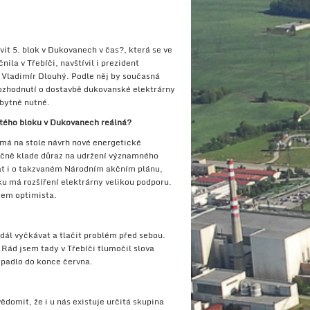
t 5. blok v Dukovanech v čas?, která se ve
nila v Třebíči, navštívil i prezident
ladimír Dlouhý. Podle něj by současná
rozhodnutí o dostavbě dukovanské elektrárny
zbytně nutné.
átého bloku v Dukovanech reálná?
má na stole návrh nové energetické
ačně klade důraz na udržení významného
nat i o takzvaném Národním akčním plánu,
u má rozšíření elektrárny velikou podporu.
jsem optimista.
dál vyčkávat a tlačit problém před sebou.
 Rád jsem tady v Třebíči tlumočil slova
í padlo do konce června.
ědomit, že i u nás existuje určitá skupina