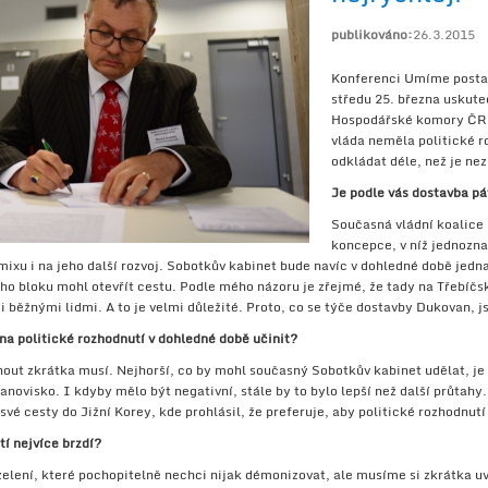
publikováno:
26.3.2015
Konferenci Umíme postavi
středu 25. března uskuteč
Hospodářské komory ČR V
vláda neměla politické 
odkládat déle, než je ne
Je podle vás dostavba p
Současná vládní koalice 
koncepce, v níž jednozn
ixu i na jeho další rozvoj. Sobotkův kabinet bude navíc v dohledné době jed
o bloku mohl otevřít cestu. Podle mého názoru je zřejmé, že tady na Třebíčsk
zi běžnými lidmi. A to je velmi důležité. Proto, co se týče dostavby Dukovan, 
na politické rozhodnutí v dohledné době učinit?
out zkrátka musí. Nejhorší, co by mohl současný Sobotkův kabinet udělat, je 
novisko. I kdyby mělo být negativní, stále by to bylo lepší než další průtahy.
vé cesty do Jižní Korey, kde prohlásil, že preferuje, aby politické rozhodnut
í nejvíce brzdí?
 zelení, které pochopitelně nechci nijak démonizovat, ale musíme si zkrátka uv