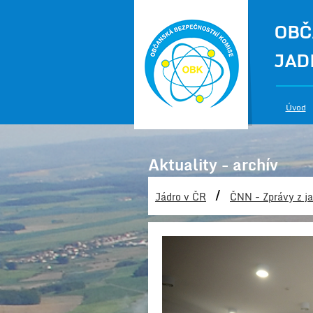
OBČ
JAD
Úvod
Aktuality - archív
/
Jádro v ČR
ČNN - Zprávy z ja