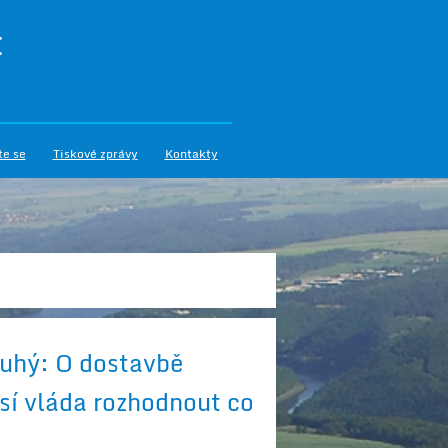
I
te se
Tiskové zprávy
Kontakty
ouhý: O dostavbě
í vláda rozhodnout co