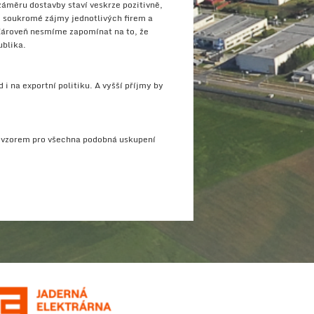
 záměru dostavby staví veskrze pozitivně,
 i soukromé zájmy jednotlivých firem a
. Zároveň nesmíme zapomínat na to, že
ublika.
i na exportní politiku. A vyšší příjmy by
t vzorem pro všechna podobná uskupení