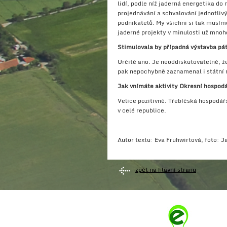
lidí, podle níž jaderná energetika do
projednávání a schvalování jednotliv
podnikatelů. My všichni si tak musím
jaderné projekty v minulosti už mnoho
Stimulovala by případná výstavba pá
Určitě ano. Je neoddiskutovatelné, že
pak nepochybně zaznamenal i státní 
Jak vnímáte aktivity Okresní hospod
Velice pozitivně. Třebíčská hospodá
v celé republice.
Autor textu: Eva Fruhwirtová, foto: J
zpět na hlavní stranu