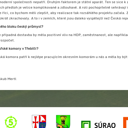
 moderní společnosti nepatří. Druhým faktorem je státní aparát. Ten se sice k
ých předloh je velice komplikované a zdlouhavé. A roli pochopitelně sehrávají
e říci, co bychom měli zlepšit, aby realizace tak rozsáhlého projektu začala
krát zkrachovaly. A to i v zemích, které jsou daleko vyspělejší než Česká rep
tého bloku český průmysl?
 případná dostavba by měla pozitivní vliv na HDP, zaměstnanost, ale například 
rozpočet.
ářské komory v Třebíči?
řská komora patří k nejlépe pracujícím okresním komorám u nás a měla by bý
akub Mertl