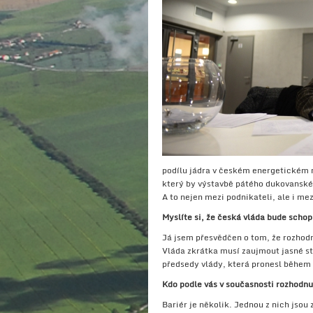
podílu jádra v českém energetickém m
který by výstavbě pátého dukovanskéh
A to nejen mezi podnikateli, ale i me
Myslíte si, že česká vláda bude schop
Já jsem přesvědčen o tom, že rozhodn
Vláda zkrátka musí zaujmout jasné sta
předsedy vlády, která pronesl během s
Kdo podle vás v současnosti rozhodnut
Bariér je několik. Jednou z nich jsou