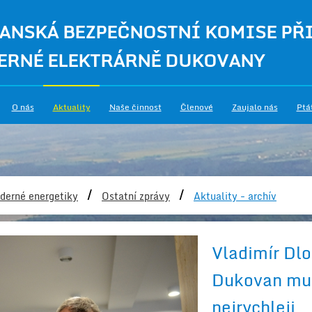
ANSKÁ BEZPEČNOSTNÍ KOMISE PŘ
ERNÉ ELEKTRÁRNĚ DUKOVANY
O nás
Aktuality
Naše činnost
Členové
Zaujalo nás
Ptá
/
/
derné energetiky
Ostatní zprávy
Aktuality - archív
Vladimír Dl
Dukovan mus
nejrychleji