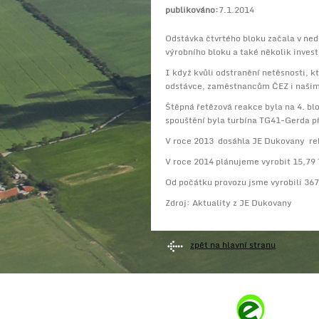
publikováno:
7.1.2014
Odstávka čtvrtého bloku začala v ned
výrobního bloku a také několik inve
I když kvůli odstranění netěsnosti, k
odstávce, zaměstnancům ČEZ i naši
Štěpná řetězová reakce byla na 4. bl
spouštění byla turbína TG41-Gerda př
V roce 2013 dosáhla JE Dukovany rek
V roce 2014 plánujeme vyrobit 15,79 
Od počátku provozu jsme vyrobili 367
Zdroj: Aktuality z JE Dukovany
zpět na hlavní stranu