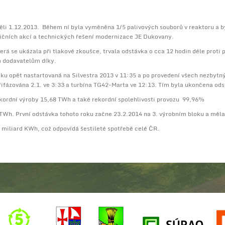
ěli 1.12.2013. Během ní byla vyměněna 1/5 palivových souborů v reaktoru a b
stičních akcí a technických řešení modernizace JE Dukovany.
terá se ukázala při tlakové zkoušce, trvala odstávka o cca 12 hodin déle proti
m dodavatelům díky.
oku opět nastartovaná na Silvestra 2013 v 11:35 a po provedení všech nezbytn
ifázována 2.1. ve 3:33 a turbína TG42-Marta ve 12:13. Tím byla ukončena ods
ordní výroby 15,68 TWh a také rekordní spolehlivosti provozu 99,96%
TWh. První odstávka tohoto roku začne 23.2.2014 na 3. výrobním bloku a měla
 miliard KWh, což odpovídá šestileté spotřebě celé ČR.