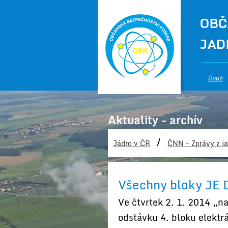
OBČ
JAD
Úvod
Aktuality - archív
/
Jádro v ČR
ČNN - Zprávy z ja
Všechny bloky JE 
Ve čtvrtek 2. 1. 2014 „n
odstávku 4. bloku elekt