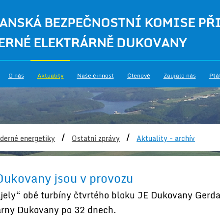
ANSKÁ BEZPEČNOSTNÍ KOMISE PŘ
ERNÉ ELEKTRÁRNĚ DUKOVANY
O nás
Aktuality
Naše činnost
Členové
Zaujalo nás
Ptá
/
/
derné energetiky
Ostatní zprávy
Aktuality - archív
Dukovany jsou v provozu
ajely“ obě turbíny čtvrtého bloku JE Dukovany Gerda
rárny Dukovany po 32 dnech.