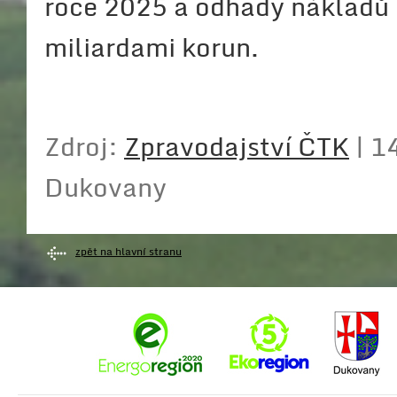
roce 2025 a odhady nákladů 
miliardami korun.
Zdroj:
Zpravodajství ČTK
| 1
Dukovany
zpět na hlavní stranu