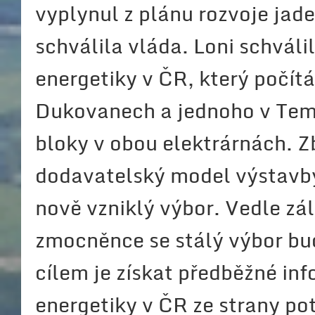
vyplynul z plánu rozvoje jade
schválila vláda. Loni schváli
energetiky v ČR, který počít
Dukovanech a jednoho v Teme
bloky v obou elektrárnách. 
dodavatelský model výstavby
nově vzniklý výbor. Vedle zá
zmocněnce se stálý výbor bu
cílem je získat předběžné in
energetiky v ČR ze strany po