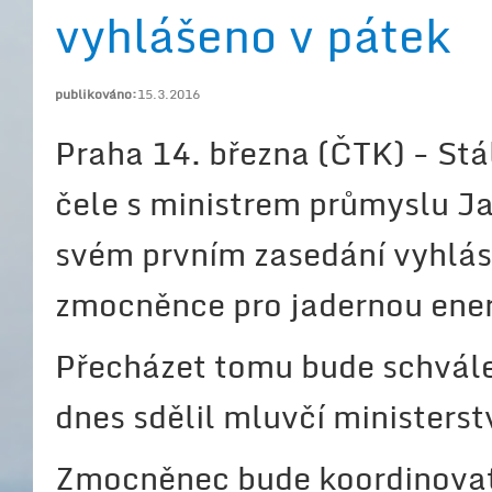
vyhlášeno v pátek
publikováno:
15.3.2016
Praha 14. března (ČTK) - Stá
čele s ministrem průmyslu 
svém prvním zasedání vyhlási
zmocněnce pro jadernou ener
Přecházet tomu bude schválení
dnes sdělil mluvčí ministerst
Zmocněnec bude koordinovat