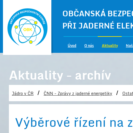
OBČANSKÁ BEZPE
PŘI JADERNÉ EL
Úvod
O nás
Aktuality
Naš
Aktuality - archív
/
/
Jádro v ČR
ČNN - Zprávy z jaderné energetiky
Ostat
Výběrové řízení na