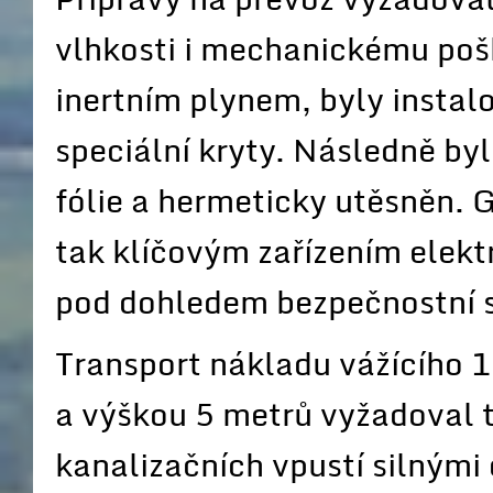
vlhkosti i mechanickému pošk
inertním plynem, byly instal
speciální kryty. Následně by
fólie a hermeticky utěsněn. G
tak klíčovým zařízením elekt
pod dohledem bezpečnostní s
Transport nákladu vážícího 1
a výškou 5 metrů vyžadoval t
kanalizačních vpustí silnými