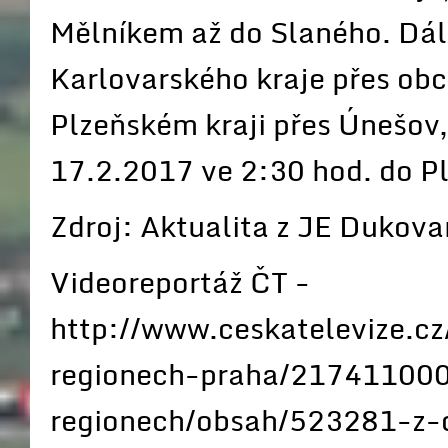
Mělníkem až do Slaného. Dál
Karlovarského kraje přes obc
Plzeňském kraji přes Únešov
17.2.2017 ve 2:30 hod. do P
Zdroj: Aktualita z JE Dukov
Videoreportáž ČT -
http://www.ceskatelevize.c
regionech-praha/217411000
regionech/obsah/523281-z-