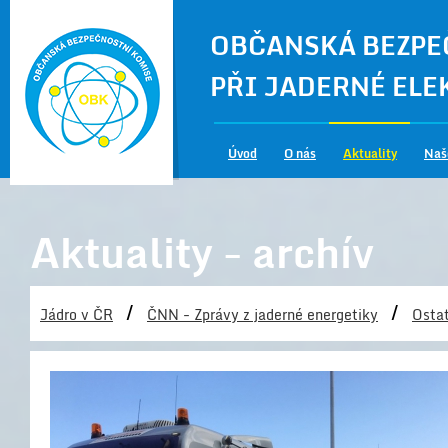
OBČANSKÁ BEZPE
PŘI JADERNÉ EL
Úvod
O nás
Aktuality
Naš
Aktuality - archív
/
/
Jádro v ČR
ČNN - Zprávy z jaderné energetiky
Ostat