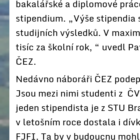
bakalářské a diplomové práce
stipendium. „Výše stipendia 
studijních výsledků. V maxim
tisíc za školní rok, “ uvedl 
ČEZ.
Nedávno náboráři ČEZ podeps
Jsou mezi nimi studenti z 
jeden stipendista je z STU Br
v letošním roce dostala i dí
FJFI. Ta by v budoucnu mohl