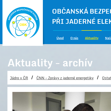
OBČANSKÁ BEZPE
PŘI JADERNÉ EL
Úvod
O nás
Aktuality
Naš
Aktuality - archív
/
/
Jádro v ČR
ČNN - Zprávy z jaderné energetiky
Ostat