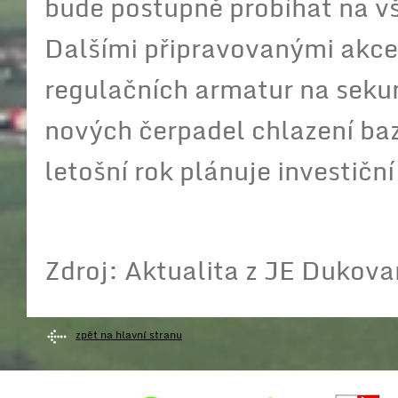
bude postupně probíhat na vš
Dalšími připravovanými akcem
regulačních armatur na sekun
nových čerpadel chlazení baz
letošní rok plánuje investiční
Zdroj: Aktualita z JE Dukov
zpět na hlavní stranu