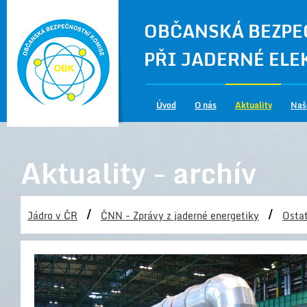
OBČANSKÁ BEZPE
PŘI JADERNÉ EL
Úvod
O nás
Aktuality
Naš
Aktuality - archív
/
/
Jádro v ČR
ČNN - Zprávy z jaderné energetiky
Ostat