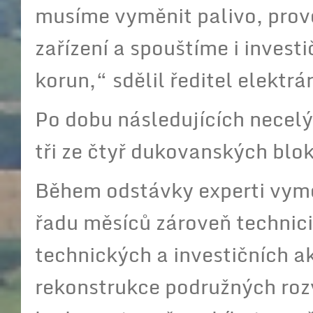
musíme vyměnit palivo, prov
zařízení a spouštíme i invest
korun,“ sdělil ředitel elektr
Po dobu následujících necel
tři ze čtyř dukovanských blo
Během odstávky experti vymě
řadu měsíců zároveň technic
technických a investičních a
rekonstrukce podružných roz