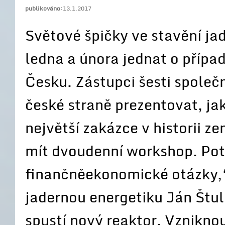
publikováno:
13.1.2017
Světové špičky ve stavění j
ledna a února jednat o příp
Česku. Zástupci šesti společn
české straně prezentovat, jak
největší zakázce v historii 
mít dvoudenní workshop. Potř
finančněekonomické otázky,“
jadernou energetiku Ján Štull
spustí nový reaktor. Vznikno