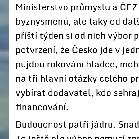
Ministerstvo průmyslu a ČEZ
byznysmenů, ale taky od dalš
příští týden si od nich výbor
potvrzení, že Česko jde v j
půjdou rokování hladce, moh
na tři hlavní otázky celého 
vybírat dodavatel, kdo sehra
financování.
Budoucnost patří jádru. Sna
To ještě ale vůbec nemusí zn