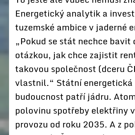
Energetický analytik a inves
tuzemské ambice v jaderné en
„Pokud se stát nechce bavit o
otázkou, jak chce zajistit ren
takovou společnost (dceru ČE
vlastnil.“ Státní energetick
budoucnost patří jádru. Atom
polovinu spotřeby elektřiny 
provozu od roku 2035. A z p