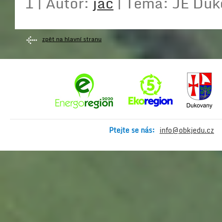
1 | Autor:
jač
| Téma: JE Du
zpět na hlavní stranu
Ptejte se nás:
info@obkjedu.cz