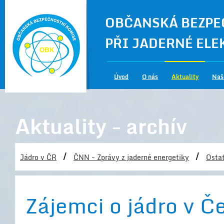
OBČANSKÁ BEZPE
PŘI JADERNÉ EL
Úvod
O nás
Aktuality
Naš
Aktuality - archív
/
/
Jádro v ČR
ČNN - Zprávy z jaderné energetiky
Ostat
Zájemci o jádro v Č