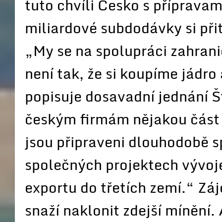
tuto chvíli Česko s přípravam
miliardové subdodávky si při
„My se na spolupráci zahran
není tak, že si koupíme jádro
popisuje dosavadní jednání Š
českým firmám nějakou část 
jsou připraveni dlouhodobě 
společných projektech vývoj
exportu do třetích zemí.“ Záj
snaží naklonit zdejší mínění.