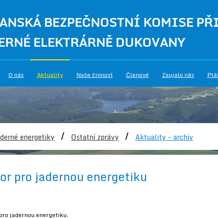
ANSKÁ BEZPEČNOSTNÍ KOMISE PŘ
ERNÉ ELEKTRÁRNĚ DUKOVANY
O nás
Aktuality
Naše činnost
Členové
Zaujalo nás
Ptá
/
/
derné energetiky
Ostatní zprávy
Aktuality - archív
or pro jadernou energetiku
 pro jadernou energetiku.