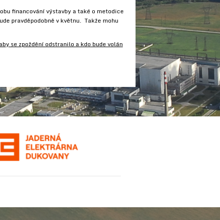
sobu financování výstavby a také o metodice
é bude pravděpodobně v květnu. Takže mohu
aby se zpoždění odstranilo a kdo bude volán