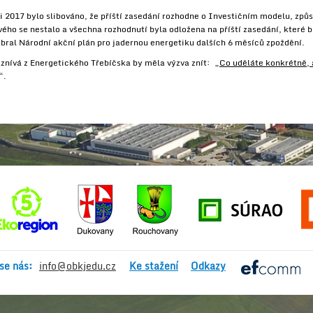
i 2017 bylo slibováno, že příští zasedání rozhodne o Investičním modelu, způ
vého se nestalo a všechna rozhodnutí byla odložena na příští zasedání, kter
abral Národní akční plán pro jadernou energetiku dalších 6 měsíců zpoždění.
aznívá z Energetického Třebíčska by měla výzva znít: „
Co uděláte konkrétně, 
“.
se nás:
info@obkjedu.cz
Ke stažení
Odkazy