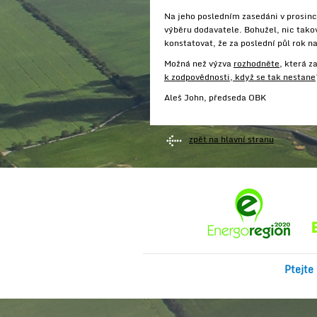
Na jeho posledním zasedáni v prosinc
výběru dodavatele. Bohužel, nic tako
konstatovat, že za poslední půl rok n
Možná než výzva
rozhodněte
, která z
k zodpovědnosti, když se tak nestane
Aleš John, předseda OBK
zpět na hlavní stranu
Ptejte 