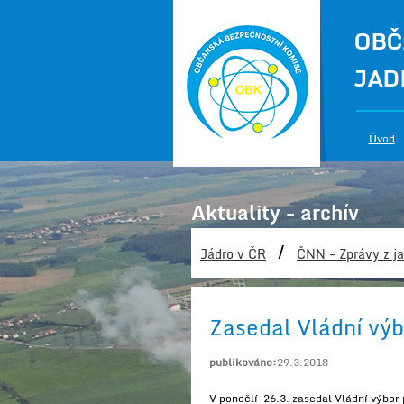
OBČ
JAD
Úvod
Aktuality - archív
/
Jádro v ČR
ČNN - Zprávy z ja
Zasedal Vládní výb
publikováno:
29.3.2018
V pondělí 26.3. zasedal Vládní výbor