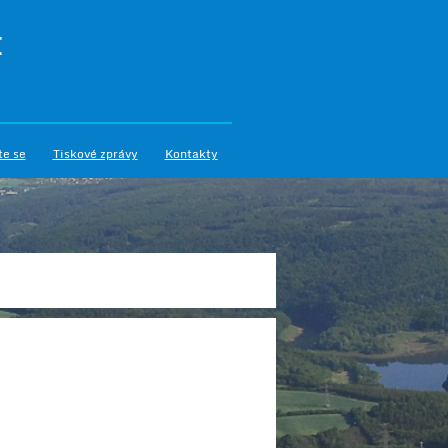
I
te se
Tiskové zprávy
Kontakty