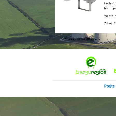
technic
hodin p
Ve stejn
Zdroj: 
zpět na hlavní stranu
Ptejte 