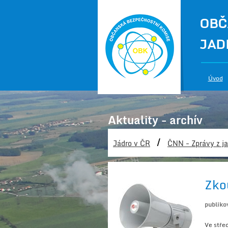
OBČ
JAD
Úvod
Aktuality - archív
/
Jádro v ČR
ČNN - Zprávy z ja
Zko
publiko
Ve stře