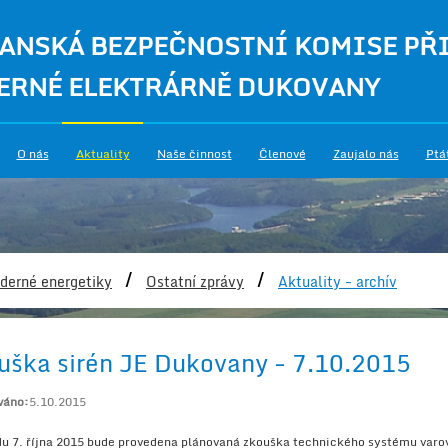
ANSKÁ BEZPEČNOSTNÍ KOMISE PŘ
ERNÉ ELEKTRÁRNĚ DUKOVANY
O nás
Aktuality
Naše činnost
Členové
Zaujalo nás
Ptá
/
/
derné energetiky
Ostatní zprávy
Aktuality - archív
uška sirén JE Dukovany - 7.10.2015
váno:
5.10.2015
du 7. října 2015 bude provedena plánovaná zkouška technického systému varo