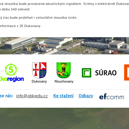
ká zkouška bude provázená akustickým signálem. Sirény v elektrárně Dukova
o dobu 140 sekund.
ý čas bude probíhat i celostátní zkouška sirén.
Informace z JE Dukovany
se nás:
info@obkjedu.cz
Ke stažení
Odkazy