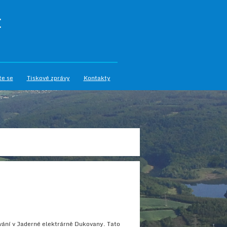
I
te se
Tiskové zprávy
Kontakty
vání v Jaderné elektrárně Dukovany. Tato