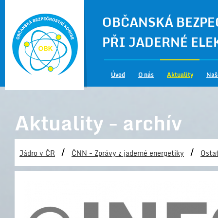
OBČANSKÁ BEZPE
PŘI JADERNÉ EL
Úvod
O nás
Aktuality
Naš
Aktuality - archív
/
/
Jádro v ČR
ČNN - Zprávy z jaderné energetiky
Ostat