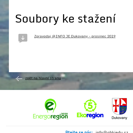
Soubory ke stažení
Zpravodaj @INFO JE Dukovany - prosinec 2019
zpět na hlavní stranu
Ptejte se nás:
info@obkjedu.cz