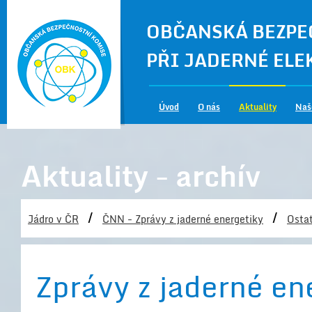
OBČANSKÁ BEZPE
PŘI JADERNÉ EL
Úvod
O nás
Aktuality
Naš
Aktuality - archív
/
/
Jádro v ČR
ČNN - Zprávy z jaderné energetiky
Ostat
Zprávy z jaderné en