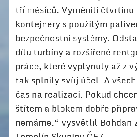
tří měsíců. Vyměnili čtvrtinu 
kontejnery s použitým palive
bezpečnostní systémy. Odstá
dílu turbíny a rozšířené rent
práce, které vyplynuly až z 
tak splnily svůj účel. A všec
čas na realizaci. Pokud chce
štítem a blokem dobře připra
nemáme.“ vysvětlil Bohdan Z
Temelín Skupiny ČEZ.