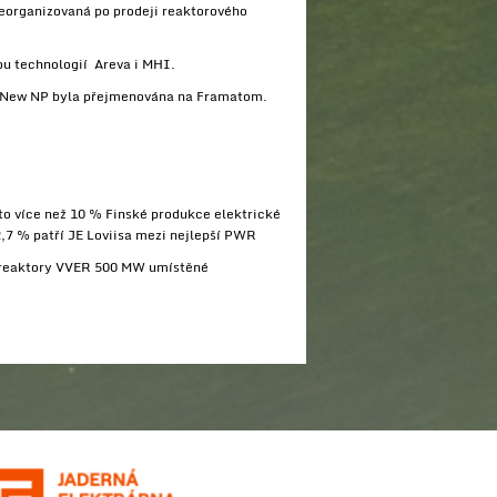
eorganizovaná po prodeji reaktorového
u technologií Areva i MHI.
e New NP byla přejmenována na Framatom.
to více než 10 % Finské produkce elektrické
2,7 % patří JE Loviisa mezi nejlepší PWR
va reaktory VVER 500 MW umístěné