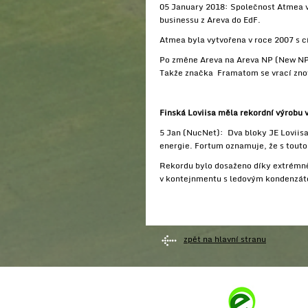
05 January 2018: Společnost Atmea v
businessu z Areva do EdF.
Atmea byla vytvořena v roce 2007 s 
Po změne Areva na Areva NP (New NP
Takže značka Framatom se vrací znov
Finská Loviisa měla rekordní výrobu 
5 Jan (NucNet): Dva bloky JE Loviisa
energie. Fortum oznamuje, že s touto
Rekordu bylo dosaženo díky extrémně
v kontejnmentu s ledovým kondenzáto
zpět na hlavní stranu