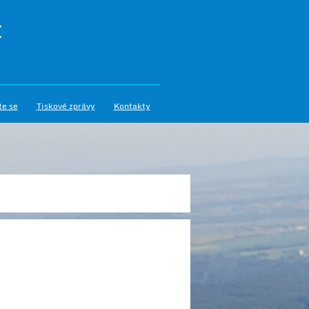
I
te se
Tiskové zprávy
Kontakty