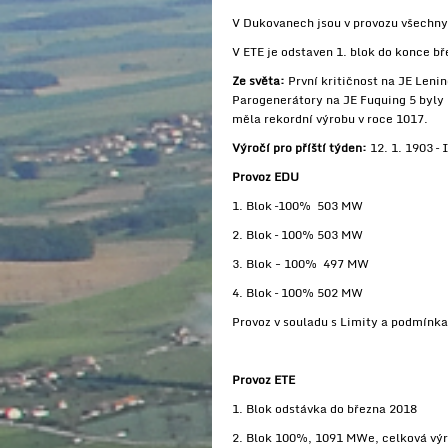
V Dukovanech jsou v provozu všechny
V ETE je odstaven 1. blok do konce bř
Ze světa:
První kritičnost na JE Len
Parogenerátory na JE Fuquing 5 byly
měla rekordní výrobu v roce 1017.
Výročí pro příští týden:
12. 1.
1903
–
Provoz EDU
1. Blok –100% 503 MW
2. Blok – 100% 503 MW
3. Blok - 100% 497 MW
4. Blok – 100% 502 MW
Provoz v souladu s Limity a podmín
Provoz ETE
1. Blok odstávka do března 2018
2. Blok 100%, 1091 MWe, celková vý