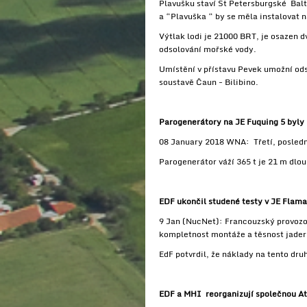
Plavušku staví St Petersburgské Bal
a “Plavuška “ by se měla instalovat n
Výtlak lodi je 21000 BRT, je osazen
odsolování mořské vody.
Umístění v přístavu Pevek umožní ods
soustavě Čaun - Bilibino.
Parogenerátory na JE Fuquing 5 byl
08 January 2018 WNA: Třetí, poslední
Parogenerátor váží 365 t je 21 m dlou
EDF ukončil studené testy v JE Flama
9 Jan (NucNet): Francouzský provozov
kompletnost montáže a těsnost jadern
EdF potvrdil, že náklady na tento d
EDF a MHI reorganizují společnou A