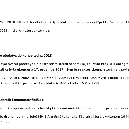
 25.1 2018
https://feedbotzatckdjxn.blob.core.windows.net/public/webchat.h
 2018,
http://malereaktory.cz/
 se očekává do konce ledna 2018
ozovatel jaderných elektráren v Rusku oznamuje, že První blok JE Leningrad 
liva byla ukončena 17. prosince 2017. Nyní je reaktor zkompletován a uzavř
stavět v říjnu 2008. Je to typ VVER 1200/491 o výkonu 1085 MWe. Lokalita Len
ě jsou ještě v provozu čtyři bloky RBMK od roku 1973 - 1981
kademik Lomonosov finišuje
zor Glavgosexpertiza schválil plánované umístění plovoucí JE v přístavu Pev
oto druhu, po americké MH 1 A známé také jako Sturgis, která s výkonem 10 M
růplavu.