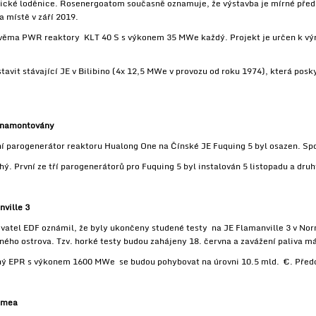
tické loděnice. Rosenergoatom současně oznamuje, že výstavba je mírné pře
a místě v září 2019.
 dvěma PWR reaktory KLT 40 S s výkonem 35 MWe každý. Projekt je určen k výr
tavit stávající JE v Bilibino (4x 12,5 MWe v provozu od roku 1974), která pos
y namontovány
 parogenerátor reaktoru Hualong One na Čínské JE Fuquing 5 byl osazen. Spo
hý. První ze tří parogenerátorů pro Fuquing 5 byl instalován 5 listopadu a druh
nville 3
atel EDF oznámil, že byly ukončeny studené testy na JE Flamanville 3 v Norm
ého ostrova. Tzv. horké testy budou zahájeny 18. června a zavážení paliva má
ruhý EPR s výkonem 1600 MWe se budou pohybovat na úrovni 10.5 mld. €. Předc
tmea