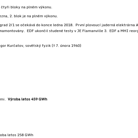
 čtyři bloky na plném výkonu.
ezna, 2. blok je na plném výkonu.
ingrad 2/1 se očekává do konce ledna 2018. První plovoucí jaderná elektrárna
 namontovány. EDF ukončil studené testy v JE Flamanville 3. EDF a MHI reor
Igor Kurčatov
, sovětský fyzik (†
7. února
1960
)
kami.
Výroba letos 459 GWh
roba letos 258 GWh