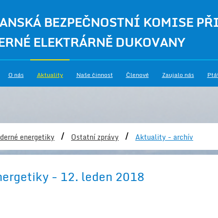
ANSKÁ BEZPEČNOSTNÍ KOMISE PŘ
ERNÉ ELEKTRÁRNĚ DUKOVANY
O nás
Aktuality
Naše činnost
Členové
Zaujalo nás
Ptá
/
/
derné energetiky
Ostatní zprávy
Aktuality - archív
nergetiky - 12. leden 2018