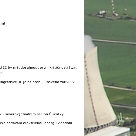
tml
II by měl dosáhnout první kritičnosti (tzv.
en.
ingradské JE je na břehu Finského zálivu, v
ek v severovýchodním region Čukotky
We dodávala elektrickou energii v období