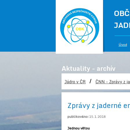
OBČ
JAD
Úvod
Aktuality - archív
/
Jádro v ČR
ČNN - Zprávy z ja
Zprávy z jaderné e
publikováno:
15.1.2018
Jednou větou