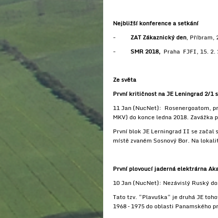
Nejbližší konference a setkání
-
ZAT Zákaznický den
, Příbram,
-
SMR 2018,
Praha FJFI, 15. 2.
Ze světa
První kritičnost na JE Leningrad 2/1
11 Jan (NucNet): Rosenergoatom, prov
MKV) do konce ledna 2018. Zavážka pa
První blok JE Lerningrad II se začal 
místě zvaném Sosnový Bor. Na lokalit
První plovoucí jaderná elektrárna A
10 Jan (NucNet): Nezávislý Ruský do
Tato tzv. “Plavuška“ je druhá JE toh
1968 – 1975 do oblasti Panamského p