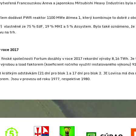
ytvořená Francouzskou Areva a japonskou Mitsubishi Heavy Industries byla r
cílem dodávat PWR reaktor 1100 MWe Atmea 1, který kombinuje to dobré z obo
) vlastněné ze 75 % EdF, 19 % MHI a 5 % Assystem. Bylo také oznámeno, ž
u na trh.
v roce 2017
 finské společnosti Fortum dosáhly v roce 2017 rekordní výroby 8,16 TWh. Je 
 výrobou a load faktorem (koeficient ročního využití instalovaného výkonu) 9
 krátkým odstávkám (21 dní pro blok 1 a 17 dní pro blok 2. JE Loviisa má d
rem. Jsou v provozu od roku 1977, respektive 1980.