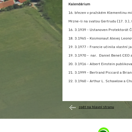
Kalendárium
16. březen v pražském Klementinu min
Mrzne-li na svatou Gertrudu (17. 3.),
16. 3.1939 - Ustanoven Protektorát 
18. 3.1965 - Kosmonaut Alexej Leonov
19. 3.1977 - Francie učinila vlastní j
19. 3.1970 - nar. Daniel Beneš CEO 
20. 3.1916 - Albert Einstein publikova
21. 3.1999 - Bertrand Piccard a Bria
22. 3.1960 - Arthur L. Schawlow a Ch
zpět na hlavní stranu