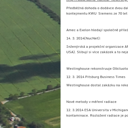
Předběžná dohoda o dodávce dvou dal
kontejmentu KWU Siemens ze 70 let t
Amec a Exelon hledají společně přílež
14. 3. 2014(NucNet):
Inženýrská a projekční organizace AME
USA). Slibují si více zakázek a to ne
Westinghouse rekonstruuje Olkiluoto 
12. 3. 2014 Pitsburg Business Times
Westinghouse dostal zakázku na rekon
Nové metody v měření radiace
12. 3.2014 ESA Universita v Michigan
kontaminace. Rozložení radiace je p