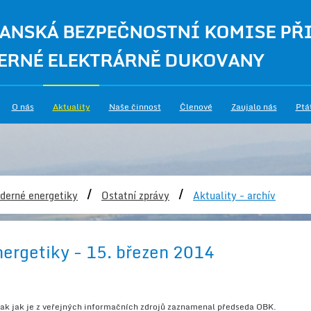
ANSKÁ BEZPEČNOSTNÍ KOMISE PŘ
ERNÉ ELEKTRÁRNĚ DUKOVANY
O nás
Aktuality
Naše činnost
Členové
Zaujalo nás
Ptá
/
/
derné energetiky
Ostatní zprávy
Aktuality - archív
nergetiky - 15. březen 2014
 tak jak je z veřejných informačních zdrojů zaznamenal předseda OBK.