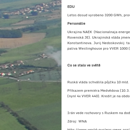
EDU
Letos dosud vyrobeno 3200 GWh, provo
Personálie
Ukrajina NAEK (Nacionalnaja energet
Rovenská JE). Ukrajinská vláda jmen
Konstantinova. Jurij Nedoskovskij tak
paliva Westinghouse pro VVER 1000 (
Co se stalo ve světě
Ruská vláda schválila půjčku 10 mld.
Příkazem premiéra Medvědova (10.3.2
(nyní 4x VVER 440). Kredit je na obdo
Irán vede rozhovory s Ruskem na dod
Zdroj: WNA
http://www.world-nuclear-news.org