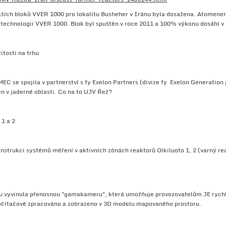
ších bloků VVER 1000 pro lokalitu Busheher v Iránu byla dosažena. Atomener
echnologii VVER 1000. Blok byl spuštěn v roce 2011 a 100% výkonu dosáhl v 
itosti na trhu
C se spojila v partnerství s fy Exelon Partners (divize fy Exelon Generation 
jen v jaderné oblasti. Co na to UJV Řež?
1 a 2
strukci systémů měření v aktivních zónách reaktorů Olkiluoto 1, 2 (varný rea
u vyvinula přenosnou "gamakameru", která umožňuje provozovatelům JE rychlej
očítačově zpracováno a zobrazeno v 3D modelu mapovaného prostoru.