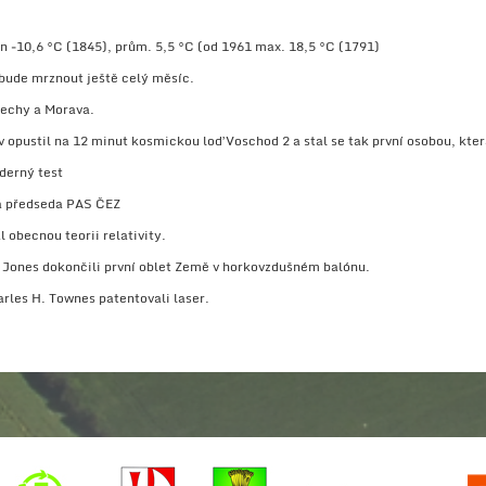
 −10,6 °C (1845), prům. 5,5 °C (od 1961 max. 18,5 °C (1791)
 bude mrznout ještě celý měsíc.
Čechy a Morava.
 opustil na 12 minut kosmickou loď Voschod 2 a stal se tak první osobou, kte
aderný test
a předseda PAS ČEZ
l obecnou teorii relativity.
n Jones dokončili první oblet Země v horkovzdušném balónu.
arles H. Townes patentovali laser.