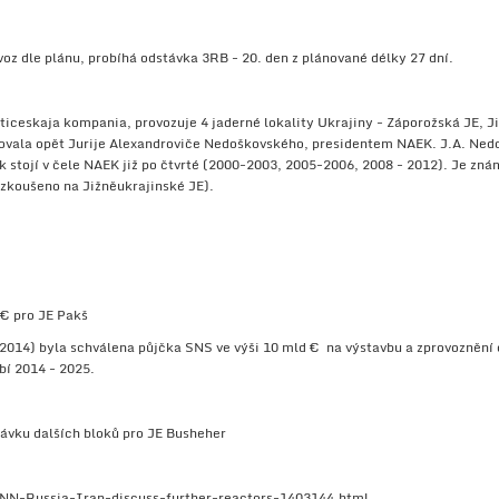
z dle plánu, probíhá odstávka 3RB - 20. den z plánované délky 27 dní.
iceskaja kompania, provozuje 4 jaderné lokality Ukrajiny - Záporožská JE, J
ovala opět Jurije Alexandroviče Nedoškovského, presidentem NAEK. J.A. Nedoš
 stojí v čele NAEK již po čtvrté (2000-2003, 2005-2006, 2008 - 2012). Je znám
zkoušeno na Jižněukrajinské JE).
 € pro JE Pakš
014) byla schválena půjčka SNS ve výši 10 mld € na výstavbu a zprovoznění
bí 2014 - 2025.
ávku dalších bloků pro JE Busheher
/NN-Russia-Iran-discuss-further-reactors-1403144.html