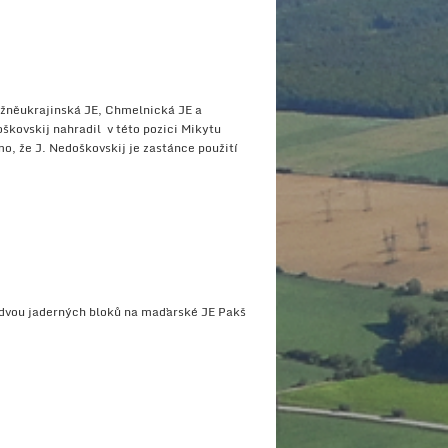
ižněukrajinská JE, Chmelnická JE a
kovskij nahradil v této pozici Mikytu
o, že J. Nedoškovskij je zastánce použití
 dvou jaderných bloků na maďarské JE Pakš