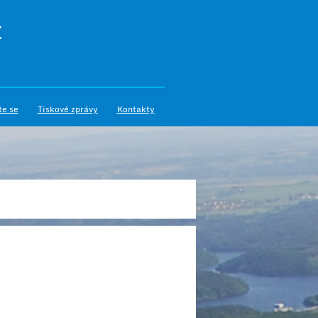
I
te se
Tiskové zprávy
Kontakty