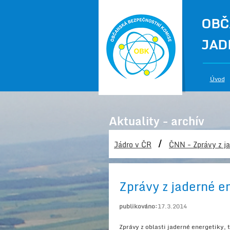
OBČ
JAD
Úvod
Aktuality - archív
/
Jádro v ČR
ČNN - Zprávy z ja
Zprávy z jaderné e
publikováno:
17.3.2014
Zprávy z oblasti jaderné energetiky,