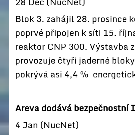
28 Dec (NucNet)
Blok 3. zahájil 28. prosince
poprvé připojen k síti 15. říj
reaktor CNP 300. Výstavba z
provozuje čtyři jaderné bloky 
pokrývá asi 4,4 % energetic
Areva dodává bezpečnostní I
4 Jan (NucNet)