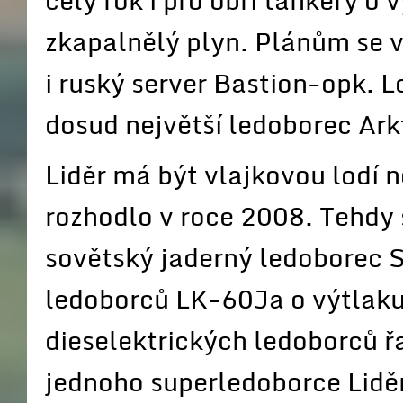
celý rok i pro obří tankery o
zkapalnělý plyn. Plánům se v
i ruský server Bastion-opk. L
dosud největší ledoborec Ark
Liděr má být vlajkovou lodí no
rozhodlo v roce 2008. Tehdy š
sovětský jaderný ledoborec S
ledoborců LK-60Ja o výtlaku
dieselektrických ledoborců ř
jednoho superledoborce Liděr