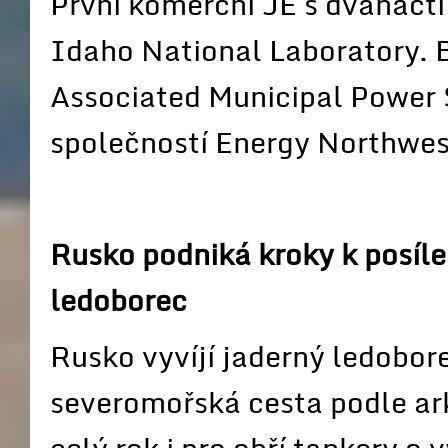
První komerční JE s dvanáct
Idaho National Laboratory. 
Associated Municipal Power
společností Energy Northwes
Rusko podniká kroky k posílen
ledoborec
Rusko vyvíjí jaderný ledobore
severomořská cesta podle ar