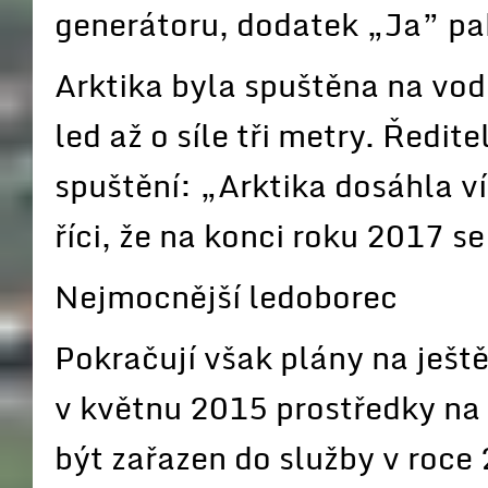
generátoru, dodatek „Ja” pak
Arktika byla spuštěna na vod
led až o síle tři metry. Ředit
spuštění: „Arktika dosáhla v
říci, že na konci roku 2017 s
Nejmocnější ledoborec
Pokračují však plány na ješt
v květnu 2015 prostředky na 
být zařazen do služby v roce