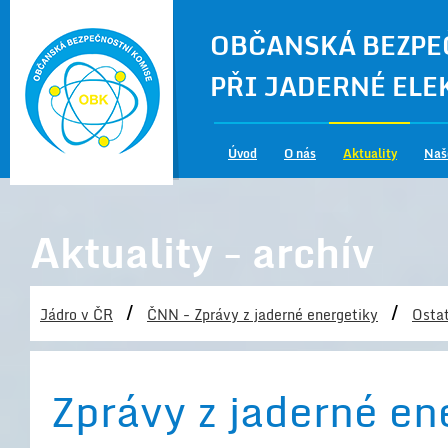
OBČANSKÁ BEZPE
PŘI JADERNÉ EL
Úvod
O nás
Aktuality
Naš
Aktuality - archív
/
/
Jádro v ČR
ČNN - Zprávy z jaderné energetiky
Ostat
Zprávy z jaderné en