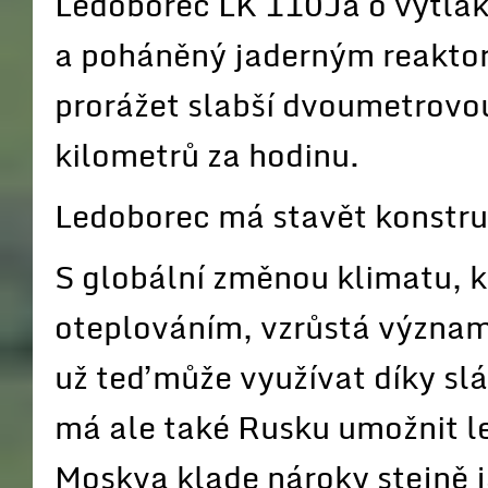
Ledoborec LK 110Ja o výtlak
a poháněný jaderným reakto
prorážet slabší dvoumetrovou 
kilometrů za hodinu.
Ledoborec má stavět konstru
S globální změnou klimatu, k
oteplováním, vzrůstá význam 
už teď může využívat díky slá
má ale také Rusku umožnit lep
Moskva klade nároky stejně 