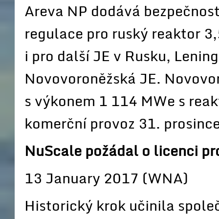
Areva NP dodává bezpečnostn
regulace pro ruský reaktor 
i pro další JE v Rusku, Lenin
Novovoroněžská JE. Novovor
s výkonem 1 114 MWe s reak
komerční provoz 31. prosinc
NuScale požádal o licenci p
13 January 2017 (WNA)
Historický krok učinila spo