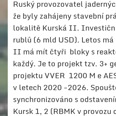
Ruský provozovatel jadernýc
že byly zahájeny stavební pr
lokalitě Kurská II. Investič
rublů (6 mld USD). Letos má 
II má mít čtyři bloky s re
každý. Je to projekt tzv. 3+
projektu VVER 1200 M e AES
v letech 2020 -2026. Spoušt
synchronizováno s odstavením
Kursk 1, 2 (RBMK v provozu 