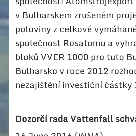
společnosti Atomstrojexport
v Bulharskem zrušeném proje
poloviny z celkové vymáhané
společnost Rosatomu a vyhr
bloků VVER 1000 pro tuto B
Bulharsko v roce 2012 rozho
nezajištění investiční částky
Dozorčí rada Vattenfall schv
16 June 2016 (WNA)