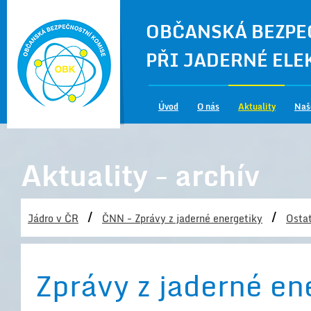
OBČANSKÁ BEZPE
PŘI JADERNÉ EL
Úvod
O nás
Aktuality
Naš
Aktuality - archív
/
/
Jádro v ČR
ČNN - Zprávy z jaderné energetiky
Ostat
Zprávy z jaderné en