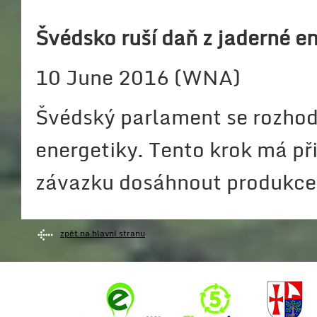
Švédsko ruší daň z jaderné e
10 June 2016 (WNA)
Švédský parlament se rozhodl
energetiky. Tento krok má při
závazku dosáhnout produkce 
zpět na hlavní stranu