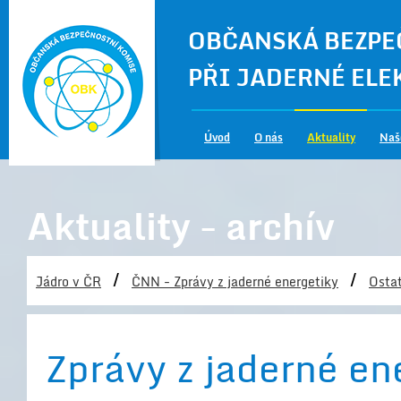
OBČANSKÁ BEZPE
PŘI JADERNÉ EL
Úvod
O nás
Aktuality
Naš
Aktuality - archív
/
/
Jádro v ČR
ČNN - Zprávy z jaderné energetiky
Ostat
Zprávy z jaderné ene