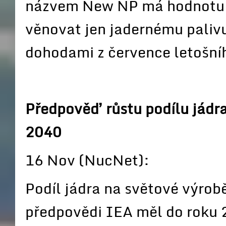
názvem New NP má hodnotu 2
věnovat jen jadernému palivu
dohodami z července letošní
Předpověď růstu podílu jádra
2040
16 Nov (NucNet):
Podíl jádra na světové výrobě
předpovědi IEA měl do roku