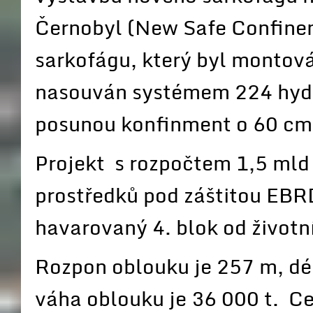
Černobyl (New Safe Confine
sarkofágu, který byl montov
nasouván systémem 224 hydra
posunou konfinment o 60 cm.
Projekt s rozpočtem 1,5 mld
prostředků pod záštitou EBRD
havarovaný 4. blok od životní
Rozpon oblouku je 257 m, d
váha oblouku je 36 000 t. C