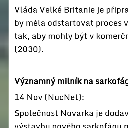
Vláda Velké Britanie je přip
by měla odstartovat proces 
tak, aby mohly být v komerč
(2030).
Významný milník na sarkofág
14 Nov (NucNet):
Společnost Novarka je doda
výstavbu nového sarkofágu 