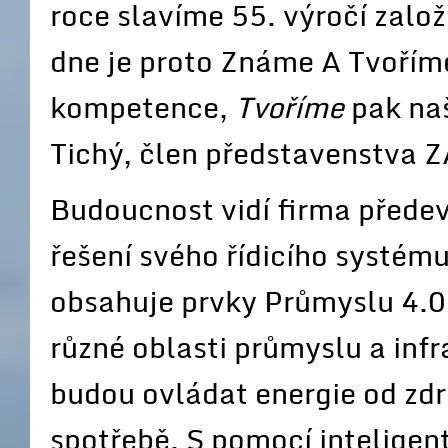
roce slavíme 55. výročí zalo
dne je proto Známe A Tvořím
kompetence,
Tvoříme
pak naš
Tichý, člen představenstva Z
Budoucnost vidí firma předev
řešení svého řídicího systém
obsahuje prvky Průmyslu 4.0 
různé oblasti průmyslu a infr
budou ovládat energie od zdro
spotřebě. S pomocí intelige