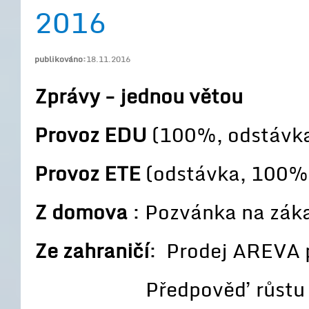
2016
publikováno:
18.11.2016
Zprávy - jednou větou
Provoz EDU
(100%, odstávk
Provoz ETE
(odstávka, 100%
Z domova
: Pozvánka na zák
Ze zahraničí
: Prodej AREVA 
Předpověď růstu 