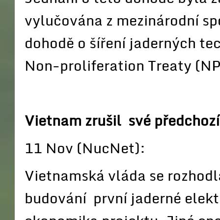
vylučována z mezinárodní sp
dohodě o šíření jaderných te
Non-proliferation Treaty (NP
Vietnam zrušil své předchoz
11 Nov (NucNet):
Vietnamská vláda se rozhodla
budování první jaderné elek