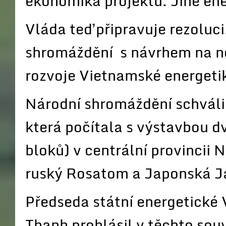
ekonomika projektu. Jiné ener
Vláda teď připravuje rezoluc
shromáždění s návrhem na n
rozvoje Vietnamské energeti
Národní shromáždění schváli
která počítala s výstavbou d
bloků) v centrální provincii
ruský Rosatom a Japonská 
Předseda státní energetické
Thanh prohlásil v těchto souv