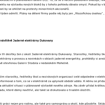
jektu na výstavbu nových bloků by z tohoto pohledu dávalo smysl. Pokud by v 
usel by se ohlížet na protesty minoritních akcionářů.
den odmítl. Plány na dělení firmy podle něj byly jen „filozofickou úvahou“, 
 návštěvě Jaderné elektrárny Dukovany
 tři desítky žen z okolí Jaderné elektrárny Dukovany. Starostky, ředitelky šk
ektrárny o provozu a novinkách v oblasti jaderné energetiky, prohlédly si areá
ově otevřenou Galerii Stodola v nedalekém Mohelně.
ším starostky, ředitelky škol a neziskových organizací celé odpoledne v elekt
formoval o tom, co se v elektrárně za uplynulé období událo. K němu se přidal
 a aktuální situaci v plánované výstavbě nového zdroje. Na závěr přidal krátko
adu, které dámy navštíví, ale také se diskutovalo o trvalém úložišti.
ši práci nejen pro rodinu, ale také pro samosprávu a okolí, kde působíte. S