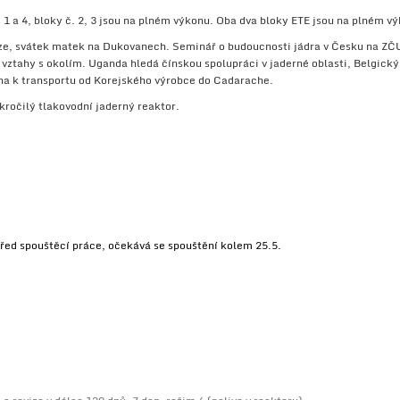
1 a 4, bloky č. 2, 3 jsou na plném výkonu.
Oba dva bloky ETE jsou na plném vý
ize, svátek matek na Dukovanech. Seminář o budoucnosti jádra v Česku na ZČ
 vztahy s okolím.
Uganda hledá čínskou spolupráci v jaderné oblasti, Belgický 
na k transportu od Korejského výrobce do Cadarache.
ročilý tlakovodní jaderný reaktor.
před spouštěcí práce, očekává se spouštění kolem 25.5.