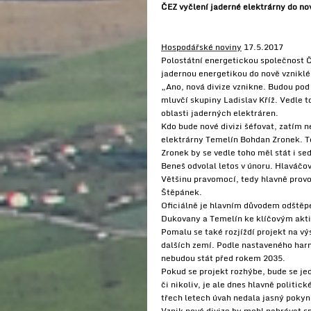
ČEZ vyčlení jaderné elektrárny do no
Hospodářské noviny
17.5.2017
Polostátní energetickou společnost Č
jadernou energetikou do nově vzniklé 
„Ano, nová divize vznikne. Budou pod
mluvčí skupiny Ladislav Kříž. Vedle 
oblasti jaderných elektráren.
Kdo bude nové divizi šéfovat, zatím 
elektrárny Temelín Bohdan Zronek. Te
Zronek by se vedle toho měl stát i s
Beneš odvolal letos v únoru. Hlaváčov
Většinu pravomocí, tedy hlavně provoz
Štěpánek.
Oficiálně je hlavním důvodem odštěpe
Dukovany a Temelín ke klíčovým aktiv
Pomalu se také rozjíždí projekt na vý
dalších zemí. Podle nastaveného harm
nebudou stát před rokem 2035.
Pokud se projekt rozhýbe, bude se jed
či nikoliv, je ale dnes hlavně politic
třech letech úvah nedala jasný pokyn,
Vznik nové divize by mohl nahrávat s