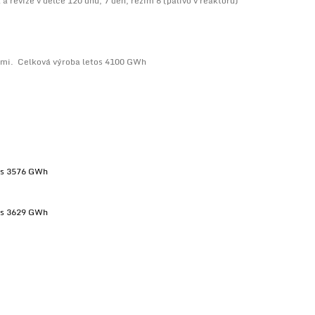
a revize v délce 120 dnů, 7 den, režim 6 (palivo v reaktoru)
ami. Celková výroba letos 4100 GWh
tos 3576 GWh
tos 3629 GWh