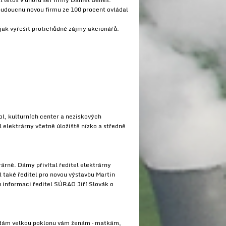
budoucnu novou firmu ze 100 procent ovládal
jak vyřešit protichůdné zájmy akcionářů.
ol, kulturních center a neziskových
l elektrárny včetně úložiště nízko a středně
rárně. Dámy přivítal ředitel elektrárny
 také ředitel pro novou výstavbu Martin
u informaci ředitel SÚRAO Jiří Slovák o
kládám velkou poklonu vám ženám – matkám,