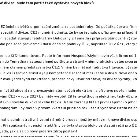
vé divize, bude tam patřit také výstavba nových bloků
EZ čeká největší organizační změna za poslední roky. Od počátku června firma
speciální divize. ČEZ nicméně odmítá, že by se jednalo o přípravy na případné
 ni spadat stávající elektrárny Dukovany a Temelín i příprava plánované výst
toho pod sebe převezme i další dceřiné podniky ČEZ, například ÚJV Řež, kter
nechce Kříž komentovat. Podle informací Hospodářských novin však firmu od 1
n do Temelína nastoupil hned po škole a strávil v něm prakticky celou svou pr
edmým členem představenstva ČEZ. V něm by měl nahradit Iva Hlaváče, bývaléh
u divizi zároveň zrušil a její kompetence rozdělil mezi sebe a divizi Nová ener
 dvou jaderných elektráren, přebere nový útvar od stávající divize výroby, kt
ní větší akcent na provozování atomových elektráren a přípravu nových jader
ům ČEZ – v roce 2017 by měly vyrobit 28 terawatthodin elektřiny, tedy 45 pr
stavbu nového dukovanského bloku. Již se začínají hlásit první zájemci o jeho v
onogramu by mělo v prvním kvartálu příštího roku začít výběrové řízení na d
nat o administrativně velmi náročný proces, jenž by měl vznik nové divize osp
ké. Při současných cenách elektřiny by byla stavba bloku ve vlastní režii pro ČE
 zda, jak a za co nový jaderný zdroj postavit.
pekulacím o plánovaném dělení ČEZ. To, že se o něčem podobném uvažuje, řekl