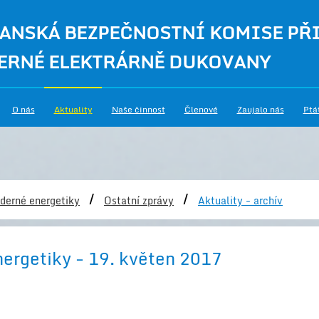
ANSKÁ BEZPEČNOSTNÍ KOMISE PŘ
ERNÉ ELEKTRÁRNĚ DUKOVANY
O nás
Aktuality
Naše činnost
Členové
Zaujalo nás
Ptá
/
/
derné energetiky
Ostatní zprávy
Aktuality - archív
nergetiky - 19. květen 2017