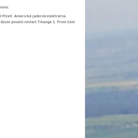
konu.
U Plzeň.
Americká jaderná elektrárna
dozor povolil restart Tihange 1.
První část