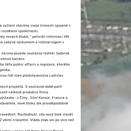
 vyčlení všechny svoje činnosti spojené s
 rozdělení společnosti.
avby nových bloků,“ potvrdil informaci HN
ý se zabývá výzkumem a inženýringem v
. června povede současný ředitel Jaderné
ofesní kariéru.
o šéfa public affairs a regulace, kterého
getika.
erou řídí člen představenstva Ladislav
ných projektů. V současné době patří
ocent celkové produkce firmy.
ýstavbu – z Číny, Jižní Koreje, Francie a
odavatele, nové bloky ale pravděpodobně
ravedlnit. Rozhodnutí, zda nový blok stavět
Z velmi riskantní. Vláda však ani po více než
 letos v únoru šéf firmy Daniel Beneš.