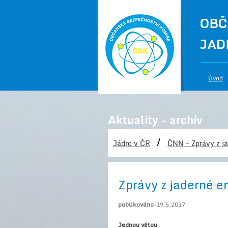
OBČ
JAD
Úvod
Aktuality - archív
/
Jádro v ČR
ČNN - Zprávy z ja
Zprávy z jaderné e
publikováno:
19.5.2017
Jednou větou