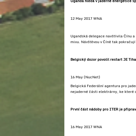
Uganda hledá v jaderné energetice sp
12 May 2017 WNA
Ugandská delegace navštívila Čínu a 
mixu. Návštěvou v Číně tak pokračují
Belgický dozor povolil restart JE Tih
16 May (NucNet)
Belgická Federální agentura pro jader
nejaderné části elektrárny, ke které
První část nádoby pro ITER je připra
16 May 2017 WNA