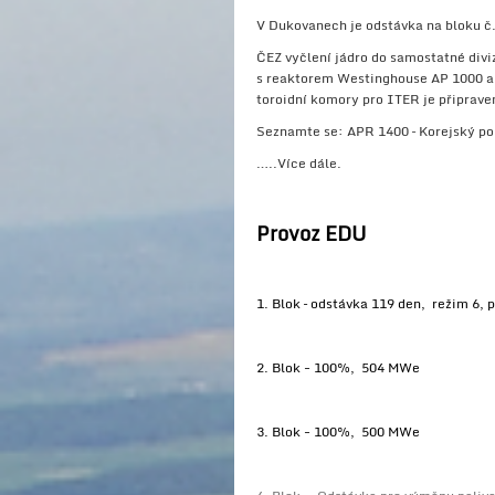
V Dukovanech je odstávka na bloku č. 
ČEZ vyčlení jádro do samostatné div
s reaktorem Westinghouse AP 1000 a
toroidní komory pro ITER je připrave
Seznamte se: APR 1400 – Korejský pok
…..Více dále.
Provoz EDU
1. Blok – odstávka 119 den, režim 6, 
2. Blok - 100%, 504 MWe
3. Blok - 100%, 500 MWe