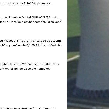
ředitel elektrárny Miloš Štěpanovský.
provedl osobně ředitel SÚRAO Jiří Slovák.
oubor z Březníka a chybět nemohly krojované
od každodenního shonu a starostí se dozvím
 občany i mě osobně,“ říká jedna z účastnic
 době 103 ze 1 229 všech pracovníků. Ženy
rantky, jeřábnice až po ekonomické,
sti jaderné energetiky v ČR- Semináře se