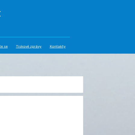
I
te se
Tiskové zprávy
Kontakty