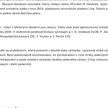
“. Nosným tématem semináře, který zahájil rektor ZČU doc M. Holeček, byla 
eré schválila vláda v roce 2015, představili ministerští úředníci Ing. Šantín
m plnění úkolů Akčního plánu.
í, i když v některých úkolech jsou skluzy. Stále však platí optimistický scén
oku 2035. V závěrečné panelové diskusi vystoupili p.t. D. Drábová SUJB, P. Z
Hospodářská komora ČR, J. Stuller a J. Perlík ŠJS.
hodli na problémech, které pramení z dlouhé doby výstavby, současné nízké cen
orů. Bylo jednoznačně konstatováno, že východiskem z rizik ztráty jaderných
 přešlapování a jasně vyhlásit výstavbu nového jaderného zdroje. Cituji stan
pojili i další panelisté.