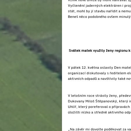
Vyčlenění jaderných elektráren i pro
stát, mohl by jí stavbu nařídit a nem
Beneš něco podobného ovšem minulý tý
Svátek matek využily ženy regionu k
V pátek 12. května oslavily Den matek
organizací diskutovaly s ředitelem el
aktivních odpadů a navštívily také n
V letošním roce strávily ženy, předev
Dukovany Miloš Štěpanovský, který in
Uhlíř, který poreferoval o přípravách
úložišti nízko a středně aktivního odp
„Na závěr mi dovolte poděkovat za va