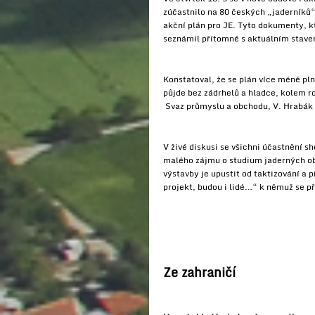
zúčastnilo na 80 českých „jaderníků
akční plán pro JE. Tyto dokumenty, kt
seznámil přítomné s aktuálním stave
Konstatoval, že se plán více méně pln
půjde bez zádrhelů a hladce, kolem r
Svaz průmyslu a obchodu, V. Hrabák 
V živé diskusi se všichni účastnění s
malého zájmu o studium jaderných ob
výstavby je upustit od taktizování a
projekt, budou i lidé…“ k němuž se při
Ze zahraničí