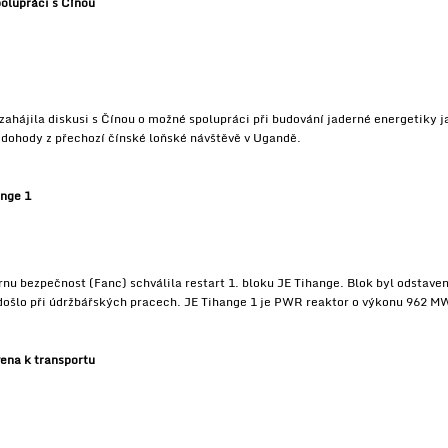
olupráci s Čínou
zahájila diskusi s Čínou o možné spolupráci při budování jaderné energetiky 
 dohody z přechozí čínské loňské návštěvě v Ugandě.
ange 1
nu bezpečnost (Fanc) schválila restart 1. bloku JE Tihange. Blok byl odstave
 došlo při údržbářských pracech. JE Tihange 1 je PWR reaktor o výkonu 962 MW
vena k transportu