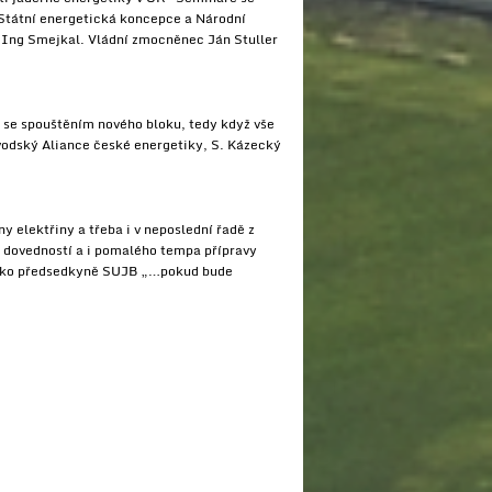
Státní energetická koncepce a Národní
 a Ing Smejkal. Vládní zmocněnec Ján Stuller
ář se spouštěním nového bloku, tedy když vše
ávodský Aliance české energetiky, S. Kázecký
y elektřiny a třeba i v neposlední řadě z
 dovedností a i pomalého tempa přípravy
ovisko předsedkyně SUJB „…pokud bude