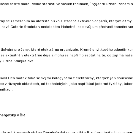
časně řešíte malé – velké starosti ve vašich rodinách,“ vyjádřil uznání ženám 
rny se zaměřením na úložiště nízko a středně aktivních odpadů, kterým dámy 
e nové Galerie Stodola v nedalekém Mohelně, kde svůj um předvedl taneční s
tkávání pro ženy, které elektrárna organizuje. Kromě chvilkového odpočinku 
 se aktuálně v elektrárně děje a mohu se napřímo zeptat na to, co zajímá naše
y Jiřina Smejkalová.
vil Den matek také se svými kolegyněmi z elektrárny, kterých je v současné
ce v různých oblastech, od technických, jako například jaderné fyzičky, labo
unikaci.
energetiky v ČR
kulty aplikovaných věd na Západočeské univerzitě v Plzní seminář o budoucno