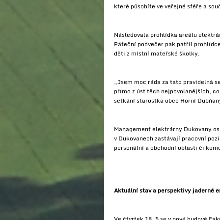
které působíte ve veřejné sféře a sou
Následovala prohlídka areálu elektrá
Páteční podvečer pak patřil prohlídc
děti z místní mateřské školky.
„Jsem moc ráda za tato pravidelná se
přímo z úst těch nejpovolanějších, co
setkání starostka obce Horní Dubňan
Management elektrárny Dukovany osla
v Dukovanech zastávají pracovní pozi
personální a obchodní oblasti či kom
Aktuální stav a perspektivy jaderné 
Ve čtvrtek 18. 5 se v nové budově Fa