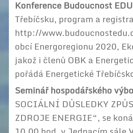
Konference Budoucnost ED
Třebíčsku, program a registr
http://www.budoucnostedu.cz
obcí Energoregionu 2020, E
jakož i členů OBK a Energeti
pořádá Energetické Třebíčsk
Seminá
ř
hospodá
ř
ského výbo
SOCIÁLNÍ DŮSLEDKY ZPŮ
ZDROJE ENERGIE“, se koná v
10.00 hod. v Jednacím sále 