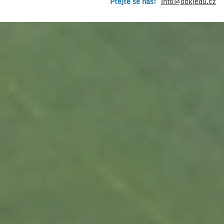
Ptejte se nás:
info@obkjedu.cz