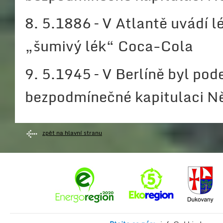
8. 5.1886 – V Atlantě uvádí 
„šumivý lék“ Coca-Cola
9. 5.1945 – V Berlíně byl po
bezpodmínečné kapitulaci 
zpět na hlavní stranu