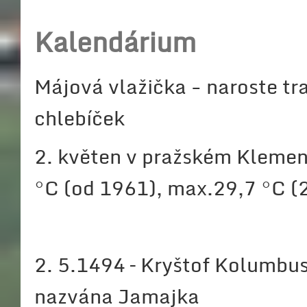
Kalendárium
Májová vlažička - naroste tr
chlebíček
2. květen v pražském Klemen
°C (od 1961), max.29,7 °C (
2. 5.1494 – Kryštof Kolumbus 
nazvána Jamajka