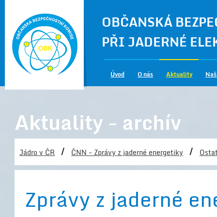
OBČANSKÁ BEZPE
PŘI JADERNÉ EL
Úvod
O nás
Aktuality
Naš
Aktuality - archív
/
/
Jádro v ČR
ČNN - Zprávy z jaderné energetiky
Ostat
Zprávy z jaderné en