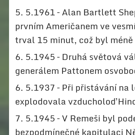
5. 5.1961 – Alan Bartlett Sh
prvním Američanem ve vesmír
trval 15 minut, což byl méně
6. 5.1945 – Druhá světová v
generálem Pattonem osvobod
6. 5.1937 – Při přistávání na
explodovala vzducholoď Hin
7. 5.1945 – V Remeši byl pod
bezpodmínečné kapitulaci 