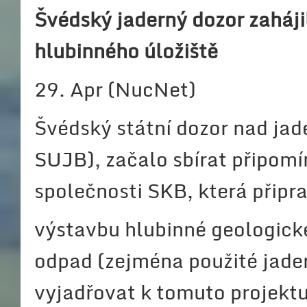
Švédský jaderný dozor zaháji
hlubinného úložišt
ě
29. Apr (NucNet)
Švédský státní dozor nad ja
SUJB), začalo sbírat připomí
společnosti SKB, která připr
výstavbu hlubinné geologické
odpad (zejména použité jader
vyjadřovat k tomuto projektu