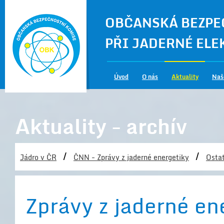
OBČANSKÁ BEZPE
PŘI JADERNÉ EL
Úvod
O nás
Aktuality
Naš
Aktuality - archív
/
/
Jádro v ČR
ČNN - Zprávy z jaderné energetiky
Ostat
Zprávy z jaderné en