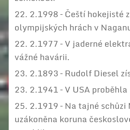
22. 2.1998 – Čeští hokejisté 
olympijských hrách v Nagan
22. 2.1977 – V jaderné elekt
vážné havárii.
23. 2.1893 – Rudolf Diesel zí
23. 2.1941 – V USA proběhla p
25. 2.1919 – Na tajné schůz
uzákoněna koruna českoslov