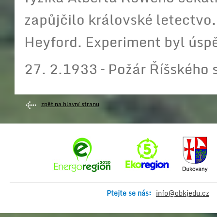
zapůjčilo královské letectvo
Heyford. Experiment byl úsp
27. 2.1933 – Požár Říšského
zpět na hlavní stranu
Ptejte se nás:
info@obkjedu.cz