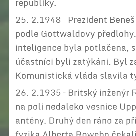
republiky.
25. 2.1948 – Prezident Beneš 
podle Gottwaldovy předlohy.
inteligence byla potlačena, s
účastníci byli zatýkáni. Byl 
Komunistická vláda slavila t
26. 2.1935 – Britský inžený
na poli nedaleko vesnice Uppe
antény. Druhý den ráno za př
fyzika Alberta Roweho čekali