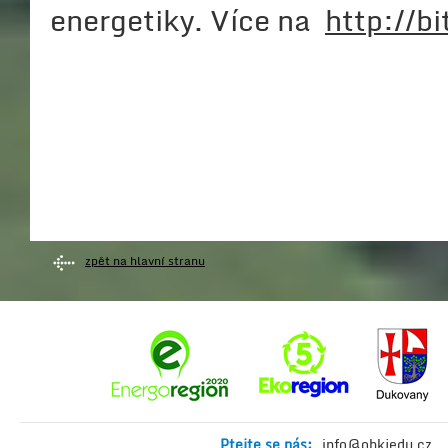
energetiky. Více na
http://b
zpět na hlavní stranu
Ptejte se nás:
info@obkjedu.cz