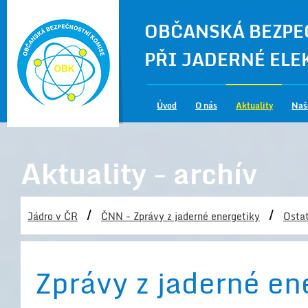
OBČANSKÁ BEZPE
PŘI JADERNÉ EL
Úvod
O nás
Aktuality
Naš
Aktuality - archív
/
/
Jádro v ČR
ČNN - Zprávy z jaderné energetiky
Ostat
Zprávy z jaderné en