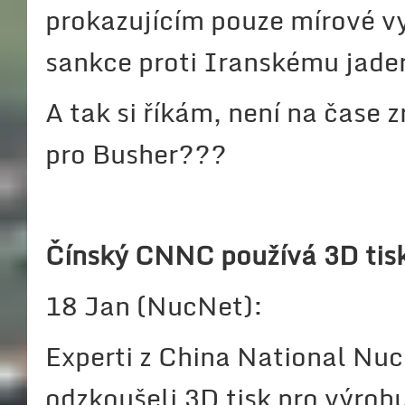
prokazujícím pouze mírové vy
sankce proti Iranskému jad
A tak si říkám, není na čase 
pro Busher???
Čínský CNNC používá 3D tisk
18 Jan (NucNet):
Experti z China National Nu
odzkoušeli 3D tisk pro výrob