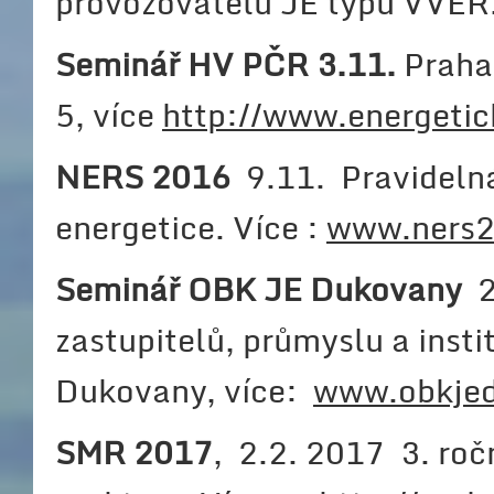
provozovatelů JE typu VVER
Seminář HV PČR 3.11.
Praha
5, více
http://www.energetic
NERS 2016
9.11. Pravideln
energetice. Více :
www.ners2
Seminář OBK JE Dukovany
29
zastupitelů, průmyslu a insti
Dukovany, více:
www.obkjed
SMR 2017
, 2.2. 2017 3. ro