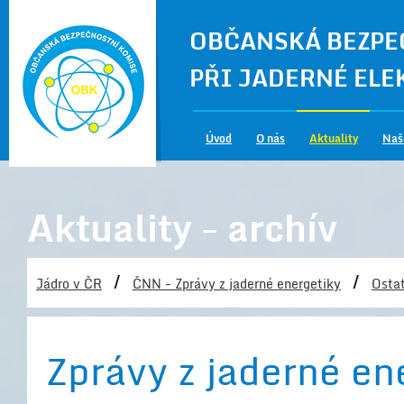
OBČANSKÁ BEZPE
PŘI JADERNÉ EL
Úvod
O nás
Aktuality
Naš
Aktuality - archív
/
/
Jádro v ČR
ČNN - Zprávy z jaderné energetiky
Ostat
Zprávy z jaderné en