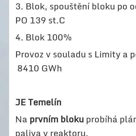
3. Blok, spouštění bloku po 
PO 139 st.C
4. Blok 100%
Provoz v souladu s Limity a
8410 GWh
JE Temelín
Na
prvním bloku
probíhá plá
paliva v reaktoru.