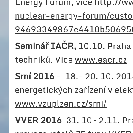
Energy Forum, více
http://w
nuclear-energy-forum/cust
94693349867e4410b506950
Seminář IAČR,
10.10. Praha 
techniků. Vice
www.eacr.cz
Srní 2016
- 18.- 20. 10. 201
energetických zařízení v ele
www.vzuplzen.cz/srni/
VVER 2016
31. 10 – 2.11. P