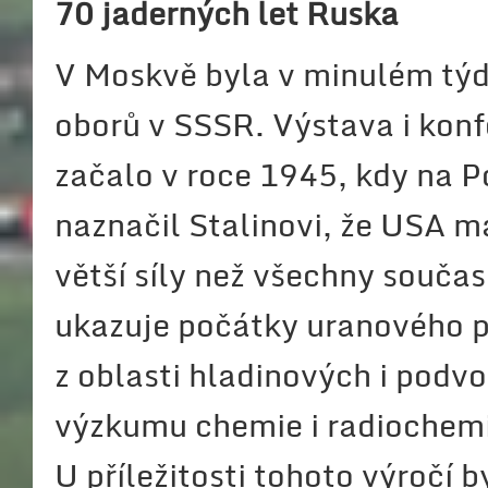
70 jaderných let Ruska
V Moskvě byla v minulém týd
oborů v SSSR. Výstava i kon
začalo v roce 1945, kdy na 
naznačil Stalinovi, že USA 
větší síly než všechny souča
ukazuje počátky uranového pr
z oblasti hladinových i podvo
výzkumu chemie i radiochemie
U příležitosti tohoto výročí