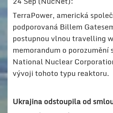
24 Sep (NucNet):
TerraPower, americká společ
podporovaná Billem Gatesem a
postupnou vlnou travelling 
memorandum o porozumění s 
National Nuclear Corporatio
vývoji tohoto typu reaktoru.
Ukrajina odstoupila od smlo