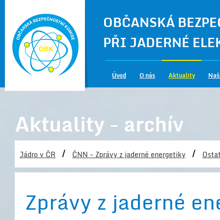
OBČANSKÁ BEZPE
PŘI JADERNÉ EL
Úvod
O nás
Aktuality
Naš
Aktuality - archív
/
/
Jádro v ČR
ČNN - Zprávy z jaderné energetiky
Ostat
Zprávy z jaderné en