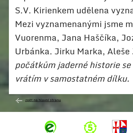
S.V. Kirienkem udělena vyzn
Mezi vyznamenanými jsme moh
Vuorenma, Jana Haščíka, Joz
Urbánka. Jirku Marka, Aleše 
počátkům jaderné historie se
vrátím v samostatném dílku.
zpět na hlavní stranu