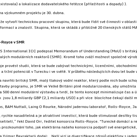
xistovala) a lokalizace dodavatelského řetězce (příležitosti a dopady) ).
 na výzkumném projektu je 30. dubna.
 vytvoří technickou pracovní skupinu, která bude řídit své činnosti v oblast
formací a znalostí. Skupina, která se skládá z přibližně 20 členských států 
ls-Royce v SMR
 International ICC podepsal Memorandum of Understanding (MoU) s britský
alých modulárních reaktorů (SMR). Kromě toho zváží možnost společné výrob
 provést studii, která se bude zabývat technickými, licenčními, obchodními
a tržní potenciál v Turecku i ve světě. V průběhu následujících dvou let bude
a navrhli britský SMR, malý tlakový vodní reaktor, který podle nich bude scho
avby programu, je SMR ve Velké Británii plně modularizována, aby umožnila 
a 500 denní modulární výstavbu a tvrdí, že tento koncept minimalizuje čas a ú
k jsou 1,8 miliardy GBP (2,1 miliardy USD) a při více blocíchse čekají další 
s, BAM Nuttall, Laing O Rourke, Národní jadernou laboratoř, Rolls-Royce, J
rychle nasaditelná a je atraktivní investicí, která bude stimulovat desítky ti
desetiletí,“ řekl David Orr, ředitel konsorcia Rolls-Royce. "Turecké domácí a 
na prozkoumání toho, jak elektrárna našeho konsorcia podpoří své energetick
ılmaz Bayraktarli dodal: „Naší vizí je diverzifikace zdrojů elektřiny s jader