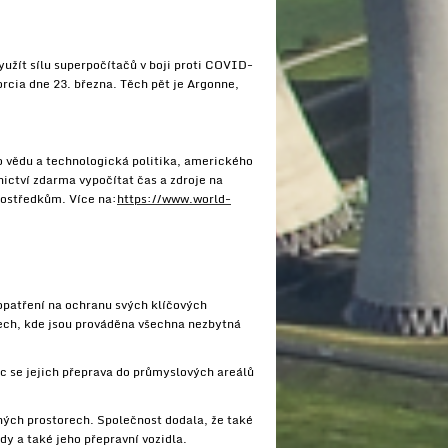
yužít sílu superpočítačů v boji proti COVID-
rcia dne 23. března. Těch pět je Argonne,
o vědu a technologická politika, amerického
ictví zdarma vypočítat čas a zdroje na
ostředkům. Více na:
https://www.world-
patření na ochranu svých klíčových
ch, kde jsou prováděna všechna nezbytná
íc se jejich přeprava do průmyslových areálů
tných prostorech. Společnost dodala, že také
dy a také jeho přepravní vozidla.