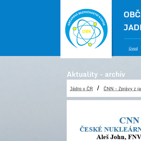
OBČ
JAD
Úvod
Aktuality - archív
/
Jádro v ČR
ČNN - Zprávy z ja