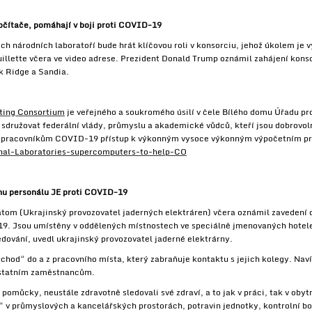
očítače, pomáhají v boji proti COVID-19
 národních laboratoří bude hrát klíčovou roli v konsorciu, jehož úkolem je v
uillette včera ve video adrese. Prezident Donald Trump oznámil zahájení konso
k Ridge a Sandia.
ing Consortium
je veřejného a soukromého úsilí v čele Bílého domu Úřadu pr
sdružovat federální vlády, průmyslu a akademické vůdců, kteří jsou dobrovoln
 pracovníkům COVID-19 přístup k výkonným vysoce výkonným výpočetním pr
onal-Laboratories-supercomputers-to-help-CO
anu personálu JE proti COVID-19
om (Ukrajinský provozovatel jaderných elektráren) včera oznámil zavedení o
9. Jsou umístěny v oddělených místnostech ve speciálně jmenovaných hotele
edování, uvedl ukrajinský provozovatel jaderné elektrárny.
ůchod“ do a z pracovního místa, který zabraňuje kontaktu s jejich kolegy. Nav
 ostatním zaměstnancům.
pomůcky, neustále zdravotně sledovali své zdraví, a to jak v práci, tak v oby
“ v průmyslových a kancelářských prostorách, potravin jednotky, kontrolní bo