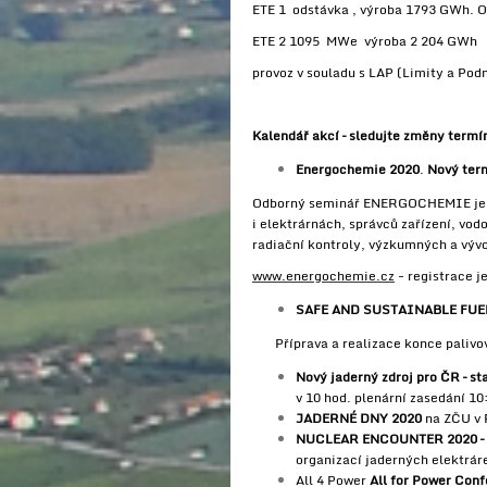
ETE 1 odstávka , výroba 1793 GWh. O
ETE 2 1095 MWe výroba 2 204 GWh
provoz v souladu s LAP (Limity a Pod
Kalendář akcí – sledujte změny termí
Energochemie 2020
.
Nový term
Odborný seminář ENERGOCHEMIE je ur
i elektrárnách, správců zařízení, v
radiační kontroly, výzkumných a vývo
www.energochemie.cz
- registrace j
SAFE AND SUSTAINABLE FUE
Příprava a realizace konce palivo
Nový jaderný zdroj pro ČR – sta
v 10 hod. plenární zasedání 10
JADERNÉ DNY 2020
na ZČU v P
NUCLEAR ENCOUNTER 2020 –
organizací jaderných elektrár
All 4 Power
All for Power Con