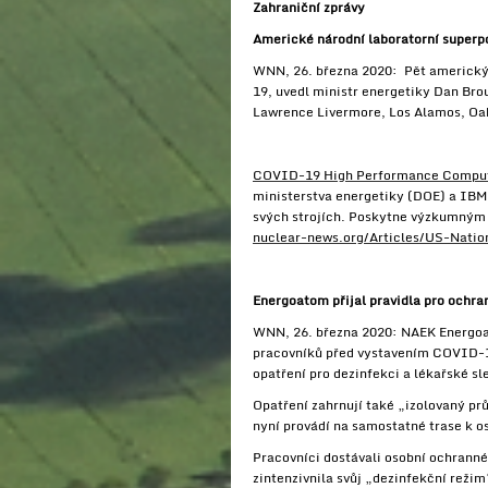
Zahraniční zprávy
Americké národní laboratorní superp
WNN, 26. března 2020: Pět amerických
19, uvedl ministr energetiky Dan Bro
Lawrence Livermore, Los Alamos, Oa
COVID-19 High Performance Comput
ministerstva energetiky (DOE) a IBM 
svých strojích. Poskytne výzkumným
nuclear-news.org/Articles/US-Nati
Energoatom přijal pravidla pro ochr
WNN, 26. března 2020: NAEK Energoat
pracovníků před vystavením COVID-1
opatření pro dezinfekci a lékařské sl
Opatření zahrnují také „izolovaný pr
nyní provádí na samostatné trase k
Pracovníci dostávali osobní ochranné 
zintenzivnila svůj „dezinfekční režim