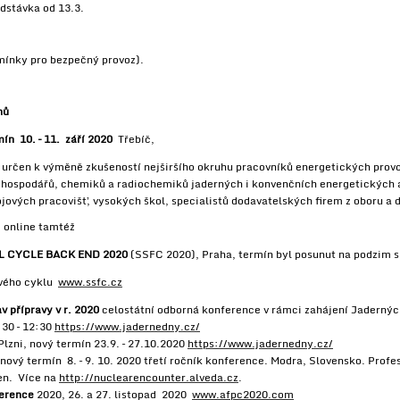
dstávka od 13.3.
mínky pro bezpečný provoz).
nů
ín 10. – 11. září 2020
Třebíč,
čen k výměně zkušeností nejširšího okruhu pracovníků energetických provo
odohospodářů, chemiků a radiochemiků jaderných i konvenčních energetických 
jových pracovišť, vysokých škol, specialistů dodavatelských firem z oboru a 
e online tamtéž
L CYCLE BACK END 2020
(SSFC 2020), Praha, termín byl posunut na podzim s
vého cyklu
www.ssfc.cz
v přípravy v r. 2020
celostátní odborná konference v rámci zahájení Jaderných
:30 – 12:30
https://www.jadernedny.cz/
lzni, nový termín 23.9. – 27.10.2020
https://www.jadernedny.cz/
nový termín 8. – 9. 10. 2020 třetí ročník konference. Modra, Slovensko. Profe
en. Více na
http://nuclearencounter.alveda.cz
.
ference
2020, 26. a 27. listopad 2020
www.afpc2020.com