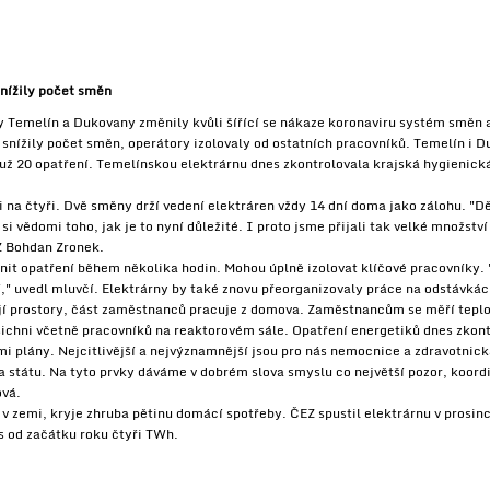
snížily počet směn
 Temelín a Dukovany změnily kvůli šířící se nákaze koronaviru systém směn a j
 snížily počet směn, operátory izolovaly od ostatních pracovníků. Temelín i D
 už 20 opatření. Temelínskou elektrárnu dnes zkontrolovala krajská hygienick
ti na čtyři. Dvě směny drží vedení elektráren vždy 14 dní doma jako zálohu.
i vědomi toho, jak je to nyní důležité. I proto jsme přijali tak velké množství 
Z Bohdan Zronek.
it opatření během několika hodin. Mohou úplně izolovat klíčové pracovníky. "T
í," uvedl mluvčí. Elektrárny by také znovu přeorganizovaly práce na odstávkác
jí prostory, část zaměstnanců pracuje z domova. Zaměstnancům se měří teplota
ichni včetně pracovníků na reaktorovém sále. Opatření energetiků dnes zkontr
 plány. Nejcitlivější a nejvýznamnější jsou pro nás nemocnice a zdravotnická 
ra státu. Na tyto prvky dáváme v dobrém slova smyslu co největší pozor, koord
ová.
 v zemi, kryje zhruba pětinu domácí spotřeby. ČEZ spustil elektrárnu v prosinc
s od začátku roku čtyři TWh.