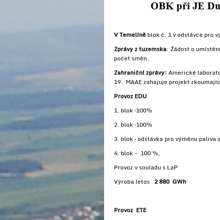
V Temelíně
blok č. 1 v odstávce pro v
Zprávy z tuzemska
: Žádost o umístěn
počet směn.
Zahraniční zprávy:
Americké laborato
19. MAAE zahajuje projekt zkoumajíc
Provoz EDU
1. blok –100%
2. blok –100%
3. blok – odstávka pro výměnu paliva 
4. blok - 100 %,
Provoz v souladu s LaP
Výroba letos
2 880 GWh
Provoz ETE