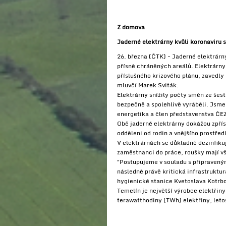
Z domova
Jaderné elektrárny kvůli koronaviru 
26. března (ČTK) - Jaderné elektrárny
přísně chráněných areálů. Elektrárny
příslušného krizového plánu, zavedly
mluvčí Marek Sviták.
Elektrárny snížily počty směn ze šes
bezpečně a spolehlivě vyráběli. Jsme s
energetika a člen představenstva ČE
Obě jaderné elektrárny dokážou zpřísn
odděleni od rodin a vnějšího prostřed
V elektrárnách se důkladně dezinfiku
zaměstnanci do práce, roušky mají vš
"Postupujeme v souladu s připravenými
následně právě kritická infrastruktu
hygienické stanice Kvetoslava Kotrb
Temelín je největší výrobce elektřiny
terawatthodiny (TWh) elektřiny, leto