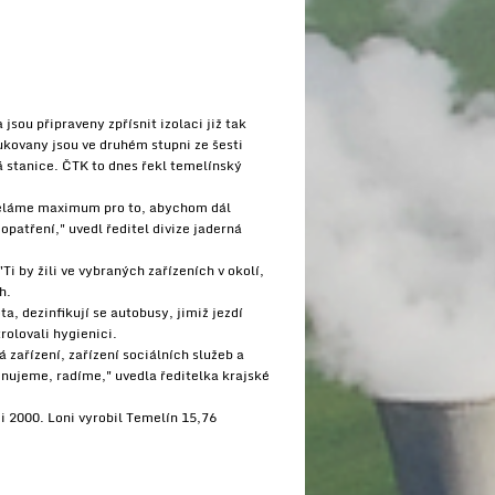
sou připraveny zpřísnit izolaci již tak
ukovany jsou ve druhém stupni ze šesti
á stanice. ČTK to dnes řekl temelínský
 "Děláme maximum pro to, abychom dál
opatření," uvedl ředitel divize jaderná
i by žili ve vybraných zařízeních v okolí,
h.
, dezinfikují se autobusy, jimiž jezdí
olovali hygienici.
zařízení, zařízení sociálních služeb a
inujeme, radíme," uvedla ředitelka krajské
i 2000. Loni vyrobil Temelín 15,76