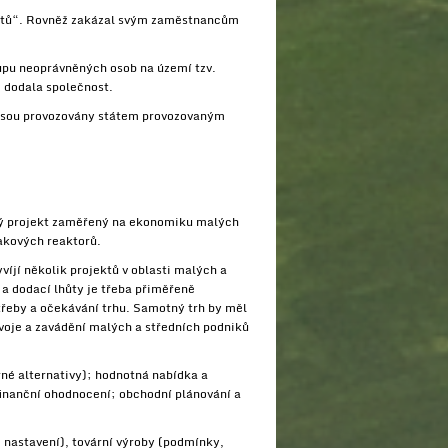
entů“. Rovněž zakázal svým zaměstnancům
upu neoprávněných osob na území tzv.
, dodala společnost.
y jsou provozovány státem provozovaným
ný projekt zaměřený na ekonomiku malých
akových reaktorů.
víjí několik projektů v oblasti malých a
 a dodací lhůty je třeba přiměřeně
třeby a očekávání trhu. Samotný trh by měl
voje a zavádění malých a středních podniků
né alternativy); hodnotná nabídka a
 finanční ohodnocení; obchodní plánování a
 nastavení), tovární výroby (podmínky,