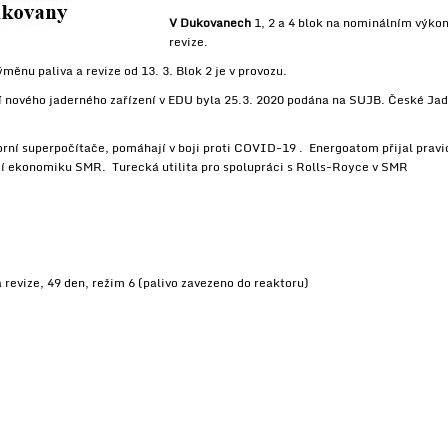
V Dukovanech
1, 2 a 4 blok na nominálním výkon
revize.
ýměnu paliva a revize od 13. 3. Blok 2 je v provozu.
í nového jaderného zařízení v EDU byla 25.3. 2020 podána na SUJB. České Jade
rní superpočítače, pomáhají v boji proti COVID-19 . Energoatom přijal pravi
í ekonomiku SMR. Turecká utilita pro spolupráci s Rolls-Royce v SMR
a revize, 49 den, režim 6 (palivo zavezeno do reaktoru)