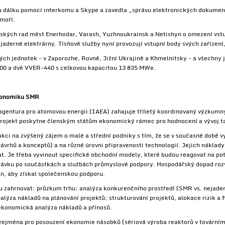
na dálku pomocí interkomu a Skype a zavedla „správu elektronických dokum
ámoří.
tských rad měst Enerhodar, Varash, Yuzhnoukrainsk a Netishyn o omezení vst
jaderné elektrárny. Tísňové služby nyní provozují vstupní body svých zařízení
ých jednotek - v Zaporozhe, Rovně, Jižní Ukrajině a Khmelnitsky - a všechn
0 a dvě VVER-440 s celkovou kapacitou 13 835 MWe.
ekonomiku SMR
agentura pro atomovou energii (IAEA) zahajuje tříletý koordinovaný výzkum
rojekt poskytne členským státům ekonomický rámec pro hodnocení a vývoj t
akci na zvýšený zájem o malé a střední podniky s tím, že se v současné době vy
návrhů a konceptů) a na různé úrovni připravenosti technologií. Jejich náklady
t. Je třeba vyvinout specifické obchodní modely, které budou reagovat na po
ptávku po součástkách a službách průmyslové podpory. Hospodářský dopad roz
án, aby získal společenskou podporu.
 zahrnovat: průzkum trhu; analýza konkurenčního prostředí (SMR vs. nejader
nalýza nákladů na plánování projektů; strukturování projektů, alokace rizik a
ekonomická analýza nákladů a přínosů.
zejména pro posouzení ekonomie násobků (sériová výroba reaktorů v továrním