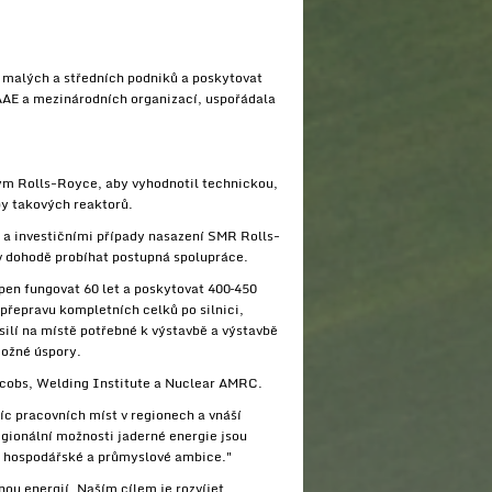
i malých a středních podniků a poskytovat
MAAE a mezinárodních organizací, uspořádala
m Rolls-Royce, aby vyhodnotil technickou,
y takových reaktorů.
 a investičními případy nasazení SMR Rolls-
 v dohodě probíhat postupná spolupráce.
pen fungovat 60 let a poskytovat 400–450
přepravu kompletních celků po silnici,
silí na místě potřebné k výstavbě a výstavbě
možné úspory.
acobs, Welding Institute a Nuclear AMRC.
síc pracovních míst v regionech a vnáší
regionální možnosti jaderné energie jsou
é, hospodářské a průmyslové ambice."
nou energií. Naším cílem je rozvíjet