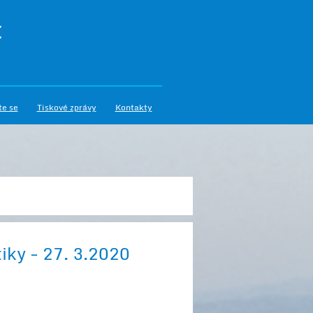
I
te se
Tiskové zprávy
Kontakty
iky - 27. 3.2020