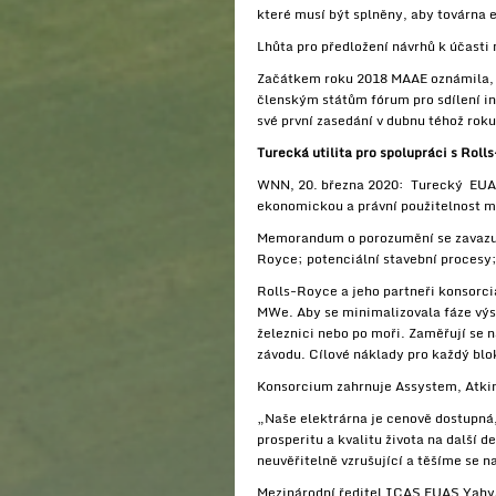
které musí být splněny, aby továrna e
Lhůta pro předložení návrhů k účasti
Začátkem roku 2018 MAAE oznámila, že
členským státům fórum pro sdílení in
své první zasedání v dubnu téhož roku
Turecká utilita pro spolupráci s Rol
WNN, 20. března 2020: Turecký EUAS
ekonomickou a právní použitelnost m
Memorandum o porozumění se zavazuje
Royce; potenciální stavební procesy; 
Rolls-Royce a jeho partneři konsorci
MWe. Aby se minimalizovala fáze výst
železnici nebo po moři. Zaměřují se n
závodu. Cílové náklady pro každý blo
Konsorcium zahrnuje Assystem, Atkin
„Naše elektrárna je cenově dostupná, 
prosperitu a kvalitu života na další 
neuvěřitelně vzrušující a těšíme se 
Mezinárodní ředitel ICAS EUAS Yahya Y