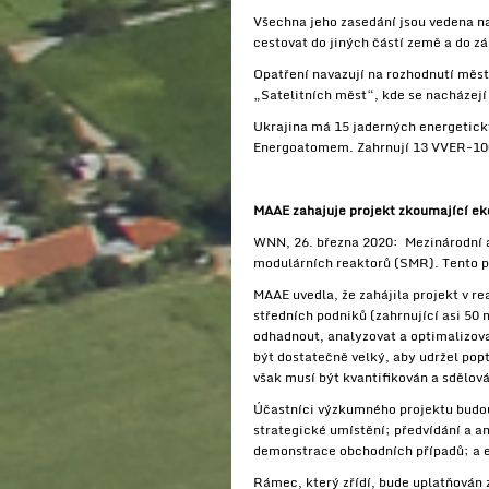
Všechna jeho zasedání jsou vedena 
cestovat do jiných částí země a do z
Opatření navazují na rozhodnutí měs
„Satelitních měst“, kde se nacházejí 
Ukrajina má 15 jaderných energetick
Energoatomem. Zahrnují 13 VVER-100
MAAE zahajuje projekt zkoumající 
WNN, 26. března 2020: Mezinárodní 
modulárních reaktorů (SMR). Tento p
MAAE uvedla, že zahájila projekt v re
středních podniků (zahrnující asi 50 
odhadnout, analyzovat a optimalizova
být dostatečně velký, aby udržel po
však musí být kvantifikován a sdělov
Účastníci výzkumného projektu budou
strategické umístění; předvídání a a
demonstrace obchodních případů; a 
Rámec, který zřídí, bude uplatňován 