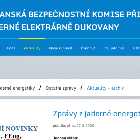
ANSKÁ BEZPEČNOSTNÍ KOMISE PŘ
ERNÉ ELEKTRÁRNĚ DUKOVANY
O nás
Aktuality
Naše činnost
Členové
Zaujalo nás
Ptá
/
/
derné energetiky
Ostatní zprávy
Aktuality - archív
Zprávy z jaderné energet
publikováno:
27.3.2020
Jednou větou: