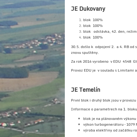
JE Dukovany
blok 100%
blok 100%
blok odstávka, 42. den, režim 
blok 100%
30.5. došlo k odpojení 2. a 4. RB od 
znovu spuštěny.
Za rok 2016 vyrobeno v EDU 4548 
Provoz EDU je v souladu s Limitami 
JE Temelín
První blok i druhý blok jsou v provo
Informace o parametrech na 1. bloku 
blok je na plánovaném výkonu
výkon turbogenerátoru – 1079
výroba elektřiny od začátku r