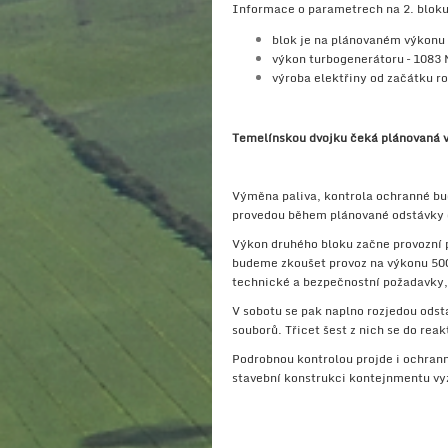
Informace o parametrech na 2. bloku 
blok je na plánovaném výkonu
výkon turbogenerátoru – 1083
výroba elektřiny od začátku r
Temelínskou dvojku čeká plánovaná 
Výměna paliva, kontrola ochranné bud
provedou během plánované odstávky dr
Výkon druhého bloku začne provozní p
budeme zkoušet provoz na výkonu 500
technické a bezpečnostní požadavky,
V sobotu se pak naplno rozjedou odstá
souborů. Třicet šest z nich se do re
Podrobnou kontrolou projde i ochrann
stavební konstrukci kontejnmentu vyzt