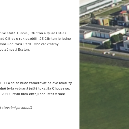
 ve státě Ilinois, Clinton a Quad Cities.
d Cities o rok později. JE Clinton je jedno
vozu od roku 1973. Obě elektrárny
společnosti Exelon.
E. EIA se se bude zaměřovat na dvě lokality
odně byla vybraná ještě lokalita Choczewo,
2030. První blok chtějí spouštět v roce
i stavební povolení
J