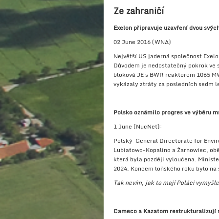
Ze zahraničí
Exelon připravuje uzavření dvou svýc
02 June 2016 (WNA)
Největší US jaderná společnost Exelon
Důvodem je nedostatečný pokrok ve stá
bloková JE s BWR reaktorem 1065 MW
vykázaly ztráty za posledních sedm le
Polsko oznámilo progres ve výběru m
1 June (NucNet):
Polský General Directorate for Envir
Lubiatowo-Kopalino a Żarnowiec, obě 
která byla později vyloučena. Minist
2024. Koncem loňského roku bylo na s
Tak nevím, jak to mají Poláci vymyšle
Cameco a Kazatom restrukturalizují 