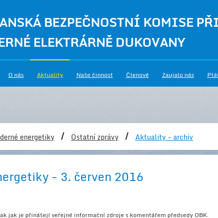
ANSKÁ BEZPEČNOSTNÍ KOMISE PŘ
ERNÉ ELEKTRÁRNĚ DUKOVANY
O nás
Aktuality
Naše činnost
Členové
Zaujalo nás
Ptá
/
/
derné energetiky
Ostatní zprávy
Aktuality - archív
nergetiky - 3. červen 2016
 tak jak je přinášejí veřejné informační zdroje s komentářem předsedy OBK.