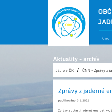
OBČ
JAD
Úvod
Aktuality - archív
/
Jádro v ČR
ČNN - Zprávy z ja
Zprávy z jaderné e
publikováno:
3.6.2016
Zprávy z oblasti jaderné energetiky,