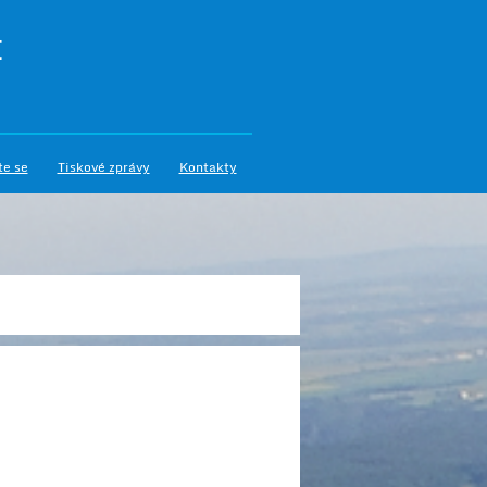
I
te se
Tiskové zprávy
Kontakty