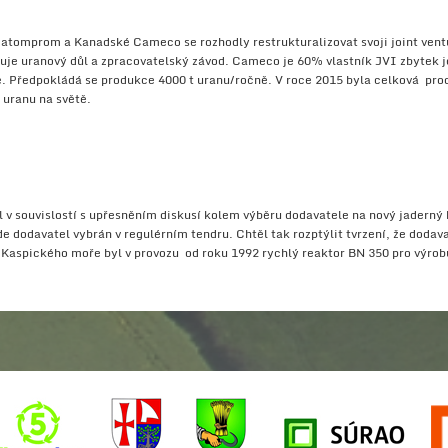
tomprom a Kanadské Cameco se rozhodly restrukturalizovat svoji joint ventu
uje uranový důl a zpracovatelský závod. Cameco je 60% vlastník JVI zbytek
e. Předpokládá se produkce 4000 t uranu/ročně. V roce 2015 byla celková pro
uranu na světě.
l v souvislostí s upřesněním diskusí kolem výběru dodavatele na nový jaderný 
de dodavatel vybrán v regulérním tendru. Chtěl tak rozptýlit tvrzení, že do
 Kaspického moře byl v provozu od roku 1992 rychlý reaktor BN 350 pro výro