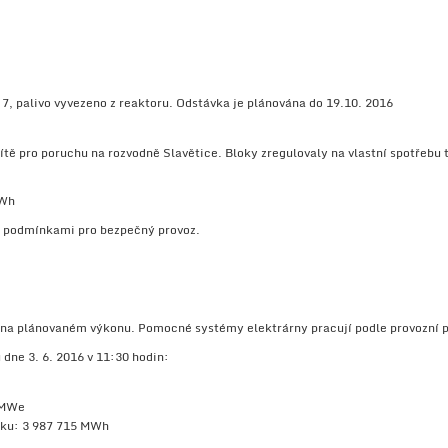
7, palivo vyvezeno z reaktoru. Odstávka je plánována do 19.10. 2016
sítě pro poruchu na rozvodně Slavětice. Bloky zregulovaly na vlastní spotřebu 
GWh
a podmínkami pro bezpečný provoz.
zu na plánovaném výkonu. Pomocné systémy elektrárny pracují podle provozní 
dne 3. 6. 2016 v 11:30 hodin:
 MWe
oku: 3 987 715 MWh