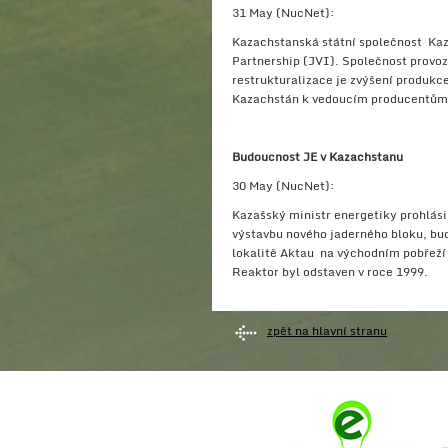
31 May (NucNet):
Kazachstanská státní společnost Kaza
Partnership (JVI).
Společnost provoz
restrukturalizace je zvýšení produkc
Kazachstán k vedoucím producentům 
Budoucnost JE v Kazachstanu
30 May (NucNet):
Kazašský ministr energetiky prohlási
výstavbu nového jaderného bloku, bu
lokalitě Aktau na východním pobřeží
Reaktor byl odstaven v roce 1999.
zpět na hlavní stranu