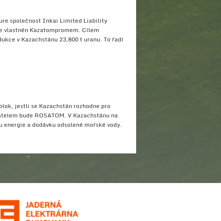
re společnost Inkai Limited Liability
 je vlastněn Kazatompromem. Cílem
dukce v Kazachstánu 23,800 t uranu. To řadí
blok, jestli se Kazachstán rozhodne pro
davatelem bude ROSATOM. V Kazachstánu na
bu energie a dodávku odsolené mořské vody.