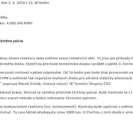
dne 3. 6. 2016 v 11:30 hodin:
 MWe
oku: 4 050 340 MWh
výměna paliva
ovy kolem reaktoru nebo ověření stavu chladicích věží. To jsou jen příklady h
uhého bloku. Elektřinu přestane temelínská dvojka vyrábět v pátek 3. června
ersonál snižovat v pátek odpoledne. Od 16 hodin pak bude blok provozován n
 MW a ověřovat tak regulační možnosti bloku pro udržení stability přenosov
“ popisuje Marek Sviták, tiskový mluvčí JE Temelín Skupiny ČEZ.
vkové práce. Klíčová je výměna přibližně čtvrtiny paliva. Kvůli kontrole se z
aktoru vracet nebude a budou nahrazeny čerstvým palivem.
á budova kolem reaktoru (tzv. kontejnment). Kontrola bude spočívat v ověření
užují. Ty jsou běžně předepjaty silou 1000 tun. U čtvrtiny z nich dojde k výmě