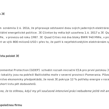
h JE
 oznámila 2.6. 2016, že připravuje odstavení dvou svých jaderných elektráren
tní energetické politice. JE Clinton by měla být uzavřena 1.6. 2017 a JE Qua
e, v provozu od roku 1987. JE Quad Cities má dva bloky BWR 940 MWe, v pro
t ve výši 800 milionů USD i přes to, že patří k nejefektivnějším elektrárnám 
ísta polské JE
onmental Protection (GDEP) schválil rozsah iniciační EIA pro první polskou J
lokality jsou na pobřeží Baltického moře v severní provincii Pomerania. Pův
erstvo ekonomiky předpokládá, že nová JE pokryje 12 % potřeby energie v roce 
hort listu pět dodavatelů.
no, že to stihnou, když my při současné intenzivní práci nebudeme ještě mít an
společnou firmu