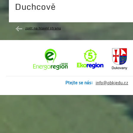
Duchcově
zpět na hlavní stranu
Ptejte se nás:
info@obkjedu.cz