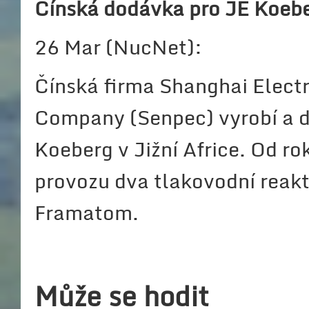
Čínská dodávka pro JE Koeb
26 Mar (NucNet):
Čínská firma Shanghai Elect
Company (Senpec) vyrobí a d
Koeberg v Jižní Africe. Od ro
provozu dva tlakovodní rea
Framatom.
Může se hodit