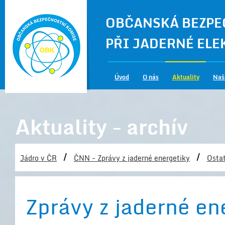
OBČANSKÁ BEZPE
PŘI JADERNÉ EL
Úvod
O nás
Aktuality
Naš
Aktuality - archív
/
/
Jádro v ČR
ČNN - Zprávy z jaderné energetiky
Ostat
Zprávy z jaderné en