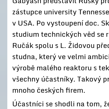
Gabyash představil Ruský pr
zástupce university Tenness
v USA. Po vystoupení doc. Sk
studium technických věd se r
Ručák spolu s L. Židovou před
studna, který ve velmi ambici
výrobě malého reaktoru s tek
všechny účastníky. Takový pr
mnoho českých firem.
Účastníci se shodli na tom, ž