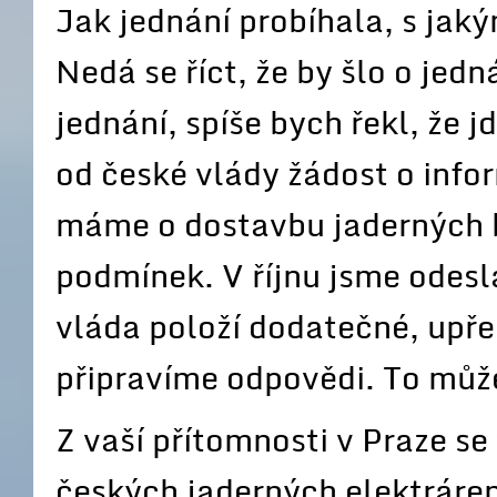
Jak jednání probíhala, s ja
Nedá se říct, že by šlo o jedn
jednání, spíše bych řekl, že j
od české vlády žádost o info
máme o dostavbu jaderných b
podmínek. V říjnu jsme odesl
vláda položí dodatečné, upřes
připravíme odpovědi. To může
Z vaší přítomnosti v Praze s
českých jaderných elektráren