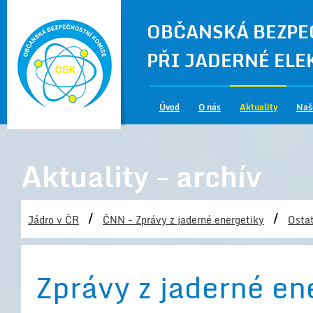
OBČANSKÁ BEZPE
PŘI JADERNÉ EL
Úvod
O nás
Aktuality
Naš
Aktuality - archív
/
/
Jádro v ČR
ČNN - Zprávy z jaderné energetiky
Ostat
Zprávy z jaderné en