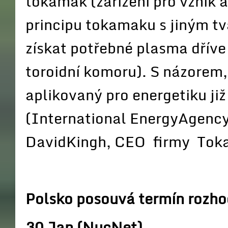
tokamak (zařízení pro vznik 
principu tokamaku s jiným t
získat potřebné plasma dříve
toroidní komoru). S názorem
aplikovaný pro energetiku ji
(International EnergyAgency 
DavidKingh, CEO firmy Tok
Polsko posouvá termín rozho
30 Jan (NucNet)