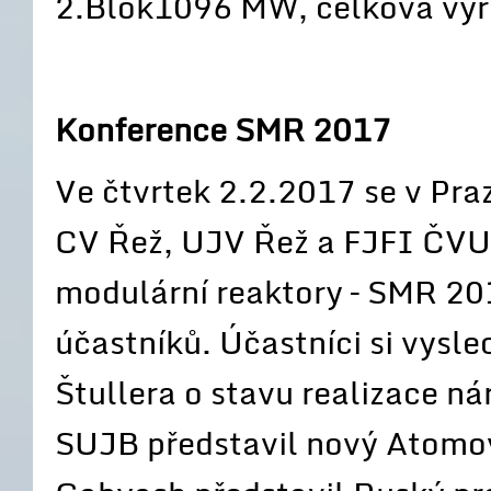
2.Blok1096 MW, celková vý
Konference SMR 2017
Ve čtvrtek 2.2.2017 se v Pra
CV Řež, UJV Řež a FJFI ČVUT
modulární reaktory – SMR 20
účastníků. Účastníci si vysl
Štullera o stavu realizace n
SUJB představil nový Atomo