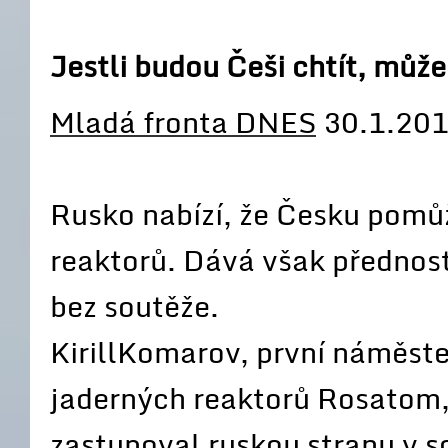
Jestli budou Češi chtít, můž
Mladá fronta DNES
30.1.20
Rusko nabízí, že Česku pomů
reaktorů. Dává však přednos
bez soutěže.
KirillKomarov, první náměste
jaderných reaktorů Rosatom, 
zastupoval ruskou stranu v s