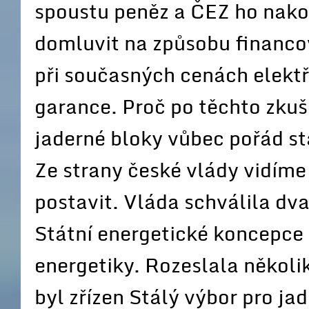
spoustu peněz a ČEZ ho nakon
domluvit na způsobu financov
při současných cenách elektř
garance. Proč po těchto zku
jaderné bloky vůbec pořád s
Ze strany české vlády vidíme
postavit. Vláda schválila dv
Státní energetické koncepce 
energetiky. Rozeslala někol
byl zřízen Stálý výbor pro j