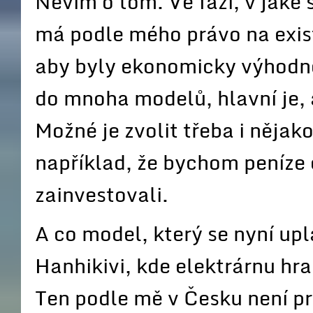
Nevím o tom. Ve fázi, v jaké 
má podle mého právo na existe
aby byly ekonomicky výhodné
do mnoha modelů, hlavní je, 
Možné je zvolit třeba i něja
například, že bychom peníze 
zainvestovali.
A co model, který se nyní upl
Hanhikivi, kde elektrárnu hr
Ten podle mě v Česku není p