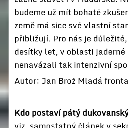
budeme už mít bohaté zkušeno
země má sice své vlastní sta
přibližují. Pro nás je důležit
desítky let, v oblasti jadern
nenavázali tak intenzivní spo
Autor: Jan Brož Mladá front
Kdo postaví pátý dukovanský
viz. samostatný článek v sekc