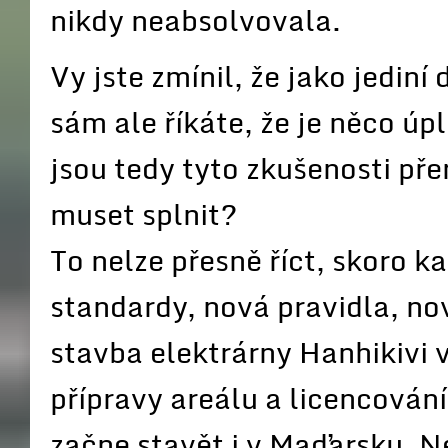
nikdy neabsolvovala.
Vy jste zmínil, že jako jedin
sám ale říkáte, že je něco úpl
jsou tedy tyto zkušenosti př
muset splnit?
To nelze přesně říct, skoro k
standardy, nová pravidla, no
stavba elektrárny Hanhikivi v
přípravy areálu a licencování.
začne stavět i v Maďarsku. N