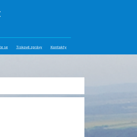
I
te se
Tiskové zprávy
Kontakty