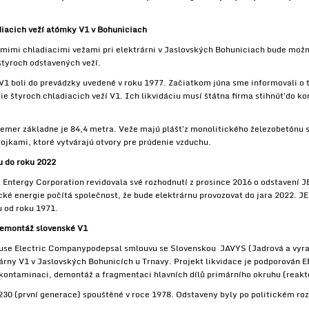
iacich veží atómky V1 v Bohuniciach
mimi chladiacimi vežami pri elektrárni v Jaslovských Bohuniciach bude možné
štyroch odstavených veží.
1 boli do prevádzky uvedené v roku 1977. Začiatkom júna sme informovali o 
e štyroch chladiacich veží V1. Ich likvidáciu musí štátna firma stihnúť do k
iemer základne je 84,4 metra. Veže majú plášť z monolitického železobetónu 
jkami, ktoré vytvárajú otvory pre prúdenie vzduchu.
u do roku 2022
ntergy Corporation revidovala své rozhodnutí z prosince 2016 o odstavení JE
ické energie počítá společnost, že bude elektrárnu provozovat do jara 2022. J
 od roku 1971.
emontáž slovenské V1
se Electric Companypodepsal smlouvu se Slovenskou JAVYS (Jadrová a vyra
árny V1 v Jaslovských Bohunicích u Trnavy. Projekt likvidace je podporován
kontaminaci, demontáž a fragmentaci hlavních dílů primárního okruhu (reakt
230 (první generace) spouštěné v roce 1978. Odstaveny byly po politickém roz