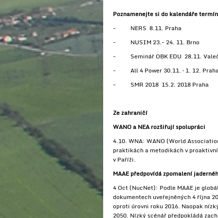
Poznamenejte si do kalendáře termín
- NERS 8.11. Praha
- NUSIM 23.- 24. 11. Brno
- Seminář OBK EDU 28.11. Vale
- All 4 Power 30.11. – 1. 12. Prah
- SMR 2018 15.2. 2018 Praha
Ze zahraničí
WANO a NEA rozšiřují spolupráci
4.10. WNA: WANO (World Association 
praktikách a metodikách v proaktivn
v Paříži.
MAAE předpovídá zpomalení jadernéh
4 Oct (NucNet): Podle MAAE je globál
dokumentech uveřejněných 4 října 20
oproti úrovni roku 2016. Naopak nízk
2050. Nízký scénář předpokládá zacho