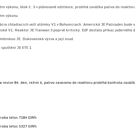
ém výkonu, blok č. 3 v plánované odstávce, probíhá zavážka paliva do reaktor
ném výkonu
ácia chladiacich veží atómky V1 v Bohuniciach. Americká JE Palisades bude 
ké V1. Reaktor JE Tianwan 3 poprvé kritický. EdF dostalo příkaz jaderného d
ménskou JE. Dukovanská výzva a její osud.
 spuštění JE ETE 1
a revize 84. den, režim 6, palivo zavezeno do reaktoru probíhá kontrola zaváž
ýroba letos 7184 GWh
ýroba letos 5327 GWh