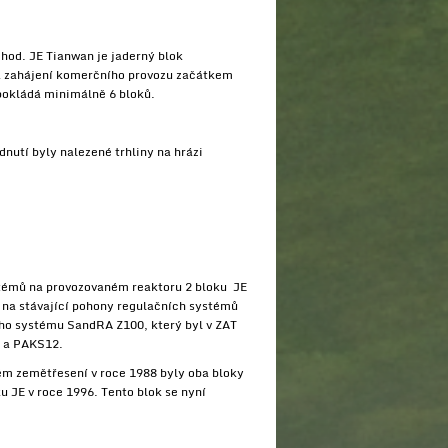
 hod. JE Tianwan je jaderný blok
á zahájení komerčního provozu začátkem
dpokládá minimálně 6 bloků.
nutí byly nalezené trhliny na hrázi
ystémů na provozovaném reaktoru 2 bloku JE
na stávající pohony regulačních systémů
ího systému SandRA Z100, který byl v ZAT
1 a PAKS12.
ém zemětřesení v roce 1988 byly oba bloky
 JE v roce 1996. Tento blok se nyní