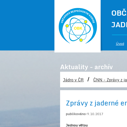
OBČ
JAD
Úvod
Aktuality - archív
/
Jádro v ČR
ČNN - Zprávy z ja
Zprávy z jaderné en
publikováno:
9.10.2017
Jednou větou