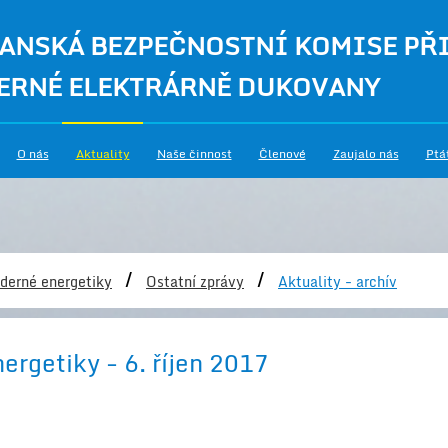
ANSKÁ BEZPEČNOSTNÍ KOMISE PŘ
ERNÉ ELEKTRÁRNĚ DUKOVANY
O nás
Aktuality
Naše činnost
Členové
Zaujalo nás
Ptá
/
/
derné energetiky
Ostatní zprávy
Aktuality - archív
ergetiky - 6. říjen 2017