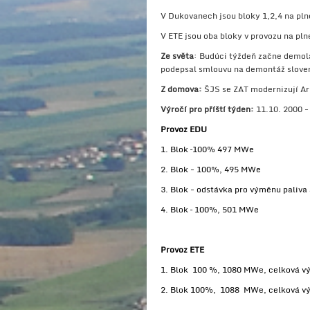
V Dukovanech jsou bloky 1,2,4 na pln
V ETE jsou oba bloky v provozu na pl
Ze světa
: Budúci týždeň začne demol
podepsal smlouvu na demontáž slovens
Z domova:
ŠJS se ZAT modernizují Ar
Výročí pro příští týden:
11.10. 2000 -
Provoz EDU
1. Blok –100% 497 MWe
2. Blok - 100%, 495 MWe
3. Blok - odstávka pro výměnu paliva 
4. Blok – 100%, 501 MWe
Provoz ETE
1. Blok 100 %, 1080 MWe, celková v
2. Blok 100%, 1088 MWe, celková v