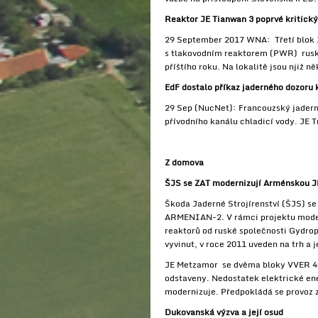
Reaktor JE Tianwan 3 poprvé kritický
29 September 2017 WNA: Třetí blok JE
s tlakovodním reaktorem (PWR) rusk
příštího roku. Na lokalitě jsou njiž
EdF dostalo příkaz jaderného dozoru k
29 Sep (NucNet): Francouzský jaderný 
přívodního kanálu chladicí vody. JE
Z domova
ŠJS se ZAT modernizují Arménskou J
Škoda Jaderné Strojírenství (ŠJS) se
ARMENIAN-2. V rámci projektu moder
reaktorů od ruské společnosti Gydro
vyvinut, v roce 2011 uveden na trh a
JE Metzamor se dvěma bloky VVER 440
odstaveny. Nedostatek elektrické ene
modernizuje. Předpokládá se provoz 
Dukovanská výzva a její osud