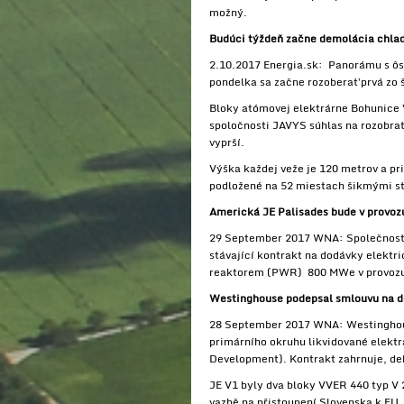
možný.
Budúci týždeň začne demolácia chlad
2.10.2017 Energia.sk: Panorámu s ôs
pondelka sa začne rozoberať prvá zo 
Bloky atómovej elektrárne Bohunice V
spoločnosti JAVYS súhlas na rozobrati
vyprší.
Výška každej veže je 120 metrov a pr
podložené na 52 miestach šikmými sto
Americká JE Palisades bude v provoz
29 September 2017 WNA: Společnost E
stávající kontrakt na dodávky elektr
reaktorem (PWR) 800 MWe v provozu
Westinghouse podepsal smlouvu na d
28 September 2017 WNA: Westinghou
primárního okruhu likvidované elektr
Development). Kontrakt zahrnuje, de
JE V1 byly dva bloky VVER 440 typ V 
vazbě na přistoupení Slovenska k EU.