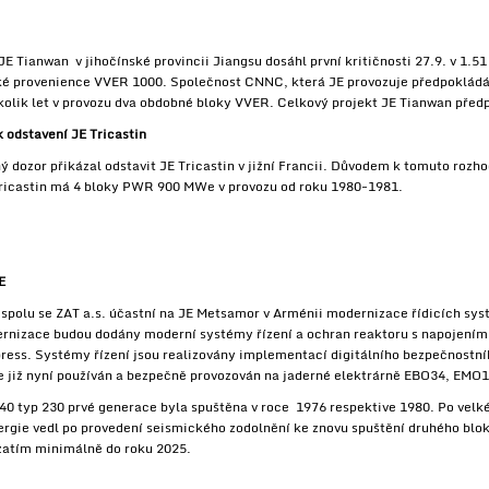
 Tianwan v jihočínské provincii Jiangsu dosáhl první kritičnosti 27.9. v 1.51
é provenience VVER 1000. Společnost CNNC, která JE provozuje předpoklád
 několik let v provozu dva obdobné bloky VVER. Celkový projekt JE Tianwan pře
 odstavení JE Tricastin
dozor přikázal odstavit JE Tricastin v jižní Francii. Důvodem k tomuto rozhod
 Tricastin má 4 bloky PWR 900 MWe v provozu od roku 1980-1981.
E
 spolu se ZAT a.s. účastní na JE Metsamor v Arménii modernizace řídicích s
nizace budou dodány moderní systémy řízení a ochran reaktoru s napojením 
press. Systémy řízení jsou realizovány implementací digitálního bezpečnostn
 je již nyní používán a bezpečně provozován na jaderné elektrárně EBO34, EMO
 typ 230 prvé generace byla spuštěna v roce 1976 respektive 1980. Po velk
rgie vedl po provedení seismického zodolnění ke znovu spuštění druhého bloku
zatím minimálně do roku 2025.