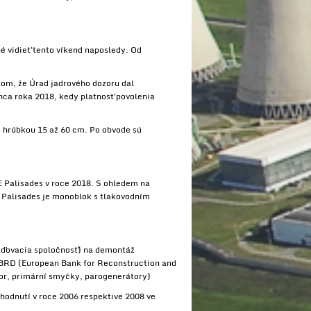
 vidieť tento víkend naposledy. Od
tom, že Úrad jadrového dozoru dal
onca roka 2018, kedy platnosť povolenia
s hrúbkou 15 až 60 cm. Po obvode sú
 Palisades v roce 2018. S ohledem na
E Palisades je monoblok s tlakovodním
ďovacia spoločnosť) na demontáž
 EBRD (European Bank for Reconstruction and
or, primární smyčky, parogenerátory)
hodnutí v roce 2006 respektive 2008 ve