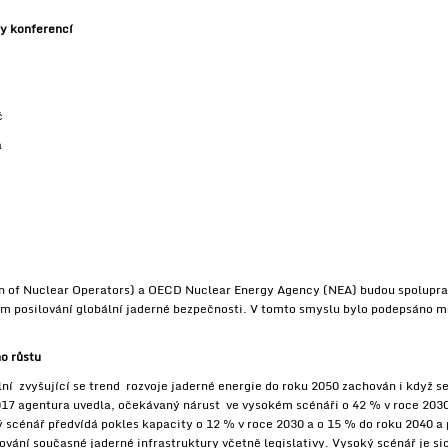
y konferencí
č
a
of Nuclear Operators) a OECD Nuclear Energy Agency (NEA) budou spolupraco
ím posilování globální jaderné bezpečnosti. V tomto smyslu bylo podepsáno
o růstu
ní zvyšující se trend rozvoje jaderné energie do roku 2050 zachován i když 
17 agentura uvedla, očekávaný nárust ve vysokém scénáři o 42 % v roce 2030,
ý scénář předvídá pokles kapacity o 12 % v roce 2030 a o 15 % do roku 2040 a
vání současné jaderné infrastruktury včetně legislativy. Vysoký scénář je si