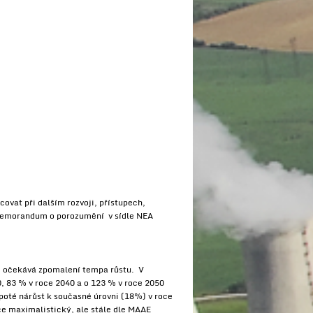
vat při dalším rozvoji, přístupech,
 memorandum o porozumění v sídle NEA
se očekává zpomalení tempa růstu. V
 83 % v roce 2040 a o 123 % v roce 2050
 poté nárůst k současné úrovni (18%) v roce
ce maximalistický, ale stále dle MAAE