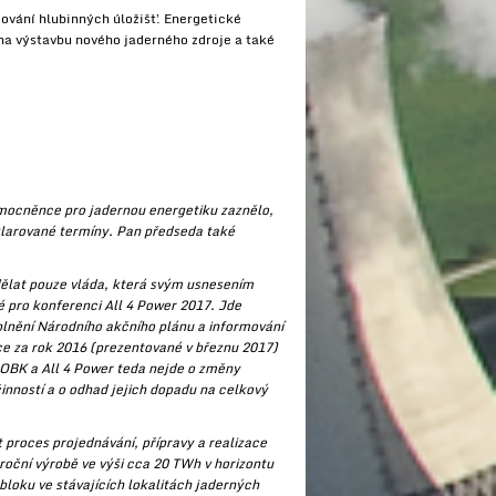
ování hlubinných úložišť. Energetické
na výstavbu nového jaderného zdroje a také
zmocněnce pro jadernou energetiku zaznělo,
klarované termíny. Pan předseda také
udělat pouze vláda, která svým usnesením
é pro konferenci All 4 Power 2017. Jde
plnění Národního akčního plánu a informování
ce za rok 2016 (prezentované v březnu 2017)
 OBK a All 4 Power teda nejde o změny
nností a o odhad jejich dopadu na celkový
 proces projednávání, přípravy a realizace
roční výrobě ve výši cca 20 TWh v horizontu
bloku ve stávajících lokalitách jaderných