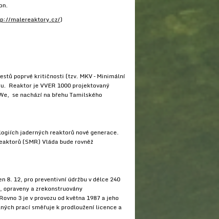
on.
tp://malereaktory.cz/
)
tů poprvé kritičnosti (tzv. MKV – Minimální
oru. Reaktor je VVER 1000 projektovaný
MWe, se nachází na břehu Tamilského
logiích jaderných reaktorů nové generace.
reaktorů (SMR) Vláda bude rovněž
 8. 12, pro preventivní údržbu v délce 240
y, opraveny a zrekonstruovány
ovno 3 je v provozu od května 1987 a jeho
ných prací směřuje k prodloužení licence a