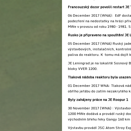
Francouzský dozor povolil restart JE 
06 December 2017 (WNA): EdF dostal 
podezření na nedostatky na hrázi pří
MWe v provozu od roku 1980 – 1981. S
Rusko je připraveno na spouštění JE 
05 December 2017 (WNA) Ruský jadern
výstavbových, instalačních, kontroln
paliva do reaktoru. K tomu má dojít
JE Leningrad je na lokalitě Sosnový 
bloky VVER 1200.
Tlaková nádoba reaktoru byla usazen
01 December 2017 WNA: Tlaková nádob
obřího jeřábu do zatím nezakrytého 
Byly zahájeny práce na JE Roopur 1
30 November 2017 (WNA) : Výstavbové 
1200 MWe dodává a provádí ruský dod
východním břehu řeky Gangy 160 km
Výstavbu provádí JSC Atom Stroy Ex