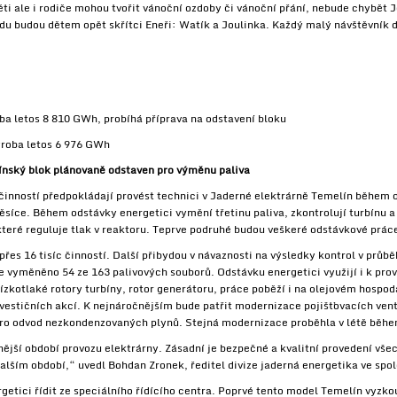
ti ale i rodiče mohou tvořit vánoční ozdoby či vánoční přání, nebude chybět J
du budou dětem opět skřítci Eneři: Watík a Joulinka. Každý malý návštěvník 
a letos 8 810 GWh, probíhá příprava na odstavení bloku
roba letos 6 976 GWh
línský blok plánovaně odstaven pro výměnu paliva
 činností předpokládají provést technici v Jaderné elektrárně Temelín během 
 měsíce. Během odstávky energetici vymění třetinu paliva, zkontrolují turbínu
eré reguluje tlak v reaktoru. Teprve podruhé budou veškeré odstávkové práce ř
s 16 tisíc činností. Další přibydou v návaznosti na výsledky kontrol v průb
de vyměněno 54 ze 163 palivových souborů. Odstávku energetici využijí i k pro
ízkotlaké rotory turbíny, rotor generátoru, práce poběží i na olejovém hospod
vestičních akcí. K nejnáročnějším bude patřit modernizace pojišťovacích ven
 pro odvod nezkondenzovaných plynů. Stejná modernizace proběhla v létě běh
nější období provozu elektrárny. Zásadní je bezpečné a kvalitní provedení vše
dalším období,“ uvedl Bohdan Zronek, ředitel divize jaderná energetika ve spo
etici řídit ze speciálního řídícího centra. Poprvé tento model Temelín vyzk