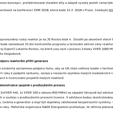
ovou koncepci, prefabrikované stavební díly a údajně vysoký poměr cena/výk
echnout na konferenci SMR 2018, která bude 15.2. 2018 v Praze. (sledujte
ht
ovozněný ruský reaktor je na JE Rostov blok 4. Dosáhl po ukončení všech tes
 bude následovat 25 dní kontrolního programu a testování aktivní zóny reakt
oj Export) Lokalita Rostov, na které jsou nyní v provozu 3 bloky VVER 1000 
ta Volgodonsk.
odporu reaktorům příští generace
e oznámila významnou podporu tomu, aby se UK stalo světový leader v techno
tři roky k podpoře výzkumu, vývoje a inovacím zejména malých modulárních 
cit k licencování projektů malých reaktorů.
rekonstrukce spojené s prodloužením provozu
(2xVVER 440, 1x VVER 320 o výkonu 850 MWe) na západní Ukrajině byl odstaven
sti o souhlas s prodloužením provozní licence. V odstávce budou zkontrolován
 turbína a generátor a mají být doplněny zálohované bezpečnostní systémy. R
to roku. Mateřská organizace NAEK Energoatom prohlašuje, že většina plánova