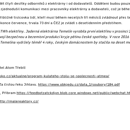
ět čtyři desítky odborníků z elektrárny i od dodavatelů. Odděleni budou pouz
 a zjednodušil komunikaci mezi pracovníky elektrárny a dodavateli, což je běh
přibližně tisícovka lidí, kteří musí během necelých tří měsíců zvládnout přes 
 konce července, trvala 73 dní a ČEZ je zvládl s desetidenním předstihem.
TWh elektřiny. Jaderná elektrárna Temelín vyrobila první elektřinu v prosinci
vojí bezpečnou a bezemisní produkcí kryje pětinu české spotřeby. V roce 2016 
 z Temelína vydržely téměř 4 roky, českým domácnostem by stačila na deset m
tel Atom Třebíč
sko.cz/aktualne/program-kulateho-stolu-se-spolecnosti-atmea/
 čistou řeku Jihlavu.
https://www.obkjedu.cz/data_1/soubory/184.pdf
, Příbram
https://feedbotzatckdjxn.blob.core.windows.net/public/webchat.h
ttp://malereaktory.cz/