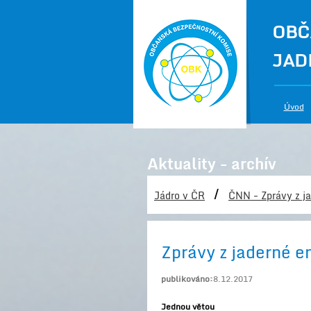
OBČ
JAD
Úvod
Aktuality - archív
/
Jádro v ČR
ČNN - Zprávy z ja
Zprávy z jaderné e
publikováno:
8.12.2017
Jednou větou