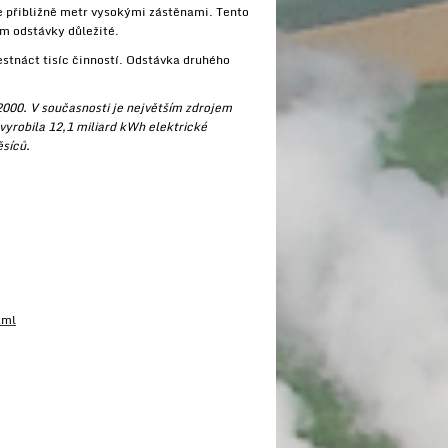
e přibližně metr vysokými zástěnami. Tento
em odstávky důležité.
šestnáct tisíc činností. Odstávka druhého
 2000. V současnosti je největším zdrojem
vyrobila 12,1 miliard kWh elektrické
ěsíců.
tml