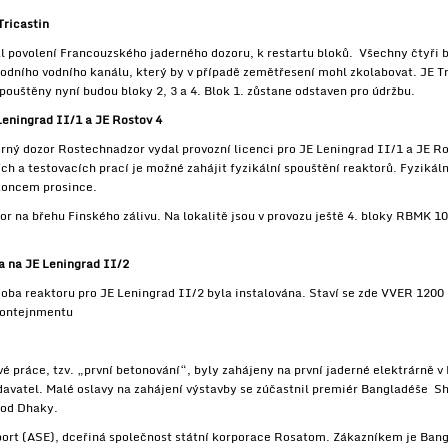
Tricastin
povolení Francouzského jaderného dozoru, k restartu bloků. Všechny čtyři bl
vodního vodního kanálu, který by v případě zemětřesení mohl zkolabovat. JE T
pouštěny nyní budou bloky 2, 3 a 4. Blok 1. zůstane odstaven pro údržbu.
Leningrad II/1 a JE Rostov 4
ý dozor Rostechnadzor vydal provozní licenci pro JE Leningrad II/1 a JE Ro
ích a testovacích prací je možné zahájit fyzikální spouštění reaktorů. Fyziká
 koncem prosince.
Bor na břehu Finského zálivu. Na lokalitě jsou v provozu ještě 4. bloky RBMK 
a na JE Leningrad II/2
a reaktoru pro JE Leningrad II/2 byla instalována. Staví se zde VVER 120
kontejnmentu
práce, tzv. „první betonování“, byly zahájeny na první jaderné elektrárně 
avatel. Malé oslavy na zahájení výstavby se zúčastnil premiér Bangladéše Sh
 od Dhaky.
port (ASE), dceřiná společnost státní korporace Rosatom. Zákazníkem je Ba