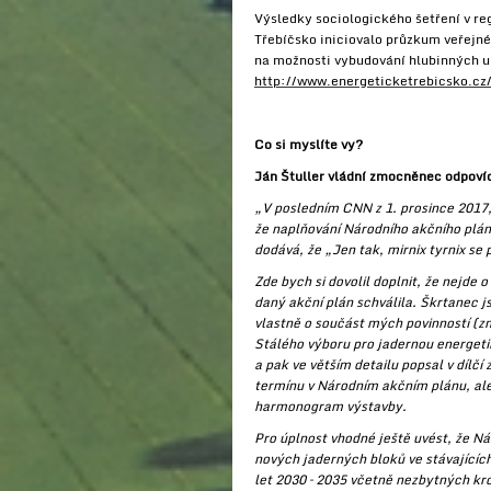
Výsledky sociologického šetření v re
Třebíčsko iniciovalo průzkum veřejn
na možnosti vybudování hlubinných ul
http://www.energeticketrebicsko.cz
Co si myslíte vy?
Ján Štuller vládní zmocněnec odpoví
„V posledním CNN z 1. prosince 2017,
že naplňování Národního akčního plán
dodává, že „Jen tak, mirnix tyrnix se
Zde bych si dovolil doplnit, že nejde
daný akční plán schválila. Škrtanec j
vlastně o součást mých povinností (z
Stálého výboru pro jadernou energeti
a pak ve větším detailu popsal v díl
termínu v Národním akčním plánu, ale
harmonogram výstavby.
Pro úplnost vhodné ještě uvést, že Ná
nových jaderných bloků ve stávajícíc
let 2030 – 2035 včetně nezbytných kro