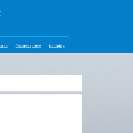
I
te se
Tiskové zprávy
Kontakty