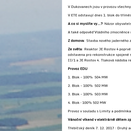
V Dukovanech jsou v provozu všechny
V ETE odstavují dnes 1. blok do třímě
A co si myslíte vy…?
Názor obyvatels
A také odpověď Vládního zmocněnce na
Z domova
: Stavba nového jaderného z
Ze světa
: Reaktor JE Rostov 4 poprv
odstavena pro rekonstrukce spojené s
II/1 a JE Rostov 4. Tlaková nádoba r
Provoz EDU
1. Blok - 100% 504 MW
2. Blok - 100% 502 MW
3. Blok - 100% 503 MW
4. Blok – 100% 502 MW
Provoz v souladu s Limity a podmín
Vánoční víkend v elektrárně dětem zpe
Třebíčský deník 7. 12. 2017 : Druhý 