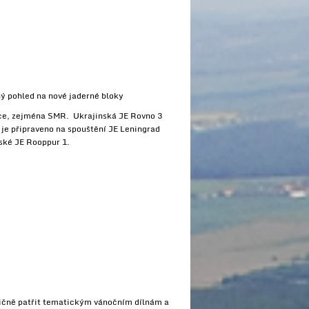
ný pohled na nové jaderné bloky
ace, zejména SMR. Ukrajinská JE Rovno 3
 je připraveno na spouštění JE Leningrad
ské JE Rooppur 1.
adičně patřit tematickým vánočním dílnám a