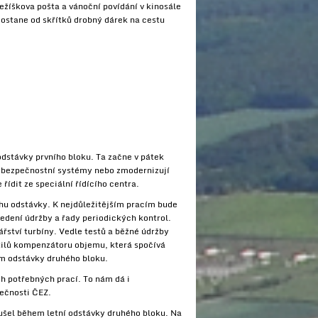
ežíškova pošta a vánoční povídání v kinosále
dostane od skřítků drobný dárek na cestu
odstávky prvního bloku. Ta začne v pátek
 a bezpečnostní systémy nebo zmodernizují
ídit ze speciální řídícího centra.
ěhu odstávky. K nejdůležitějším pracím bude
vedení údržby a řady periodických kontrol.
ářství turbíny. Vedle testů a běžné údržby
tilů kompenzátoru objemu, která spočívá
em odstávky druhého bloku.
ch potřebných prací. To nám dá i
lečnosti ČEZ.
oušel během letní odstávky druhého bloku. Na