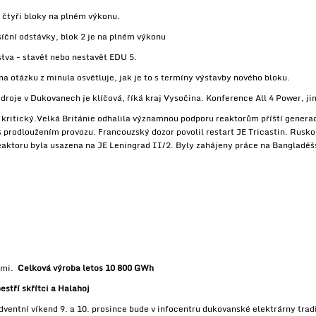
 čtyři bloky na plném výkonu.
síční odstávky, blok 2 je na plném výkonu
tva - stavět nebo nestavět EDU 5.
 otázku z minula osvětluje, jak je to s termíny výstavby nového bloku.
droje v Dukovanech je klíčová, říká kraj Vysočina. Konference All 4 Power, ji
é kritický.Velká Británie odhalila významnou podporu reaktorům příští gener
 prodloužením provozu. Francouzský dozor povolil restart JE Tricastin. Rusko
eaktoru byla usazena na JE Leningrad II/2. Byly zahájeny práce na Bangladéš
kami.
Celková výroba letos 10 800 GWh
stří skřítci a Halahoj
adventní víkend 9. a 10. prosince bude v infocentru dukovanské elektrárny tr