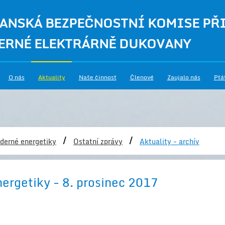
ANSKÁ BEZPEČNOSTNÍ KOMISE PŘ
ERNÉ ELEKTRÁRNĚ DUKOVANY
O nás
Aktuality
Naše činnost
Členové
Zaujalo nás
Ptá
/
/
derné energetiky
Ostatní zprávy
Aktuality - archív
nergetiky - 8. prosinec 2017