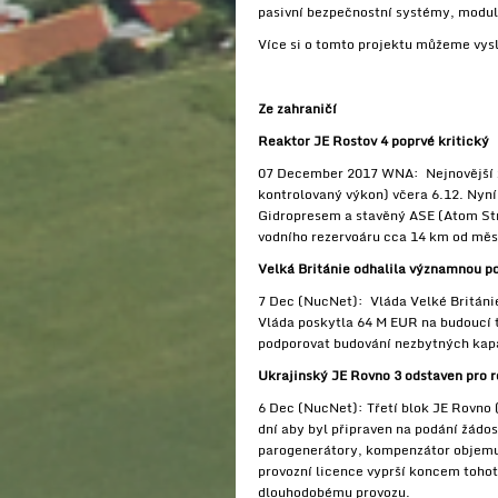
pasivní bezpečnostní systémy, modul
Více si o tomto projektu můžeme vysl
Ze zahraničí
Reaktor JE Rostov 4 poprvé kritický
07 December 2017 WNA: Nejnovější zpr
kontrolovaný výkon) včera 6.12. Nyní
Gidropresem a stavěný ASE (Atom Str
vodního rezervoáru cca 14 km od měs
Velká Británie odhalila významnou p
7 Dec (NucNet): Vláda Velké Británi
Vláda poskytla 64 M EUR na budoucí 
podporovat budování nezbytných kapa
Ukrajinský JE Rovno 3 odstaven pro 
6 Dec (NucNet): Třetí blok JE Rovno 
dní aby byl připraven na podání žádo
parogenerátory, kompenzátor objemu,
provozní licence vyprší koncem toho
dlouhodobému provozu.