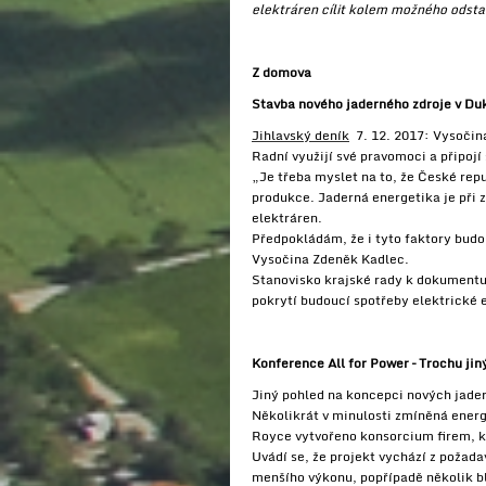
elektráren cílit kolem možného odstav
Z domova
Stavba nového jaderného zdroje v Duk
Jihlavský deník
7. 12. 2017: Vysočina
Radní využijí své pravomoci a připoj
„Je třeba myslet na to, že České rep
produkce. Jaderná energetika je při 
elektráren.
Předpokládám, že i tyto faktory budou
Vysočina Zdeněk Kadlec.
Stanovisko krajské rady k dokumentu 
pokrytí budoucí spotřeby elektrické e
Konference All for Power – Trochu jin
Jiný pohled na koncepci nových jader
Několikrát v minulosti zmíněná energ
Royce vytvořeno konsorcium firem, kt
Uvádí se, že projekt vychází z požad
menšího výkonu, popřípadě několik b