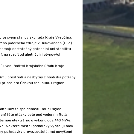
o ve svém stanovisku rada Kraje Vysočina.
ového jaderného zdroje v Dukovanech (EIA).
nemají dostatečný potenciál ani stabilitu
, na rozdíl od uhelných i plynových
“ uvedl ředitel Krajského úřadu Kraje
nímu prostředí a nezbytný z hlediska potřeby
í přínos pro Českou republiku i region
odfellow ze společnosti Rolls Royce.
šení této otázky bylo pod vedením Rolls
adernou elektrárnu o výkonu cca 443 MWe.
MWe. Některé místní podmínky vyžadují blok
ěny požadavky provozovatelů, má navýšené