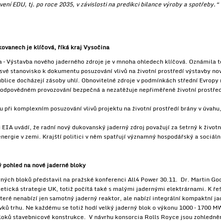
ení EDU, tj. po roce 2035, v závislosti na predikci bilance výroby a spotřeby.“
ovanech je klíčová, říká kraj Vysočina
 – Výstavba nového jaderného zdroje je v mnoha ohledech klíčová. Oznámila t
í své stanovisko k dokumentu posuzování vlivů na životní prostředí výstavby n
ublice docházejí zásoby uhlí. Obnovitelné zdroje v podmínkách střední Evropy 
zodpovědném provozování bezpečná a nezatěžuje nepřiměřeně životní prostředí
 při komplexním posuzování vlivů projektu na životní prostředí brány v úvahu,
EIA uvádí, že radní nový dukovanský jaderný zdroj považují za šetrný k život
nergie v zemi. Krajští politici v něm spatřují významný hospodářský a sociáln
ý pohled na nové jaderné bloky
ných bloků představil na pražské konferenci All4 Power 30.11. Dr. Martin Go
etická strategie UK, totiž počítá také s malými jadernými elektrárnami. K ře
eré nenabízí jen samotný jaderný reaktor, ale nabízí integrální kompaktní j
avků trhu. Ne každému se totiž hodí velký jaderný blok o výkonu 1000 – 1700 
loků stavebnicové konstrukce. V návrhu konsorcia Rolls Royce jsou zohledn