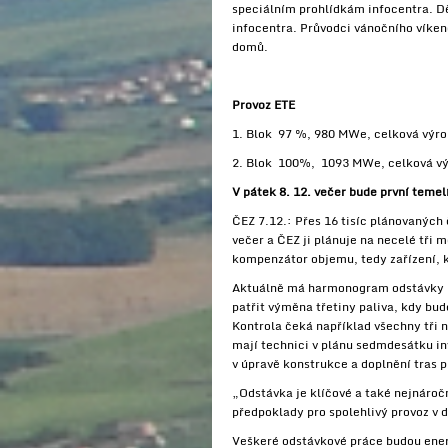
speciálním prohlídkám infocentra. Dě
infocentra. Průvodci vánočního víken
domů.
Provoz ETE
1. Blok 97 %, 980 MWe, celková výrob
2. Blok 100%, 1093 MWe, celková vý
V pátek 8. 12. večer bude první teme
ČEZ 7.12.: Přes 16 tisíc plánovaných
večer a ČEZ ji plánuje na necelé tři
kompenzátor objemu, tedy zařízení, kt
Aktuálně má harmonogram odstávky pře
patřit výměna třetiny paliva, kdy bu
Kontrola čeká například všechny tři n
mají technici v plánu sedmdesátku in
v úpravě konstrukce a doplnění tras
„Odstávka je klíčové a také nejnároč
předpoklady pro spolehlivý provoz v 
Veškeré odstávkové práce budou energ