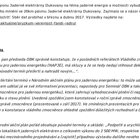
gionu Jaderné elektrárny Dukovany na téma jaderné energie a možnosti vybud
ého mínění ve 20km pásmu Jaderné elektrárny Dukovany. Zajímalo se o názor 
ožišť. Sběr dat probíhal v březnu a dubnu 2017. Výsledky najdete na:
/aktualne/pruzkum-verejnost-fandi-jadru/
dá.
 pan předseda OBK správně konstatuje, že v posledních referátech Vládního 
u pro jadernou energetiku (NAPJE), má skluzy a že se tedy nedají stihnout de
 původní termín přeškrtl a nahradil novým…“.
 o škrtání termínů v Národním akčním plánu pro jadernou energetiku; to může 
sem udělal já ve své informativní prezentaci, naposledy pro Seminář OBK a tak
mocněnce pro jadernou energetiku), které zahrnují vyhodnocování plnění či ne
ku o stavu plnění. Uvedená zpoždění jsem konstatoval v roční zprávě zmocněn
čí zprávě zmocněnce (prezentované v září 2017). Ve zmíněných prezentacích pro
 o konstatace vládního zmocněnce ohledně zpoždění důležitých rozhodnutí a či
rodní akční plán pořád obsahuje původní termíny a ukládá: „Podpořit a urychlit
h lokalitách jaderných elektráren o celkovém výkonu do 2 500 MW, respektive 
ků mezinárodního projednávání a (zajistit) případnou výstavbu dalšího nového 