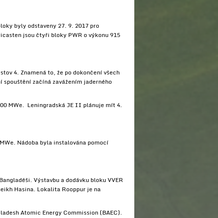
oky byly odstaveny 27. 9. 2017 pro
ricasten jsou čtyři bloky PWR o výkonu 915
stov 4. Znamená to, že po dokončení všech
lní spouštění začíná zavážením jaderného
1000 MWe. Leningradská JE II plánuje mít 4.
0 MWe. Nádoba byla instalována pomocí
v Bangladéši. Výstavbu a dodávku bloku VVER
eikh Hasina. Lokalita Rooppur je na
ngladesh Atomic Energy Commission (BAEC).