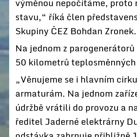
výměnou nepočítáme, proto m
stavu,“ říká člen představens
Skupiny ČEZ Bohdan Zronek.
Na jednom z parogenerátorů e
50 kilometrů teplosměnných 
„Věnujeme se i hlavním cirk
armaturám. Na jednom zařízen
údržbě vrátili do provozu a n
ředitel Jaderné elektrárny 
odstávka zahrnuje přibližně 