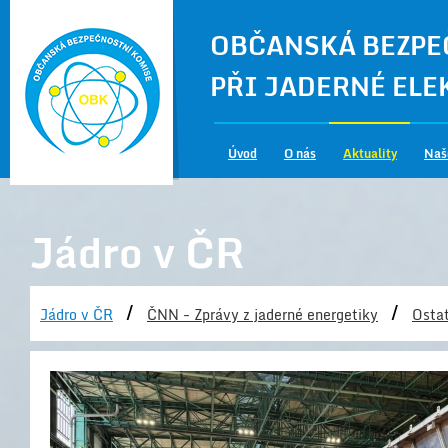
OBČANSKÁ BEZPE
PŘI JADERNÉ EL
Úvod
O nás
Aktuality
Naš
Jádro v ČR
/
/
Jádro v ČR
ČNN - Zprávy z jaderné energetiky
Ostat