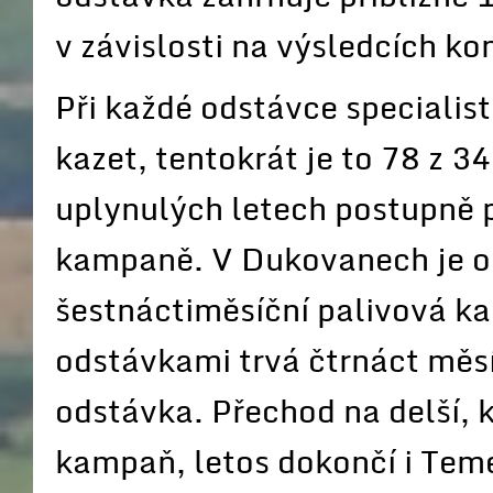
v závislosti na výsledcích ko
Při každé odstávce specialist
kazet, tentokrát je to 78 z 
uplynulých letech postupně 
kampaně. V Dukovanech je o
šestnáctiměsíční palivová k
odstávkami trvá čtrnáct měsí
odstávka. Přechod na delší,
kampaň, letos dokončí i Teme