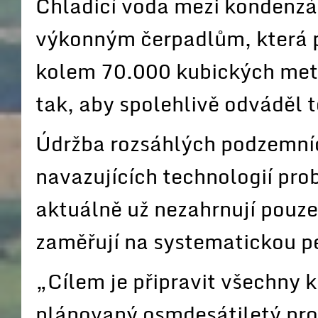
Chladicí voda mezi kondenzát
výkonným čerpadlům, která p
kolem 70.000 kubických metr
tak, aby spolehlivě odváděl t
Údržba rozsáhlých podzemních
navazujících technologií pro
aktuálně už nezahrnují pouze
zaměřují na systematickou pé
„Cílem je připravit všechny 
plánovaný osmdesátiletý pro