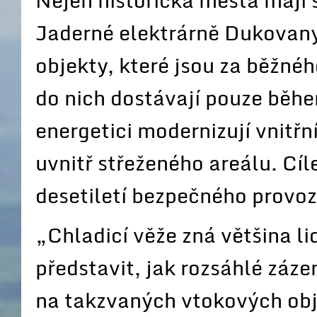
Nejen historická města mají 
Jaderné elektrárně Dukovany
objekty, které jsou za běžnéh
do nich dostávají pouze běh
energetici modernizují vnitřn
uvnitř střeženého areálu. Cíle
desetiletí bezpečného provoz
„Chladicí věže zná většina lid
představit, jak rozsáhlé záz
na takzvaných vtokových ob