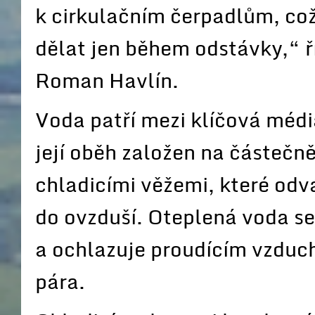
k cirkulačním čerpadlům, což
dělat jen během odstávky,“ ř
Roman Havlín.
Voda patří mezi klíčová médi
její oběh založen na částečn
chladicími věžemi, které odv
do ovzduší. Oteplená voda se
a ochlazuje proudícím vzduc
pára.