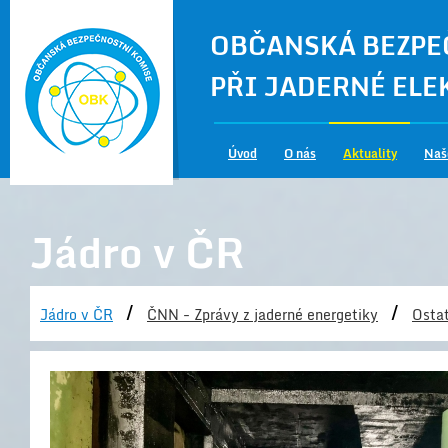
OBČANSKÁ BEZPE
PŘI JADERNÉ EL
Úvod
O nás
Aktuality
Naš
Jádro v ČR
/
/
Jádro v ČR
ČNN - Zprávy z jaderné energetiky
Ostat