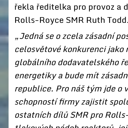
řekla ředitelka pro provoz a
Rolls-Royce SMR Ruth Todd
„Jedná se o zcela zásadní po
celosvětové konkurenci jako 
globálního dodavatelského ře
energetiky a bude mít zásadn
republice. Pro náš tým jde o v
schopností firmy zajistit spol
ostatních dílů SMR pro Rolls
tlakových nádob reaktorů, jeji