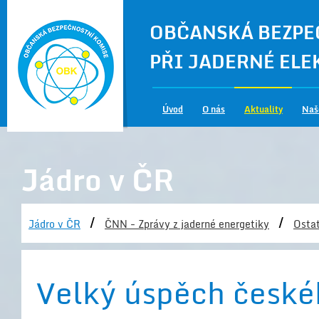
OBČANSKÁ BEZPE
PŘI JADERNÉ EL
Úvod
O nás
Aktuality
Naš
Jádro v ČR
/
/
Jádro v ČR
ČNN - Zprávy z jaderné energetiky
Ostat
Velký úspěch české