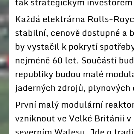
tak strategickým investorem
Každá elektrárna Rolls-Roy
stabilní, cenově dostupné a b
by vystačil k pokrytí spotře
nejméně 60 let. Součástí bu
republiky budou malé modulá
jaderných zdrojů, plynových 
První malý modulární reakto
vzniknout ve Velké Británii v
severním Walesu. Jde o tradič