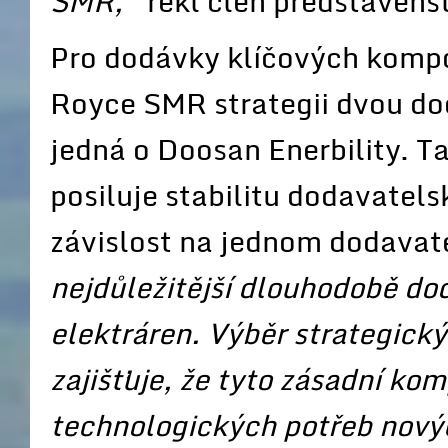
SMR,“
řekl člen představen
Pro dodávky klíčových kompo
Royce SMR strategii dvou do
jedná o Doosan Enerbility. T
posiluje stabilitu dodavatelsk
závislost na jednom dodavat
nejdůležitější dlouhodobě do
elektráren. Výběr strategickýc
zajišťuje, že tyto zásadní k
technologických potřeb nový