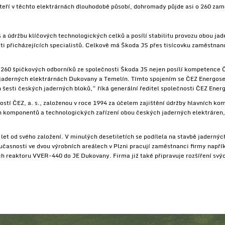
kteří v těchto elektrárnách dlouhodobě působí, dohromady půjde asi o 260 za
s a údržbu klíčových technologických celků a posílí stabilitu provozu obou ja
sti přicházejících specialistů. Celkově má Škoda JS přes tisícovku zaměstnanc
260 špičkových odborníků ze společnosti Škoda JS nejen posílí kompetence Č
na jaderných elektrárnách Dukovany a Temelín. Tímto spojením se ČEZ Energos
ch šesti českých jaderných bloků,“ říká generální ředitel společnosti ČEZ Ener
ostí ČEZ, a. s., založenou v roce 1994 za účelem zajištění údržby hlavních 
ch komponentů a technologických zařízení obou českých jaderných elektráren,
let od svého založení. V minulých desetiletích se podílela na stavbě jadernýc
časnosti ve dvou výrobních areálech v Plzni pracují zaměstnanci firmy napří
h reaktoru VVER-440 do JE Dukovany. Firma již také připravuje rozšíření svý