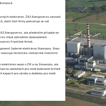
městnanců.
derných elektráren. ČEZ Energoservis zároveň
ů, další část firmy pokračuje ve své
EZ Energoservis, ale především přispěje ke
ervis stává výhradním dodavatelem
goservis František Krček.
komponent Jaderné elektrárny Dukovany. Dnes
 realizuje technicko-inženýrské investiční
h elektráren nejen v ČR a na Slovensku, ale
klad na zakázkách pro nově budované britské
ch kapacit pro výrobu a dodávky pro malé