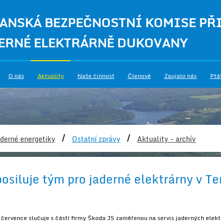
ANSKÁ BEZPEČNOSTNÍ KOMISE PŘ
ERNÉ ELEKTRÁRNĚ DUKOVANY
O nás
Aktuality
Naše činnost
Členové
Zaujalo nás
Ptá
/
/
derné energetiky
Ostatní zprávy
Aktuality - archív
osiluje tým pro jaderné elektrárny v 
 července slučuje s částí firmy Škoda JS zaměřenou na servis jaderných ele