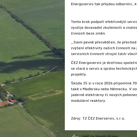
Energoservis tak přejdou odborníci, 
Tento krok podpoří efektivnější servi
využije dosavadní zkušenosti a znalo
činnosti beze změn.
„Jsem pevně přesvědčen, že přechod 
zvýšení efektivity našich činností 
servisních činností strojní části vše
ČEZ Energoservis je dceřinou společn
se stará o servis a správu technický
projekty.
Škoda JS si v roce 2026 připomíná 70 
také v Maďarsku nebo Německu. V sou
jaderné elektrárny či nových pohonec
modulární reaktory.
Zdroj: TZ ČEZ Enerservis, s.r.o.
zpět na hlavní stranu