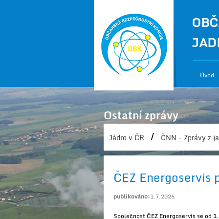
OBČ
JAD
Úvod
Ostatní zprávy
/
Jádro v ČR
ČNN - Zprávy z ja
ČEZ Energoservis p
publikováno:
1.7.2026
Společnost ČEZ Energoservis se od 1.