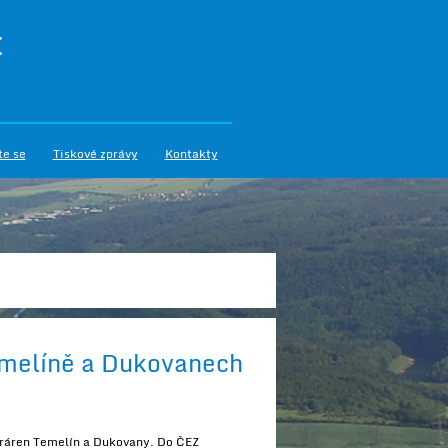
I
te se
Tiskové zprávy
Kontakty
Temelíně a Dukovanech
ktráren Temelín a Dukovany. Do ČEZ