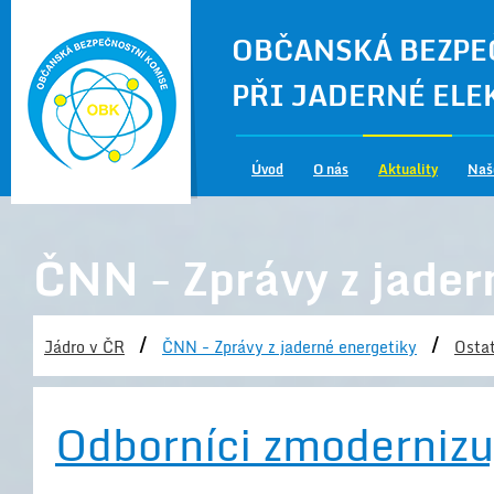
OBČANSKÁ BEZPE
PŘI JADERNÉ EL
Úvod
O nás
Aktuality
Naš
ČNN - Zprávy z jader
/
/
Jádro v ČR
ČNN - Zprávy z jaderné energetiky
Ostat
Odborníci zmodernizuj