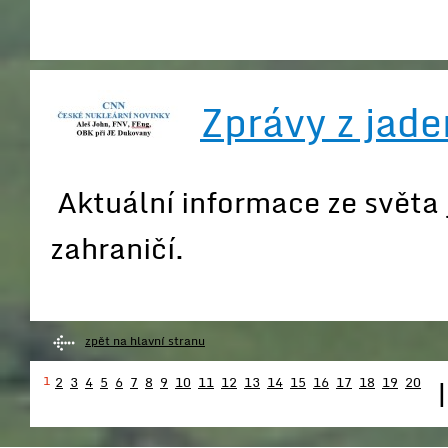
Zprávy z jade
Aktuální informace ze světa 
zahraničí.
zpět na hlavní stranu
1
2
3
4
5
6
7
8
9
10
11
12
13
14
15
16
17
18
19
20