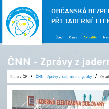
OBČANSKÁ BEZPE
PŘI JADERNÉ EL
Úvod
O nás
Aktuality
Naš
ČNN - Zprávy z jader
/
/
Jádro v ČR
ČNN - Zprávy z jaderné energetiky
Ostat