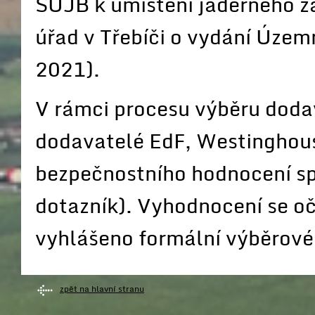
SUJB k umístění jaderného za
úřad v Třebíči o vydání Územ
2021).
V rámci procesu výběru dodav
dodavatelé EdF, Westinghou
bezpečnostního hodnocení spo
dotazník). Vyhodnocení se o
vyhlášeno formální výběrové 
zpět na hlavní stranu