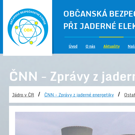
OBČANSKÁ BEZPE
PŘI JADERNÉ EL
Úvod
O nás
Aktuality
Naš
ČNN - Zprávy z jader
/
/
Jádro v ČR
ČNN - Zprávy z jaderné energetiky
Ostat