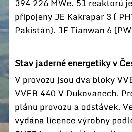
394 226 MWe. 51 reaktorů je 
připojeny JE Kakrapar 3 ( P
Pakistán). JE Tianwan 6 (PW
Stav jaderné energetiky v Če
V provozu jsou dva bloky VVE
VVER 440 V Dukovanech. Pro
plánu provozu a odstávek. V
vydána licence výrobny podl