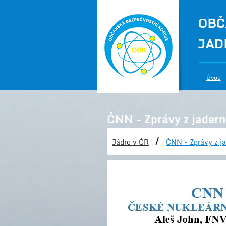
OBČ
JAD
Úvod
ČNN - Zprávy z jadern
/
Jádro v ČR
ČNN - Zprávy z ja