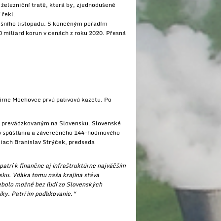
železniční tratě, která by, zjednodušeně
 řekl.
tošního listopadu. S konečným pořadím
60 miliard korun v cenách z roku 2020. Přesná
rárne Mochovce prvú palivovú kazetu. Po
kom prevádzkovaným na Slovensku. Slovenské
ho spúšťania a záverečného 144-hodinového
iach Branislav Strýček, predseda
atrí k finančne aj infraštruktúrne najväčším
sku. Vďaka tomu naša krajina stáva
ebolo možné bez ľudí zo Slovenských
iky. Patrí im poďakovanie.“