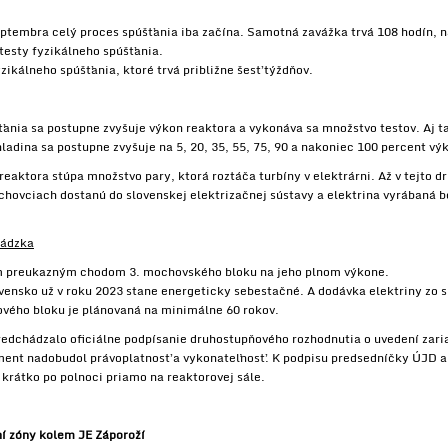
eptembra celý proces spúšťania iba začína. Samotná zavážka trvá 108 hodín, 
 testy fyzikálneho spúšťania.
yzikálneho spúšťania, ktoré trvá približne šesť týždňov.
ťania sa postupne zvyšuje výkon reaktora a vykonáva sa množstvo testov. Aj ta
ladina sa postupne zvyšuje na 5, 20, 35, 55, 75, 90 a nakoniec 100 percent vý
aktora stúpa množstvo pary, ktorá roztáča turbíny v elektrárni. Až v tejto dr
ovciach dostanú do slovenskej elektrizačnej sústavy a elektrina vyrábaná bez
vádzka
m preukazným chodom 3. mochovského bloku na jeho plnom výkone.
vensko už v roku 2023 stane energeticky sebestačné. A dodávka elektriny zo s
nového bloku je plánovaná na minimálne 60 rokov.
predchádzalo oficiálne podpísanie druhostupňového rozhodnutia o uvedení za
ent nadobudol právoplatnosť a vykonateľnosť. K podpisu predsedníčky ÚJD a
 krátko po polnoci priamo na reaktorovej sále.
í zóny kolem JE Záporoží