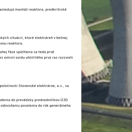
nasledujú montáž reaktora, predkritické
kých situácií, ktoré elektráreň v bežnej
konu reaktora.
uhej fáze spúšťania sa teda prvé
 emisií oxidu uhličitého prvý raz rozsvieti
poločnosti Slovenské elektrárne, a.s., sa
riadenia do prevádzky predsedníčkou ÚJD
 odovzdaniu povolenia do rúk generálneho