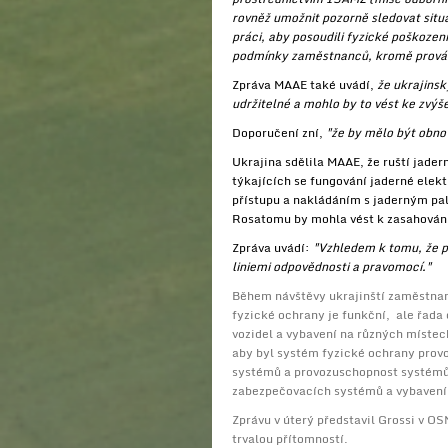
rovněž umožnit pozorně sledovat situ
práci, aby posoudili fyzické poškozen
podmínky zaměstnanců, kromě provádě
Zpráva MAAE také uvádí,
že ukrajins
udržitelné a mohlo by to vést ke zvý
Doporučení zní,
"že by mělo být obno
Ukrajina sdělila MAAE, že ruští jader
týkajících se fungování jaderné elekt
přístupu a nakládáním s jaderným pa
Rosatomu by mohla vést k zasahování 
Zpráva uvádí:
"Vzhledem k tomu, že p
liniemi odpovědnosti a pravomocí."
Během návštěvy ukrajinští zaměstnan
fyzické ochrany je funkční, ale řada
vozidel a vybavení na různých místec
aby byl systém fyzické ochrany provo
systémů a provozuschopnost systémů a
zabezpečovacích systémů a vybavení
Zprávu v úterý představil Grossi v OS
trvalou přítomností.