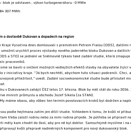
:blok je odstaven , výkon turbogenerátoru – 0 MWe
 284 307 MWh
em o dostavbě Dukovan a dopadech na region
ci Kraje Vysočina dnes domlouvali s premiérem Petrem Fialou (ODS), dalšími m
y umožnil urychlit proces výstavby nového jaderného bloku Dukovan a dalších 
ODS a STO) se jednání ve Sněmovně týkalo také zadání studie, která zmapuje 
isíc pracovníků.
sme se bavili o snížení možných vedlejších efektů stavby na obyvatele žijící v
 z iniciativy kraje. "Já bych nechtěl, abychom tuto situaci podcenili. Chci, 
ozvojová příležitost," uvedl. Zadání socioekonomické studie bude příslušet min
vat.
ku v Dukovanech zahájil ČEZ letos 17. března. Blok by měl stát do roku 2036. 
dříve ministr průmyslu a obchodu Jozef Síkela (za STAN).
 "My máme obavu, aby vůbec ten termín povolovacích kroků byl dodržen a napln
sou podle hejtmana zatím jen dílčí studie. Vzhledem k tomu, že kvůli ní přibu
 tam třeba založí rodinu nebo za nimi rodina přijede. Je potřeba se připravit n
ěti měly kam chodit do škol, aby pro ně byl doktor. Samozřejmě myslíme i na d
 připravují kvůli přepravě nadměrných komponent pro nový dukovanský blok.