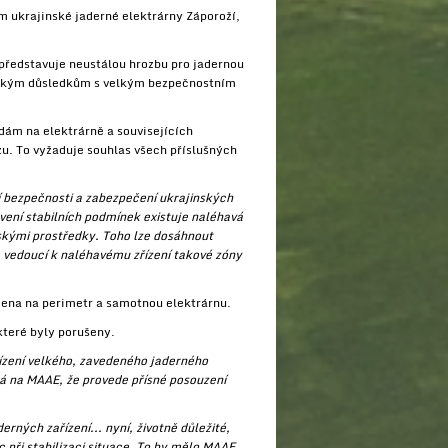
m ukrajinské jaderné elektrárny Záporoží,
 představuje neustálou hrozbu pro jadernou
gickým důsledkům s velkým bezpečnostním
dám na elektrárně a souvisejících
u. To vyžaduje souhlas všech příslušných
í bezpečnosti a zabezpečení ukrajinských
ovení stabilních podmínek existuje naléhavá
skými prostředky. Toho lze dosáhnout
 vedoucí k naléhavému zřízení takové zóny
zena na perimetr a samotnou elektrárnu.
které byly porušeny.
řízení velkého, zavedeného jaderného
há na MAAE, že provede přísné posouzení
ných zařízení... nyní, životně důležité,
při stabilizaci situace. To by mělo MAAE