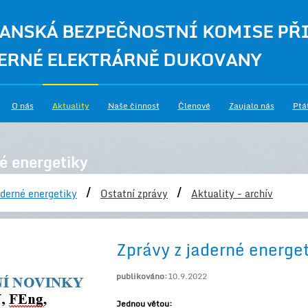
ANSKÁ BEZPEČNOSTNÍ KOMISE PŘ
ERNÉ ELEKTRÁRNĚ DUKOVANY
O nás
Aktuality
Naše činnost
Členové
Zaujalo nás
Ptá
é energetiky
/
/
derné energetiky
Ostatní zprávy
Aktuality - archív
Zprávy z jaderné energe
publikováno:
10.9.2022
Jednou větou: