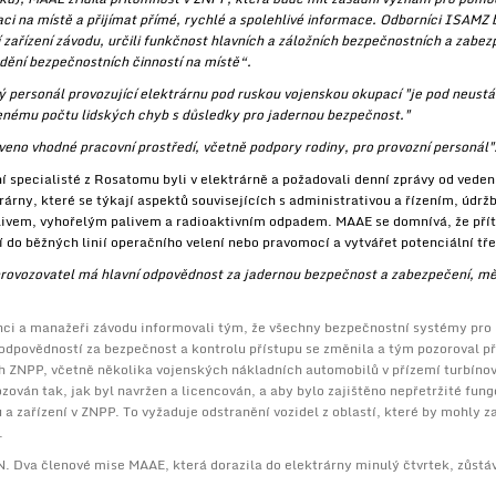
aci na místě a přijímat přímé, rychlé a spolehlivé informace. Odborníci ISAMZ
í zařízení závodu, určili funkčnost hlavních a záložních bezpečnostních a zabe
ní bezpečnostních činností na místě“.
ký personál provozující elektrárnu pod ruskou vojenskou okupací "je pod neus
šenému počtu lidských chyb s důsledky pro jadernou bezpečnost."
veno vhodné pracovní prostředí, včetně podpory rodiny, pro provozní personál"
ní specialisté z Rosatomu byli v elektrárně a požadovali denní zprávy od vede
rárny, které se týkají aspektů souvisejících s administrativou a řízením, údr
livem, vyhořelým palivem a radioaktivním odpadem. MAAE se domnívá, že př
do běžných linií operačního velení nebo pravomocí a vytvářet potenciální tře
rovozovatel má hlavní odpovědnost za jadernou bezpečnost a zabezpečení, měl 
ci a manažeři závodu informovali tým, že všechny bezpečnostní systémy pro
 odpovědností za bezpečnost a kontrolu přístupu se změnila a tým pozoroval 
h ZNPP, včetně několika vojenských nákladních automobilů v přízemí turbínov
zován tak, jak byl navržen a licencován, a aby bylo zajištěno nepřetržité fu
 zařízení v ZNPP. To vyžaduje odstranění vozidel z oblastí, které by mohly 
.
N. Dva členové mise MAAE, která dorazila do elektrárny minulý čtvrtek, zůstáv