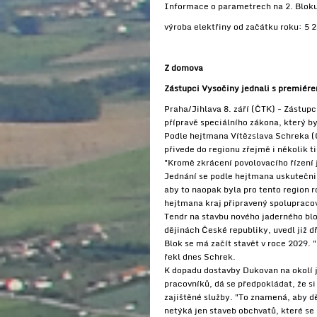
Informace o parametrech na 2. Bloku 
výroba elektřiny od začátku roku: 5
Z domova
Zástupci Vysočiny jednali s premiér
Praha/Jihlava 8. září (ČTK) - Zástup
přípravě speciálního zákona, který b
Podle hejtmana Vítězslava Schreka (
přivede do regionu zřejmě i několik t
"Kromě zkrácení povolovacího řízení j
Jednání se podle hejtmana uskutečnilo
aby to naopak byla pro tento region r
hejtmana kraj připravený spolupraco
Tendr na stavbu nového jaderného blo
dějinách České republiky, uvedl již 
Blok se má začít stavět v roce 2029.
řekl dnes Schrek.
K dopadu dostavby Dukovan na okolí j
pracovníků, dá se předpokládat, že si
zajištěné služby. "To znamená, aby d
netýká jen staveb obchvatů, které se