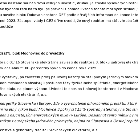
ná nastane souběh dvou velkých investic, druhou je stavba vysokorychlostní 
ak bychom rádi na to byli připraveni z pohledu všech těchto možných situací,"
bu nového bloku Dukovan dostane ČEZ podle dřívějších informací do konce le
nci 2023. Zástupci vlády i ČEZ dříve uvedli, že nový reaktor má stát zhruba 1
soutěže
dzať 3. blok Mochoviec do prevádzky
bra o 01:16 Slovenské elektrárne zaviezli do reaktora 3. bloku jadrovej elekt
lok dosiahnuť 100-percentný výkon do konca roka 2022.
ze výstavby, po zavezení prvej palivovej kazety sa stal piatym jadrovým blo
tyroch mesiacoch absolvujú postupne fázy fyzikálneho spúšťania, energetické
 bloku na plnom výkone. Uviedol to dnes na tlačovej konferencii v Mochovc
lovenských elektrární, a.s.
ergetiky Slovenska i Európy. Ide o vyvrcholenie dlhoročného projektu, ktorý p
ní na plný výkon budú Mochovce 3 pokrývať 13 % spotreby elektriny na Sloven
n z najčistejších energetických mixov v Európe. Dosiahnuť tento míľnik by n
orníkov z európskeho jadrového priemyslu, najmä zo Slovenska a Českej republ
nstva a generálny riaditeľ Slovenských elektrární, a.s.