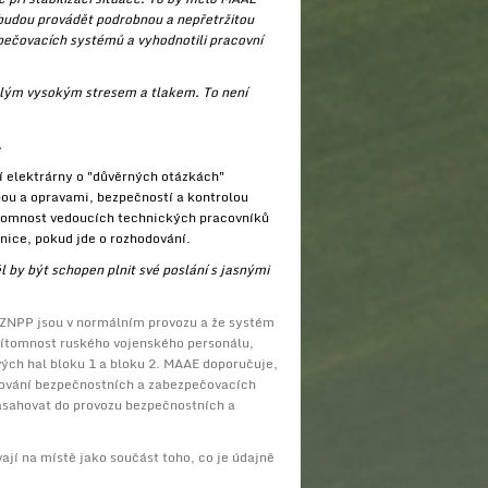
 budou provádět podrobnou a nepřetržitou
zpečovacích systémů a vyhodnotili pracovní
tálým vysokým stresem a tlakem. To není
.
ní elektrárny o "důvěrných otázkách"
žbou a opravami, bezpečností a kontrolou
ítomnost vedoucích technických pracovníků
nice, pokud jde o rozhodování.
by být schopen plnit své poslání s jasnými
 ZNPP jsou v normálním provozu a že systém
přítomnost ruského vojenského personálu,
ých hal bloku 1 a bloku 2. MAAE doporučuje,
ngování bezpečnostních a zabezpečovacích
zasahovat do provozu bezpečnostních a
ají na místě jako součást toho, co je údajně