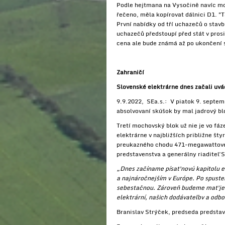
Podle hejtmana na Vysočině navíc mož
řečeno, měla kopírovat dálnici D1. "T
První nabídky od tří uchazečů o stav
uchazečů předstoupí před stát v prosi
cena ale bude známá až po ukončení 
Zahraničí
Slovenské elektrárne dnes začali uvá
9.9.2022, SEa.s.: V piatok 9. septem
absolvovaní skúšok by mal jadrový b
Tretí mochovský blok už nie je vo fá
elektrárne v najbližších približne š
preukazného chodu 471-megawattového
predstavenstva a generálny riaditeľ S
„Dnes začíname písať novú kapitolu en
a najnáročnejším v Európe. Po spuste
sebestačnou. Zároveň budeme mať jede
elektrární, našich dodávateľov a odb
Branislav Strýček, predseda predstave