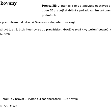
Provoz JE:
2. blok ETE je v plánované odstávce 
obou JE pracují stabilně s požadovaným výkonem
podmínek.
 s premiérem o dostavbě Dukovan a dopadech na region.
li uvádzať 3. blok Mochoviec do prevádzky. MAAE vyzývá k vytvoření bezpeč
ale SMR.
)
: blok je v provozu, výkon turbogenerátoru – 1077 MWe
 133 550 MWh