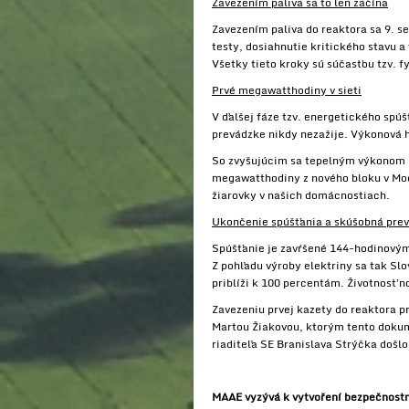
Zavezením paliva sa to len začína
Zavezením paliva do reaktora sa 9. s
testy, dosiahnutie kritického stavu a
Všetky tieto kroky sú súčasťou tzv. f
Prvé megawatthodiny v sieti
V ďalšej fáze tzv. energetického spúš
prevádzke nikdy nezažije. Výkonová h
So zvyšujúcim sa tepelným výkonom re
megawatthodiny z nového bloku v Moch
žiarovky v našich domácnostiach.
Ukončenie spúšťania a skúšobná pre
Spúšťanie je zavŕšené 144-hodinový
Z pohľadu výroby elektriny sa tak Slo
priblíži k 100 percentám. Životnosť 
Zavezeniu prvej kazety do reaktora 
Martou Žiakovou, ktorým tento dokum
riaditeľa SE Branislava Strýčka došlo
MAAE vyzývá k vytvoření bezpečnostn