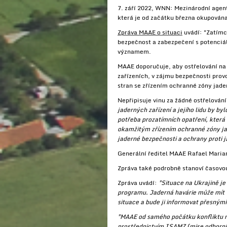
7. září 2022, WNN: Mezinárodní agent
která je od začátku března okupován
Zpráva MAAE o situaci
uvádí: "Zatímc
bezpečnost a zabezpečení s potenciá
významem.
MAAE doporučuje, aby ostřelování na 
zařízeních, v zájmu bezpečnosti prov
stran se zřízením ochranné zóny jad
Nepřipisuje vinu za žádné ostřelován
jaderných zařízení a jejího lidu by by
potřeba prozatímních opatření, která
okamžitým zřízením ochranné zóny jad
jaderné bezpečnosti a ochrany proti 
Generální ředitel MAAE Rafael Maria
Zpráva také podrobně stanoví časovou
Zpráva uvádí:
"Situace na Ukrajině je
programu. Jaderná havárie může mít v
situace a bude ji informovat přesným
"MAAE od samého počátku konfliktu mon
prostřednictvím ISAMZ (mise odborník