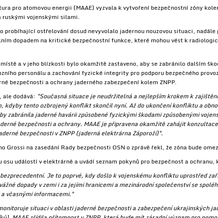
ura pro atomovou energii (MAAE) vyzvala k vytvoření bezpečnostní zóny kole
a ruskými vojenskými silami.
o probíhající ostřelování dosud nevyvolalo jadernou nouzovou situaci, nadále
lním dopadem na kritické bezpečnostní funkce, které mohou vést k radiolo
místě a v jeho blízkosti bylo okamžitě zastaveno, aby se zabránilo dalším ško
ozního personálu a zachování fyzické integrity pro podporu bezpečného provoz
erné bezpečnosti a ochrany jaderného zabezpečení kolem ZNPP.
í, ale dodává:
"Současná situace je neudržitelná a nejlepším krokem k zajištěn
lo, kdyby tento ozbrojený konflikt skončil nyní. Až do ukončení konfliktu a obn
 by zabránila jaderné havárii způsobené fyzickými škodami způsobenými vojen
erné bezpečnosti a ochrany. MAAE je připravena okamžitě zahájit konzultace
jaderné bezpečnosti v ZNPP (jaderná elektrárna Záporoží)".
no Grossi na zasedání Rady bezpečnosti OSN o zprávě řekl, že zóna bude ome
 osu událostí v elektrárně a uvádí seznam pokynů pro bezpečnost a ochranu, 
 bezprecedentní. Je to poprvé, kdy došlo k vojenskému konfliktu uprostřed za
ážné dopady v zemi i za jejími hranicemi a mezinárodní společenství se spolé
i a včasnými informacemi."
itoruje situaci v oblasti jaderné bezpečnosti a zabezpečení ukrajinských jader
ů), MAAE zřídila přítomnost v ZNPP, která bude mít zásadní význam pro pomoc 