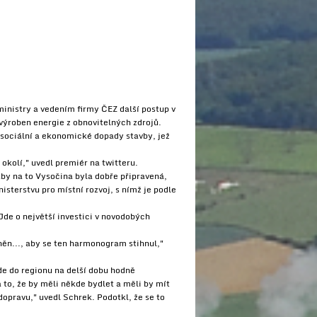
inistry a vedením firmy ČEZ další postup v
výroben energie z obnovitelných zdrojů.
sociální a ekonomické dopady stavby, jež
 okolí," uvedl premiér na twitteru.
aby na to Vysočina byla dobře připravená,
isterstvu pro místní rozvoj, s nímž je podle
Jde o největší investici v novodobých
ěn..., aby se ten harmonogram stihnul,"
de do regionu na delší dobu hodně
a to, že by měli někde bydlet a měli by mít
opravu," uvedl Schrek. Podotkl, že se to