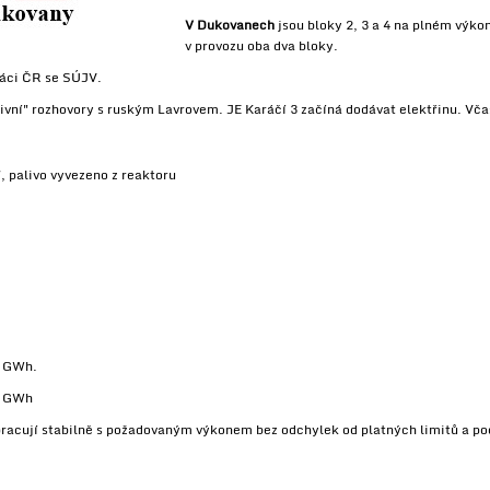
V Dukovanech
jsou bloky 2, 3 a 4 na plném výkon
v provozu oba dva bloky.
ráci ČR se SÚJV.
vní" rozhovory s ruským Lavrovem. JE Karáčí 3 začíná dodávat elektřinu. Vč
7, palivo vyvezeno z reaktoru
8 GWh.
6 GWh
racují stabilně s požadovaným výkonem bez odchylek od platných limitů a p