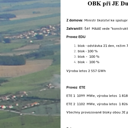
Z domova:
Ministr školství ke spolup
Zahraničí:
Šéf MAAE vede "konstrukti
Provoz EDU
blok – odstávka 21 den, režim 
blok – 100 %
blok - 100 %
blok - 100 %
Výroba letos 2 557 GWh
Provoz ETE
ETE 1 1099 MWe, výroba letos 1 81
ETE 2 1102 MWe, výroba letos 1 82
Všechny provozované bloky obou JE p