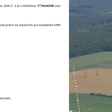
u, blok č. 1 je v odstávce.
V Temelíně
jsou
asné práce na staveništi pro kanadské SMR
odmínek.