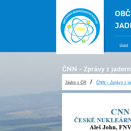
OBČ
JAD
Úvod
ČNN - Zprávy z jadern
/
Jádro v ČR
ČNN - Zprávy z ja