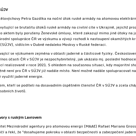
 SÚJV
 tělovýchovy Petra Gazdíka na noční útok ruské armády na atomovou elektrárn
vyšující se brutalitu útoků ruské armády na civilní cíle v Ukrajině, jejichž p
o aktem byly porušeny Ženevské úmluvy, které zakazují mimo jiné útoky na jad
árodní spolupráce ČR ve výzkumu a vývoji rozhodl k nastoupení okamžitých kr
(SÚJV), sídlícím v Dubně nedaleko Moskvy v Ruské federaci.
ající se výzkumem zejména v oblasti jaderné a částicové fyziky. Českosloven
řínos účasti ČR v SÚJV je nezpochybnitelný, jak ukázalo mj. poslední hodnoce
cí realizované v roce 2021. S ohledem na současnou situaci, kdy majoritní sh
méně není pro ČR v SÚJV již nadále místo. Není možné nadále spolupracovat na
 využití jaderné energie.
em, kteří se podíleli na dosavadním úspěšném členství ČR v SÚJV a zcela ch
osobních životů.
ovory s ruským Lavrovem
itel Mezinárodní agentury pro atomovou energii (MAAE) Rafael Mariano Gross
čí a řekl, že "dosahujeme pokroku v oblasti bezpečnosti a zabezpečení jadern