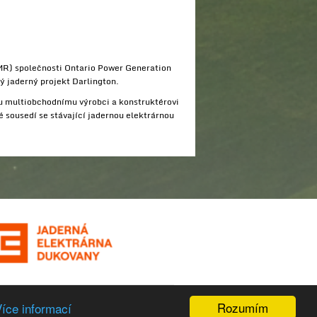
SMR) společnosti Ontario Power Generation
vý jaderný projekt Darlington.
mu multiobchodnímu výrobci a konstruktérovi
ré sousedí se stávající jadernou elektrárnou
Rozumím
íce informací