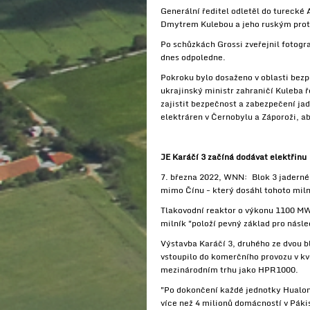
Generální ředitel odletěl do turecké
Dmytrem Kulebou a jeho ruským pro
Po schůzkách Grossi zveřejnil fotogra
dnes odpoledne.
Pokroku bylo dosaženo v oblasti bezp
ukrajinský ministr zahraničí Kuleba 
zajistit bezpečnost a zabezpečení ja
elektráren v Černobylu a Záporoži, ab
JE Karáčí 3 začíná dodávat elektřinu
7. března 2022, WNN: Blok 3 jaderné 
mimo Čínu - který dosáhl tohoto miln
Tlakovodní reaktor o výkonu 1100 MWe
milník "položí pevný základ pro násl
Výstavba Karáčí 3, druhého ze dvou bl
vstoupilo do komerčního provozu v 
mezinárodním trhu jako HPR1000.
"Po dokončení každé jednotky Hualong
více než 4 milionů domácností v Páki