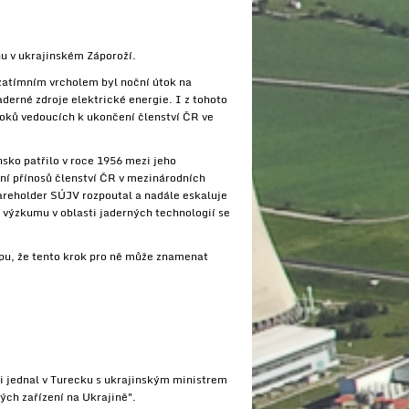
u v ukrajinském Záporoží.
rozatímním vrcholem byl noční útok na
erné zdroje elektrické energie. I z tohoto
oků vedoucích k ukončení členství ČR ve
sko patřilo v roce 1956 mezi jeho
ní přínosů členství ČR v mezinárodních
areholder SÚJV rozpoutal a nadále eskaluje
 výzkumu v oblasti jaderných technologií se
ápu, že tento krok pro ně může znamenat
i jednal v Turecku s ukrajinským ministrem
ých zařízení na Ukrajině".