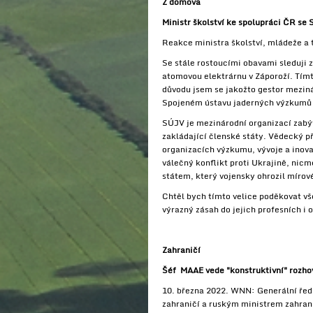
Z domova
Ministr školství ke spolupráci ČR se
Reakce ministra školství, mládeže a
Se stále rostoucími obavami sleduji z
atomovou elektrárnu v Záporoží. Tímt
důvodu jsem se jakožto gestor mezin
Spojeném ústavu jaderných výzkumů 
SÚJV je mezinárodní organizací zabýv
zakládající členské státy. Vědecký p
organizacích výzkumu, vývoje a inova
válečný konflikt proti Ukrajině, nic
státem, který vojensky ohrozil mírové
Chtěl bych tímto velice poděkovat vš
výrazný zásah do jejich profesních i 
Zahraničí
Šéf MAAE vede "konstruktivní" rozh
10. března 2022. WNN: Generální řed
zahraničí a ruským ministrem zahrani