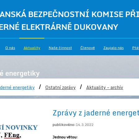
ANSKÁ BEZPEČNOSTNÍ KOMISE PŘ
ERNÉ ELEKTRÁRNĚ DUKOVANY
O nás
Aktuality
Naše činnost
Členové
Zaujalo nás
Ptá
é energetiky
/
/
derné energetiky
Ostatní zprávy
Aktuality - archív
Zprávy z jaderné energe
publikováno:
14.3.2022
Jednou větou: