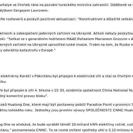
 Antalye ve čtvrtek ráno na pozvání tureckého ministra zahraničí. Odděleně se
tějškem Sergejem Lavrovem.
fie rozhovorů a poskytl pozitivní aktualizaci: "Konstruktivní a důležité setk
ečnosti a zabezpečení jaderných zařízení na Ukrajině. Ačkoli nebyly poskytn
řekl: "Setkal se s generálním ředitelem MAAE Rafaelem Marianem Grossim v An
derných zařízení na Ukrajině uprostřed ruské invaze. Trvám na tom, že Rusko 
y odvrátilo katastrofu v Evropě."
elektrárny Karáčí v Pákistánu byl připojen k elektrické síti a stal se čtvrtý
íku.
 byl připojen k síti 4. března v 15:33, oznámila společnost China National 
edný komerční provoz bloku".
oků Hualong One, které mají být postaveny poblíž Paradise Point v provincii 
květnu loňského roku. Jednotky jsou prvními vývozy SPOLEČNOSTI CNNC Hualo
 One se očekává, že bude vyrábět téměř 10 miliard kWh elektřiny ročně, což
stánu," poznamenala CNNC. To se rovná snížení spotřeby uhlí o 3,12 milionu 