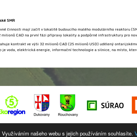
dské SMR
vné činnosti mají začít v lokalitě budoucího malého modulárního reaktoru (
 milionů CAD na první fázi přípravy lokality a podpůrné infrastruktury pro no
ztahuje kontrakt ve výši 32 milionů CAD (25 milionů USD) udělený ontarijské
ko je voda, elektrická energie, informační technologie a silnice, na místo, kte
se nás:
info@obkjedu.cz
Ke stažení
Odkazy
 Využíváním našeho webu s jejich používáním souhlasíte.
V