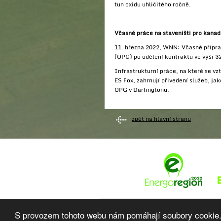
tun oxidu uhličitého ročně.
Včasné práce na staveništi pro kana
11. března 2022, WNN: Včasné přípra
(OPG) po udělení kontraktu ve výši 32
Infrastrukturní práce, na které se v
ES Fox, zahrnují přivedení služeb, ja
OPG v Darlingtonu.
zpět na hlavní stranu
Ptejte 
S provozem tohoto webu nám pomáhají soubory cookie.