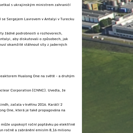
 setkal s ukrajinským ministrem zahraničí
ání se Sergejem Lavrovem v Antalyi v Turecku
uty žádné podrobnosti o rozhovorech,
talyi, aby diskutovali o způsobech, jak
musí okamžitě stáhnout síly z jaderných
m reaktorem Hualong One na světě - a druhým
Nuclear Corporation (CNNC). Uvedla, že
Sindh, začala v květnu 2016. Karáčí 2
ng One, která je také propagována na
 může uspokojit roční poptávku po elektřině
tun ročně a zabránění emisím 8,16 milionu