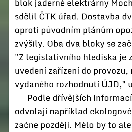
blok jaderné elektrárny Moc
sdělil ČTK úřad. Dostavba dv
oproti původním plánům opožď
zvýšily. Oba dva bloky se zač
"Z legislativního hlediska je
uvedení zařízení do provozu
vydaného rozhodnutí ÚJD," u
Podle dřívějších informací 
odvolají například ekologové
začne později. Mělo by to ale