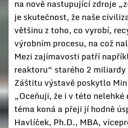
na nově nastupující zdroje „
je skutečnost, že naše civili
většinu z toho, co vyrobí, re
výrobním procesu, na což na
Mezi zajímavosti patří napří
reaktoru“ starého 2 miliardy l
Záštitu výstavě poskytlo Min
„Oceňuji, že i v této nelehké
téma koná a přeji jí hodně ú
Havlíček, Ph.D., MBA, vicep