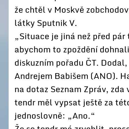
že chtěl v Moskvě zobchodov
látky Sputnik V.
„Situace je jiná než před pár 
abychom to zpoždění dohnali
diskuzním pořadu ČT. Dodal, 
Andrejem Babišem (ANO). Ha
na dotaz Seznam Zpráv, zda v
tendr měl vypsat ještě za tét
jednoslovně: „Ano.“
Že se tendr má zrychlit, pros