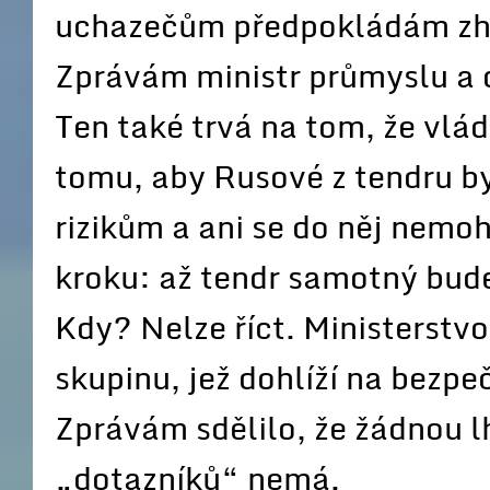
uchazečům předpokládám zhr
Zprávám ministr průmyslu a 
Ten také trvá na tom, že vlá
tomu, aby Rusové z tendru by
rizikům a ani se do něj nemoh
kroku: až tendr samotný bude
Kdy? Nelze říct. Ministerstvo
skupinu, jež dohlíží na bezp
Zprávám sdělilo, že žádnou lh
„dotazníků“ nemá.