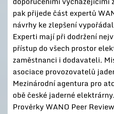
doporučeními vycházejícími z
pak přijede část expertů WAN
návrhy ke zlepšení vypořádal
Experti mají při dodržení ne
přístup do všech prostor ele
zaměstnanci i dodavateli. Mi
asociace provozovatelů jade
Mezinárodní agentura pro ato
obě české jaderné elektrárny
Prověrky WANO Peer Review o