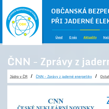
OBČANSKÁ BEZPE
PŘI JADERNÉ EL
Úvod
O nás
Aktuality
Naš
ČNN - Zprávy z jader
/
/
Jádro v ČR
ČNN - Zprávy z jaderné energetiky
Ostat