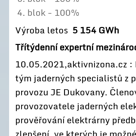
blok - 100%
Výroba letos
5 154 GWh
Třítýdenní expertní mezinár
10.05.2021,aktivnizona.cz :
tým jaderných specialistů z p
provozu JE Dukovany. Členo
provozovatele jaderných elek
prověřování elektrárny předb
zlepšení, ve kterých je možné