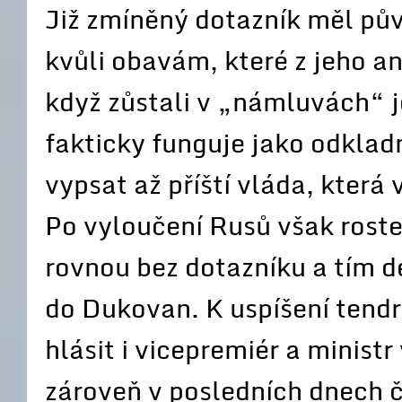
Již zmíněný dotazník měl pů
kvůli obavám, které z jeho a
když zůstali v „námluvách“ j
fakticky funguje jako odkla
vypsat až příští vláda, která
Po vyloučení Rusů však roste
rovnou bez dotazníku a tím d
do Dukovan. K uspíšení tend
hlásit i vicepremiér a minis
zároveň v posledních dnech 