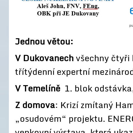
pu
Jednou větou:
V Dukovanech
všechny čtyři
třítýdenní expertní mezináro
V Temelíně
1. blok odstávka,
Z domova
: Krizí zmítaný Ha
„osudovém“ projektu. ENER
venkovní výstava, která ukaz