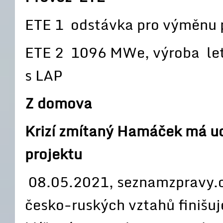
ETE 1 odstávka pro výměnu 
ETE 2 1096 MWe, výroba let
s LAP
Z domova
Krizí zmítaný Hamáček má ud
projektu
08.05.2021, seznamzpravy.cz
česko-ruských vztahů finišuj