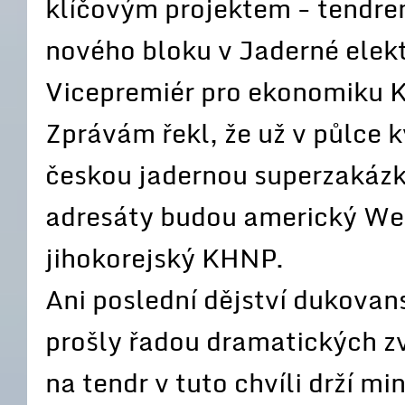
klíčovým projektem - tendre
nového bloku v Jaderné elek
Vicepremiér pro ekonomiku K
Zprávám řekl, že už v půlce 
českou jadernou superzakázk
adresáty budou americký We
jihokorejský KHNP.
Ani poslední dějství dukovans
prošly řadou dramatických zv
na tendr v tuto chvíli drží m