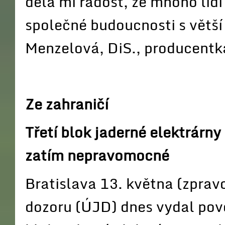
dělá mi radost, že mnoho lidí
společné budoucnosti s větš
Menzelová, DiS., producentk
Ze zahraničí
Třetí blok jaderné elektrárn
zatím nepravomocné
Bratislava 13. května (zprav
dozoru (ÚJD) dnes vydal povo