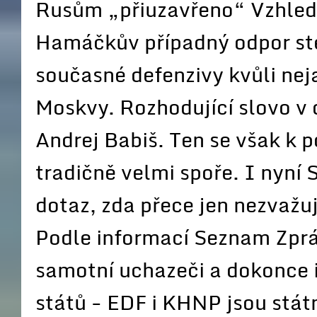
Rusům „přiuzavřeno“ Vzhledem
Hamáčkův případný odpor stej
současné defenzivy kvůli nej
Moskvy. Rozhodující slovo v
Andrej Babiš. Ten se však k 
tradičně velmi spoře. I nyn
dotaz, zda přece jen nezvažu
Podle informací Seznam Zpráv
samotní uchazeči a dokonce i 
států - EDF i KHNP jsou stát