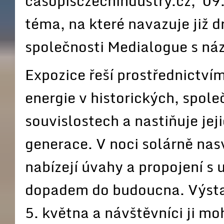
casopisczechindustry.cz, 09
téma, na které navazuje již 
společnosti Medialogue s 
Expozice řeší prostřednictví
energie v historických, spol
souvislostech a nastiňuje je
generace. V noci solárně nas
nabízejí úvahy a propojení s 
dopadem do budoucna. Výsta
5. května a návštěvníci ji m