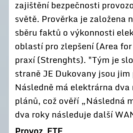
zajištění bezpečnosti provoz
světě. Prověrka je založena n
sběru faktů o výkonnosti elek
oblastí pro zlepšení (Area fo
praxí (Strenghts). "Tým je sl
straně JE Dukovany jsou jim 
Následně má elektrárna dva r
plánů, což ověří „Následná m
dva roky následuje další WA
Provoz ETE