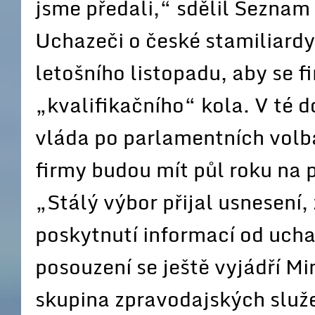
jsme předali,“ sdělil Seznam
Uchazeči o české stamiliardy
letošního listopadu, aby se 
„kvalifikačního“ kola. V té 
vláda po parlamentních volbá
firmy budou mít půl roku na 
„Stálý výbor přijal usnesení,
poskytnutí informací od uch
posouzení se ještě vyjádří Min
skupina zpravodajských služ