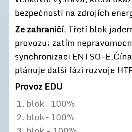
bezpečnosti na zdrojích ener
Ze zahraničí
. Třetí blok jad
provozu; zatím nepravomocné
synchronizaci ENTSO-E.Čína p
plánuje další fázi rozvoje H
Provoz EDU
blok – 100%
blok – 100%
blok - 100%