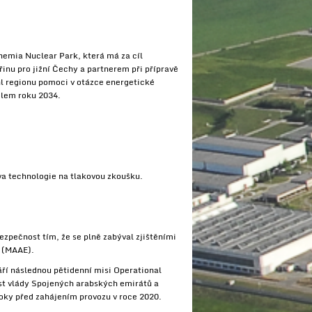
hemia Nuclear Park, která má za cíl
inu pro jižní Čechy a partnerem při přípravě
l regionu pomoci v otázce energetické
olem roku 2034.
va technologie na tlakovou zkoušku.
zpečnost tím, že se plně zabýval zjištěními
i (MAAE).
áří následnou pětidenní misi Operational
st vlády Spojených arabských emirátů a
roky před zahájením provozu v roce 2020.