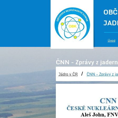
OBČ
JAD
Úvod
ČNN - Zprávy z jadern
/
Jádro v ČR
ČNN - Zprávy z ja