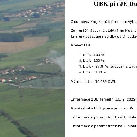
Z domova:
Kraj založil firmu pro vyb
Zahraničí:
Jaderná elektrárna Mochov
Energia požaduje nabídky od tří dod
Provoz EDU
blok – 100 %
blok – 100 %
blok - 97,8 %, provoz na tzv
blok - 100 %
Výroba letos 10 089 GWh
Informace z JE Temelín (
15. 9. 2022)
První i druhý blok jsou v provozu. P
Informace o parametrech na 1. bloku
Informace o parametrech na 2. bloku