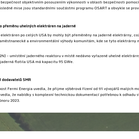
í bezpečnost objektivním posouzením výkonnosti v oblasti bezpečnosti pomo
ásledné mise jsou standardními součástmi programu OSART a obvykle se prová
ro přeměnu uhelných elektráren na jaderné
 elektráren po celých USA by mohly být přeměněny na jaderné elektrárny, což
aměstnanecké a environmentální výhody komunitám, kde se tyto elektrárny na
C2N) - umístění jaderného reaktoru v místě nedávno vyřazené uhelné elektrárn
jaderná flotila USA má kapacitu 95 GWe.
ří dodavatelů SMR
ost Fermi Energia uvedla, že přijme výběrová řízení od tří vývojářů malých m
vedla, že nabídky s komplexní technickou dokumentací potřebnou k odhadu st
únoru 2023.