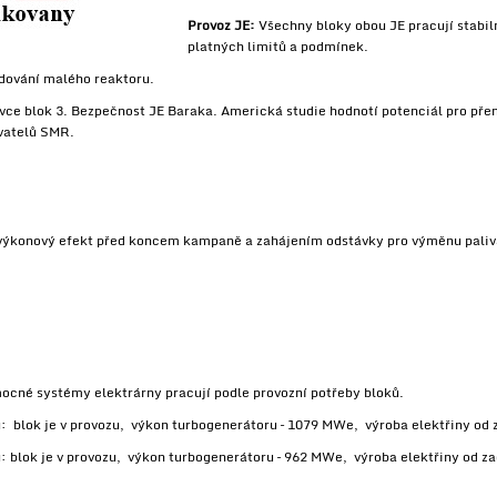
Provoz JE:
Všechny bloky obou JE pracují stabi
platných limitů a podmínek.
udování malého reaktoru.
ce blok 3. Bezpečnost JE Baraka. Americká studie hodnotí potenciál pro pře
avatelů SMR.
. výkonový efekt před koncem kampaně a zahájením odstávky pro výměnu paliv
omocné systémy elektrárny pracují podle provozní potřeby bloků.
: blok je v provozu, výkon turbogenerátoru – 1079 MWe, výroba elektřiny od
: blok je v provozu, výkon turbogenerátoru – 962 MWe, výroba elektřiny od z