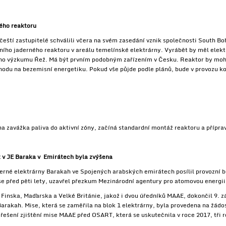
lého reaktoru
eští zastupitelé schválili včera na svém zasedání vznik společnosti South Bo
ího jaderného reaktoru v areálu temelínské elektrárny. Vyrábět by měl elektř
ho výzkumu Řež. Má být prvním podobným zařízením v Česku. Reaktor by moh
echodu na bezemisní energetiku. Pokud vše půjde podle plánů, bude v provozu k
na zavážka paliva do aktivní zóny, začíná standardní montáž reaktoru a přípra
t v JE Baraka v Emirátech byla zvýšena
erné elektrárny Barakah ve Spojených arabských emirátech posílil provozní be
e před pěti lety, uzavřel přezkum Mezinárodní agentury pro atomovou energi
 Finska, Maďarska a Velké Británie, jakož i dvou úředníků MAAE, dokončil 9. z
rakah. Mise, která se zaměřila na blok 1 elektrárny, byla provedena na žádo
 řešení zjištění mise MAAE před OSART, která se uskutečnila v roce 2017, tři 