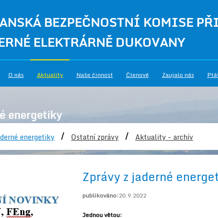
ANSKÁ BEZPEČNOSTNÍ KOMISE PŘ
ERNÉ ELEKTRÁRNĚ DUKOVANY
O nás
Aktuality
Naše činnost
Členové
Zaujalo nás
Ptá
é energetiky
/
/
derné energetiky
Ostatní zprávy
Aktuality - archív
Zprávy z jaderné energe
publikováno:
20.9.2022
Jednou větou: