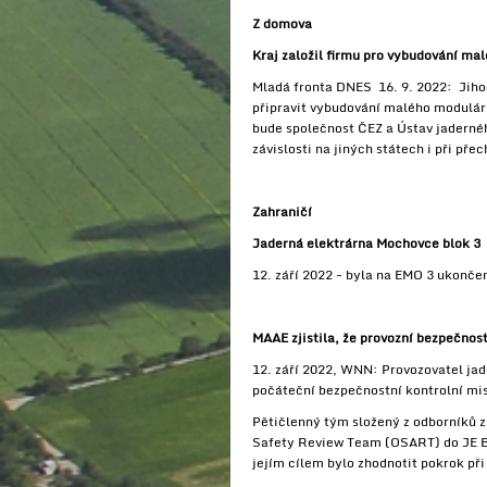
Z domova
Kraj založil firmu pro vybudování ma
Mladá fronta DNES 16. 9. 2022: Jihoč
připravit vybudování malého modulárn
bude společnost ČEZ a Ústav jaderné
závislosti na jiných státech i při př
Zahraničí
Jaderná elektrárna Mochovce blok 3
12. září 2022 - byla na EMO 3 ukonče
MAAE zjistila, že provozní bezpečnos
12. září 2022, WNN: Provozovatel jad
počáteční bezpečnostní kontrolní mis
Pětičlenný tým složený z odborníků z
Safety Review Team (OSART) do JE Ba
jejím cílem bylo zhodnotit pokrok při