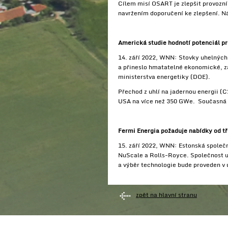
Cílem misí OSART je zlepšit provozn
navržením doporučení ke zlepšení. N
Americká studie hodnotí potenciál p
14. září 2022, WNN: Stovky uhelných
a přineslo hmatatelné ekonomické, z
ministerstva energetiky (DOE).
Přechod z uhlí na jadernou energii (
USA na více než 350 GWe. Současná 
Fermi Energia požaduje nabídky od t
15. září 2022, WNN: Estonská společn
NuScale a Rolls-Royce. Společnost u
a výběr technologie bude proveden v 
zpět na hlavní stranu