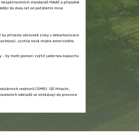
cí bezpečnostních standardů MAAE a případně
dějí do dvou let od počáteční mise.
 by přineslo obrovské zisky z dekarbonizace
cházejí, zjistila nová studie amerického
y - by mohl pomoci zvýšit jadernou kapacitu
odulárních reaktorů (SMR): GE Hitachi,
avebních nákladů se očekávají do prosince