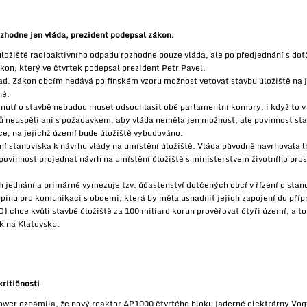
ozhodne jen vláda, prezident podepsal zákon.
úložiště radioaktivního odpadu rozhodne pouze vláda, ale po předjednání s d
kon, který ve čtvrtek podepsal prezident Petr Pavel.
d. Zákon obcím nedává po finském vzoru možnost vetovat stavbu úložiště na je
né.
dnutí o stavbě nebudou muset odsouhlasit obě parlamentní komory, i když to 
ců neuspěli ani s požadavkem, aby vláda neměla jen možnost, ale povinnost s
e, na jejichž území bude úložiště vybudováno.
í stanoviska k návrhu vlády na umístění úložiště. Vláda původně navrhovala l
ovinnost projednat návrh na umístění úložiště s ministerstvem životního pro
h jednání a primárně vymezuje tzv. účastenství dotčených obcí v řízení o sta
upinu pro komunikaci s obcemi, která by měla usnadnit jejich zapojení do příp
) chce kvůli stavbě úložiště za 100 miliard korun prověřovat čtyři území, a 
k na Klatovsku.
kritičnosti
wer oznámila, že nový reaktor AP1000 čtvrtého bloku jaderné elektrárny Vogt