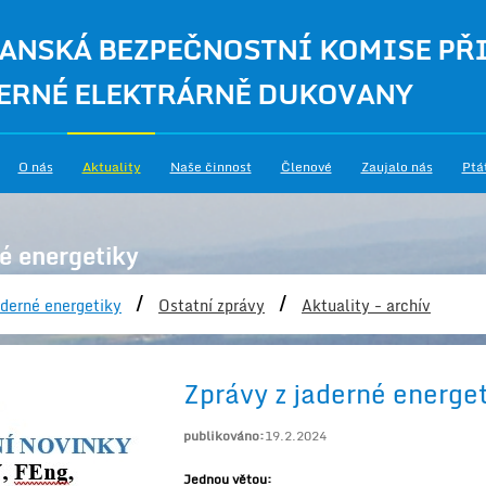
ANSKÁ BEZPEČNOSTNÍ KOMISE PŘ
ERNÉ ELEKTRÁRNĚ DUKOVANY
O nás
Aktuality
Naše činnost
Členové
Zaujalo nás
Ptá
é energetiky
/
/
derné energetiky
Ostatní zprávy
Aktuality - archív
Zprávy z jaderné energe
publikováno:
19.2.2024
Jednou větou: