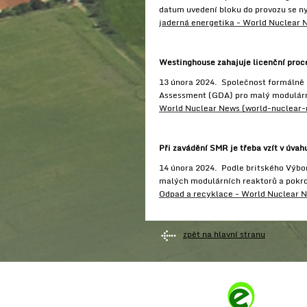
datum uvedení bloku do provozu se n
jaderná energetika - World Nuclear 
Westinghouse zahajuje licenční proce
13 února 2024. Společnost formálně p
Assessment (GDA) pro malý modulárn
World Nuclear News (world-nuclear-
Při zavádění SMR je třeba vzít v úv
14 února 2024. Podle britského Výbo
malých modulárních reaktorů a pokro
Odpad a recyklace - World Nuclear 
zpět na hlavní stranu