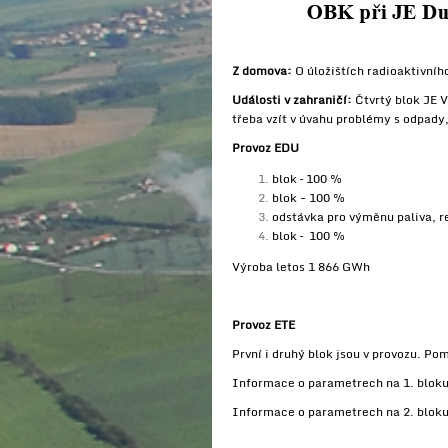
Z domova:
O úložištích radioaktivníh
Události v zahraničí:
Čtvrtý blok JE V
třeba vzít v úvahu problémy s odpa
Provoz EDU
blok – 100 %
blok - 100 %
odstávka pro výměnu paliva, re
blok – 100 %
Výroba letos 1 866 GWh
Provoz ETE
První i druhý blok jsou v provozu. P
Informace o parametrech na 1. bloku:
Informace o parametrech na 2. bloku: