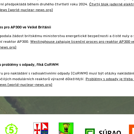
yní předpokládá během druhého čtvrtletí roku 2024.
Čtvrtý blok jaderné elektr
News (world-nuclear-news.org)
s pro AP300 ve Velké Británii
odala žádost britskému ministerstvu energetické bezpečnosti a čisté nuly o 
í reaktor AP300.
Westinghouse zahajuje licenční proces pro reaktor AP300 ve
news.org)
ahu problémy s odpady, říká CoRWM
ru pro nakládání s radioaktivními odpady (CoRWM) musí být otázky nakládání 
čilých modulárních reaktorů výrazně důležitější.
Problémy s odpady je třeba
News (world-nuclear-news.org)