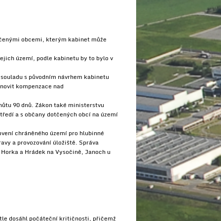
otčenými obcemi, kterým kabinet může
jich území, podle kabinetu by to bylo v
v souladu s původním návrhem kabinetu
tanovit kompenzace nad
hůtu 90 dnů. Zákon také ministerstvu
středí a s občany dotčených obcí na území
novení chráněného území pro hlubinné
ravy a provozování úložiště. Správa
to Horka a Hrádek na Vysočině, Janoch u
le dosáhl počáteční kritičnosti, přičemž