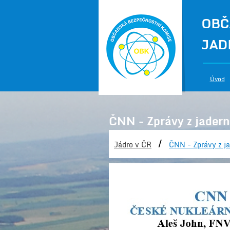
OBČ
JAD
Úvod
ČNN - Zprávy z jadern
/
Jádro v ČR
ČNN - Zprávy z ja