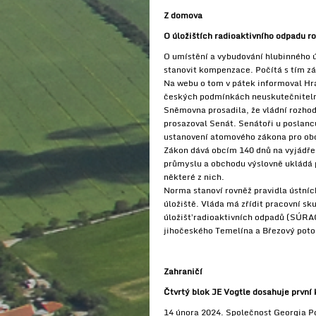
Z domova
O úložištích radioaktivního odpadu r
O umístění a vybudování hlubinného 
stanovit kompenzace. Počítá s tím zá
Na webu o tom v pátek informoval Hra
českých podmínkách neuskutečnitel
Sněmovna prosadila, že vládní rozho
prosazoval Senát. Senátoři u poslan
ustanovení atomového zákona pro obc
Zákon dává obcím 140 dnů na vyjádřen
průmyslu a obchodu výslovně ukládá p
některé z nich.
Norma stanoví rovněž pravidla ústníc
úložiště. Vláda má zřídit pracovní sk
úložišť radioaktivních odpadů (SÚRAO
jihočeského Temelína a Březový poto
Zahraničí
Čtvrtý blok JE Vogtle dosahuje první 
14 února 2024. Společnost Georgia Po