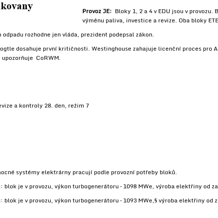
Provoz JE:
Bloky 1, 2 a 4 v EDU jsou v provozu. 
výměnu paliva, investice a revize. Oba bloky ETE
o odpadu rozhodne jen vláda, prezident podepsal zákon.
ogtle dosahuje první kritičnosti. Westinghouse zahajuje licenční proces pro A
dy, upozorňuje CoRWM.
vize a kontroly 28. den, režim 7
omocné systémy elektrárny pracují podle provozní potřeby bloků.
 blok je v provozu, výkon turbogenerátoru – 1098 MWe, výroba elektřiny od 
 blok je v provozu, výkon turbogenerátoru – 1093 MWe,§ výroba elektřiny od